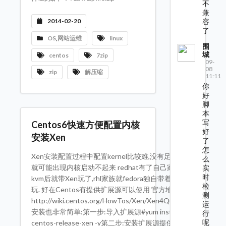
不
兼
容
2014-02-20
了
OS
,
网站运维
linux
围
城
centos
7zip
09-
08
zip
解压缩
11:11
你
好
脚
本
写
Centos6快速方便配置内核
好
安装Xen
了
怎
Xen安装配置过程中配置kernel比较难,没有足够经验
么
就可能出现内核启动不起来 redhat有了自己家的孩子
实
时
kvm后就带Xen玩了,rhl家族就fedora独自带着Xen在
检
玩. 好在Centos有提供扩展源可以使用 官方地址
测
http://wiki.centos.org/HowTos/Xen/Xen4QuickStart
运
安装也非常简单:第一步:导入扩展源#yum install
行
呢
centos-release-xen -y第二步:安装扩展源提供带Xen