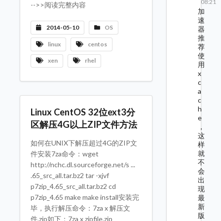
08:21
-->>阅读完整内容
加
速
2014-05-10
OS
器
推
linux
centos
荐
使
xen
rhel
用
x
c
a
c
h
Linux CentOS 32位ext3分
e
区解压4G以上ZIP文件方法
，
这
如何在UNIX下解压超过4G的ZIP文
样
就
件安装7za命令：wget
不
http://nchc.dl.sourceforge.net/s ...
会
.65_src_all.tar.bz2 tar -xjvf
出
p7zip_4.65_src_all.tar.bz2 cd
现
p7zip_4.65 make make install安装完
最
新
毕，执行解压命令：7za x 解压文
版
件.zip如下：7za x zipfile.zip