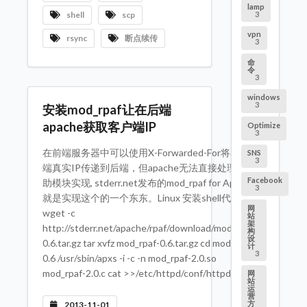
lamp
3
shell
scp
vpn
rsync
断点续传
3
命
令
3
windows
3
安装mod_rpaf让在后端
apache获取客户端IP
Optimize
3
在前端服务器中可以使用X-Forwarded-For将客户
SNS
3
端真实IP传递到后端，但apache无法直接处理需借
Facebook
助模块实现, stderr.net发布的mod_rpaf for Apache
3
就是实现这个的一个东东。Linux 安装shell代码
网
wget -c
站
架
http://stderr.net/apache/rpaf/download/mod_rpaf-
构
设
0.6.tar.gz tar xvfz mod_rpaf-0.6.tar.gz cd mod_rpaf-
计
3
0.6 /usr/sbin/apxs -i -c -n mod_rpaf-2.0.so
mod_rpaf-2.0.c cat >>/etc/httpd/conf/httpd.conf
网
站
运
营
方
2013-11-01