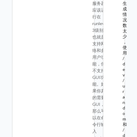
生
服务器
成
应该运
情
行在
况
runlevel
数
3级别，
太
少
也就是
，
支持网
使
络和多
用
用户功
/
d
能，但
e
不支持
v
GUI功
/
能。如
u
果你真
r
a
的需要
n
GUI，
d
那么可
o
以在命
m
和
令行输
/
入
d