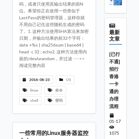
码，或者只使用其输出结果的前N
位。希望你正在使用一些类似于
LastPass的密码管理器，这样你就
不用自己记住这些随机生成的密码
了。1. 这种方法使用SHA算法来加密
最新
日期，并输出结果的前32个字符：
文章
date +%s | sha256sum | base64 |
head -c 32 ; echo2. 这种方法使用内
[已行
嵌的/dev/urandom，并过滤 ---->>
不通]
阅读完整内容
招行
香港
2014-08-23
OS
一卡
linux
命令
通的
办理
shell
密码
流程
01-17
一些常用的Linux服务器监控
1075