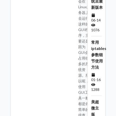
统至最
会在
Linux服
新版本
务器上
去运行
06-14
这样的
GUI程
1076
序，主
要还是
常用
因为
iptables
GUI会
参数细
占用很
节使用
多的系
方法
统资
源。所
01-16
以呢，
使用
1288
GUI工
具一般
美超
都是做
微主
简单的
板
排查，