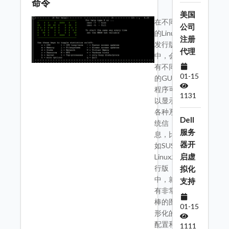
命令
美国
在不同
公司
的Linux
注册
发行版
代理
中，会
有不同
01-15
的GUI
程序可
1131
以显示
各种系
Dell
统信
服务
息，比
器开
如SUSE
启虚
Linux发
行版
拟化
中，就
支持
有非常
棒的图
01-15
形化的
配置和
1111