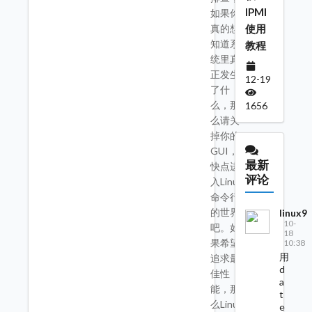
IPMI
如果你
使用
真的想
知道系
教程
统里真
正发生
12-19
了什
么，那
1656
么请关
掉你的
GUI，
最新
快点进
评论
入Linux
命令行
的世界
linux9
10-
吧。如
18
果希望
10:38
用
追求最
d
佳性
a
能，那
t
么Linux
e