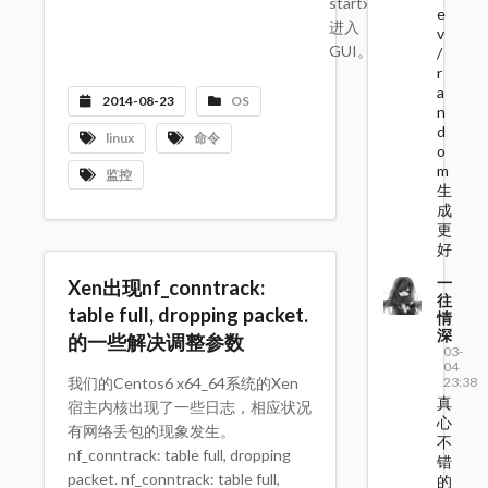
startx
e
进入
v
GUI。
/
r
a
2014-08-23
OS
n
d
linux
命令
o
m
监控
生
成
更
好
一
Xen出现nf_conntrack:
往
table full, dropping packet.
情
深
的一些解决调整参数
03-
04
23:38
我们的Centos6 x64_64系统的Xen
真
宿主内核出现了一些日志，相应状况
心
有网络丢包的现象发生。
不
nf_conntrack: table full, dropping
错
packet. nf_conntrack: table full,
的