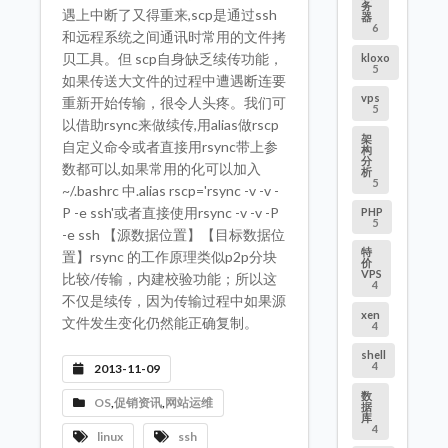
务
遇上中断了又得重来,scp是通过ssh
器
6
和远程系统之间通讯时常用的文件拷
贝工具。但 scp自身缺乏续传功能，
kloxo
5
如果传送大文件的过程中遭遇断连要
vps
重新开始传输，很令人头疼。我们可
5
以借助rsync来做续传,用alias做rscp
架
自定义命令或者直接用rsync带上参
构
分
数都可以,如果常用的化可以加入
析
5
~/.bashrc 中.alias rscp='rsync -v -v -
P -e ssh'或者直接使用rsync -v -v -P
PHP
5
-e ssh 【源数据位置】【目标数据位
特
置】rsync 的工作原理类似p2p分块
价
VPS
比较/传输，内建校验功能；所以这
4
不仅是续传，因为传输过程中如果源
xen
文件发生变化仍然能正确复制。
4
shell
4
2013-11-09
数
OS
,
促销资讯
,
网站运维
据
库
4
linux
ssh