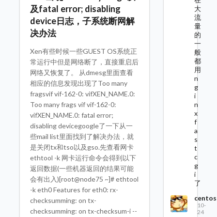
及fatal error; disabling
大
流
device日志，子系统断网解
量
决办法
的
一
Xen有些时候一些GUEST OS系统正
般
都
常运行中但是网络断了，直接重启后
用
网络又恢复了。 从dmesg里面查看
n
相应的信息发现出现了Too many
g
fragsvif vif-162-0: vifXEN_NAME.0:
i
n
Too many frags vif vif-162-0:
x
vifXEN_NAME.0: fatal error;
f
disabling devicegoogle了一下从一
a
些mail list里面找到了解决办法，就
s
是关闭tx和tso以及gso.先查看网卡
t
c
ethtool -k 网卡运行命令会得到以下
g
返回数据(一些机器返回的结果可能
i
会有出入)[root@node75 ~]# ethtool
了
-k eth0 Features for eth0: rx-
centos
checksumming: on tx-
10-
checksumming: on tx-checksum-i --
24