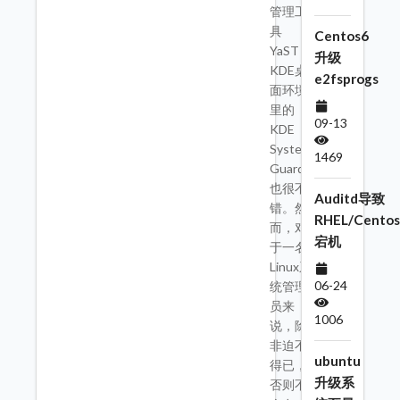
管理工
具
Centos6
YaST，
升级
KDE桌
e2fsprogs
面环境
里的
09-13
KDE
System
1469
Guard
也很不
Auditd导致
错。然
RHEL/Centos
而，对
宕机
于一名
Linux系
06-24
统管理
员来
1006
说，除
非迫不
ubuntu
得已，
升级系
否则不