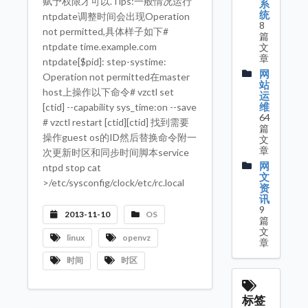
赋予权限才可以.Tips:一般情况运行
系
统
ntpdate调整时间会出现Operation
8
not permitted,具体样子如下#
篇
ntpdate time.example.com
文
章
ntpdate[$pid]: step-systime:
网
Operation not permitted在master
站
host上操作以下命令# vzctl set
运
维
[ctid] --capability sys_time:on --save
64
# vzctl restart [ctid][ctid] 找到需要
篇
操作guest os的ID然后替换命令附一
文
章
次更新时区和同步时间脚本service
网
ntpd stop cat
文
>/etc/sysconfig/clock/etc/rc.local
资
讯
9
2013-11-10
OS
篇
文
linux
openvz
章
时间
时区
标签