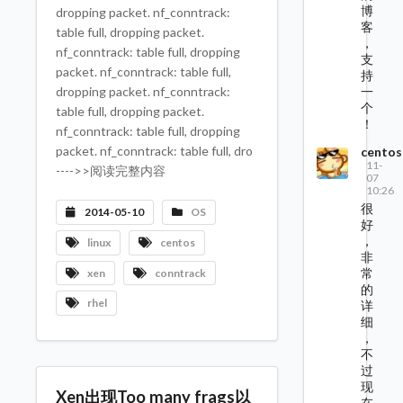
博
dropping packet. nf_conntrack:
客
table full, dropping packet.
，
nf_conntrack: table full, dropping
支
packet. nf_conntrack: table full,
持
一
dropping packet. nf_conntrack:
个
table full, dropping packet.
！
nf_conntrack: table full, dropping
packet. nf_conntrack: table full, dro
centos
11-
---->>阅读完整内容
07
10:26
很
2014-05-10
OS
好
，
linux
centos
非
常
xen
conntrack
的
rhel
详
细
，
不
过
现
Xen出现Too many frags以
在