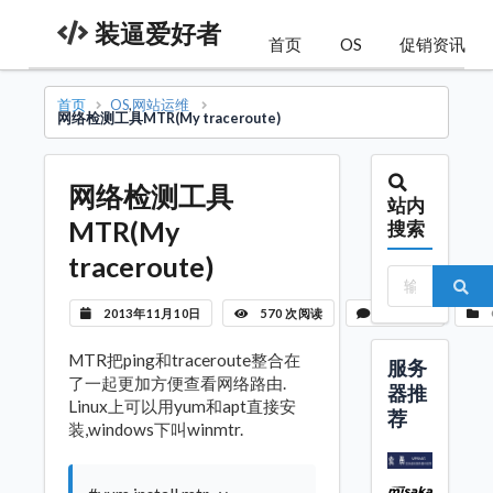
装逼爱好者
首页
OS
促销资讯
首页
OS
,
网站运维
网络检测工具MTR(My traceroute)
网络检测工具
站内
MTR(My
搜索
traceroute)
2013年11月10日
570 次阅读
暂无评论
MTR把ping和traceroute整合在
服务
了一起更加方便查看网络路由.
器推
Linux上可以用yum和apt直接安
荐
装,windows下叫winmtr.