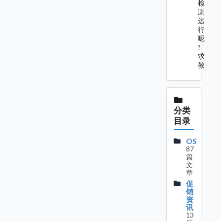
检
测
运
行
呢
?
求
教
分类
目录
OS
87
篇
文
章
促
销
资
讯
13