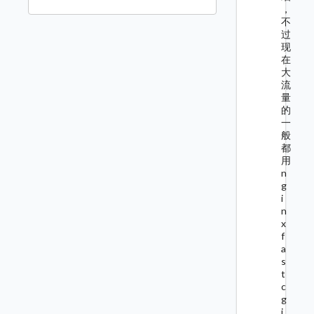
，
不
过
现
在
大
流
量
的
一
般
都
用
n
g
i
n
x
f
a
s
t
c
g
i