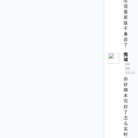
出
现
最
新
版
不
兼
容
了
围
城
09-
08
11:11
你
好
脚
本
写
好
了
怎
么
实
时