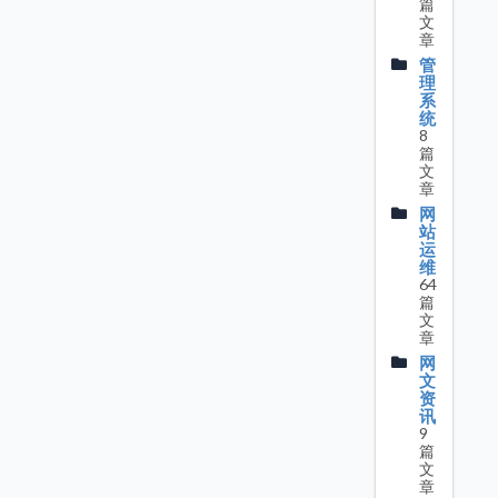
篇
文
章
管
理
系
统
8
篇
文
章
网
站
运
维
64
篇
文
章
网
文
资
讯
9
篇
文
章