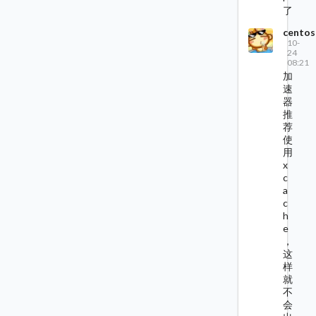
了
centos
10-
24
08:21
加
速
器
推
荐
使
用
x
c
a
c
h
e
，
这
样
就
不
会