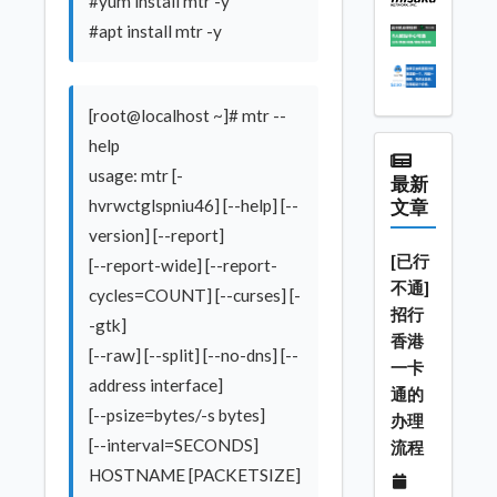
#yum install mtr -y
#apt install mtr -y
[root@localhost ~]# mtr --
help
usage: mtr [-
最新
hvrwctglspniu46] [--help] [--
文章
version] [--report]
[已行
[--report-wide] [--report-
不通]
cycles=COUNT] [--curses] [-
招行
-gtk]
香港
[--raw] [--split] [--no-dns] [--
一卡
address interface]
通的
[--psize=bytes/-s bytes]
办理
[--interval=SECONDS]
流程
HOSTNAME [PACKETSIZE]