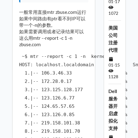
01-17
一般常用直接mtr zbuse.com运行
1072
如果中间路由有ptr看不到IP可以
带一个-n的参数,
美国
如果需要调用或者记录结果可以
公司
这么用mtr --report -c 1 -n
注册
zbuse.com
代理
 ~$ mtr --report -c 1 -n  kernel.org

HOST: localhost.localdomain      Loss%   Sn
01-15
  1.|-- 106.3.46.33                0.0%    
1128
  2.|-- 172.28.0.17                0.0%    
  3.|-- 123.125.128.177            0.0%    
Dell
  4.|-- 123.126.6.77               0.0%    
服务
器开
  5.|-- 124.65.57.65               0.0%    
启虚
  6.|-- 123.126.0.85               0.0%    
拟化
  7.|-- 219.158.101.38             0.0%    
支持
  8.|-- 219.158.101.70             0.0%    