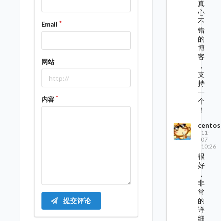
真
心
不
Email
错
的
博
客
网站
，
支
持
一
内容
个
！
centos
11-
07
10:26
很
好
，
非
常
的
提交评论
详
细