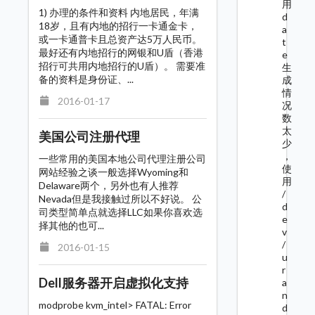
用
1) 办理的条件和资料 内地居民，年满
d
18岁，且有内地的招行一卡通金卡，
a
或一卡通普卡且总资产达5万人民币。
t
最好还有内地招行的网银和U盾（香港
e
招行可共用内地招行的U盾）。 需要准
生
备的资料是身份证、...
成
情
2016-01-17
况
数
太
美国公司注册代理
少
，
一些常用的美国本地公司代理注册公司
使
网站经验之谈一般选择Wyoming和
用
Delaware两个，另外也有人推荐
/
Nevada但是我接触过所以不好说。 公
d
司类型简单点就选择LLC如果你喜欢选
e
择其他的也可...
v
/
2016-01-15
u
r
Dell服务器开启虚拟化支持
a
n
modprobe kvm_intel> FATAL: Error
d