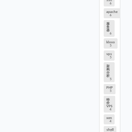
6
apache
6
服
务
器
6
kloxo
5
vps
5
架
构
分
析
5
PHP
5
特
价
VPS
4
xen
4
shell