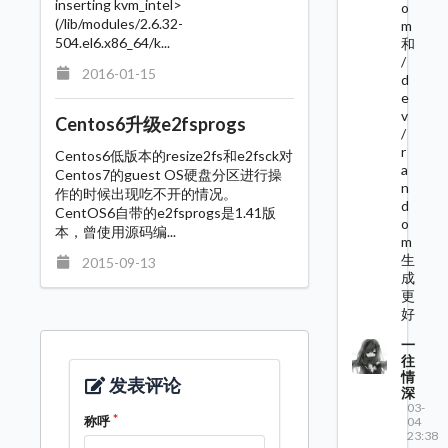
inserting kvm_intel>
o
(/lib/modules/2.6.32-
m
504.el6.x86_64/k...
和
/
2016-01-15
d
e
v
Centos6升级e2fsprogs
/
r
Centos6低版本的resize2fs和e2fsck对
a
Centos7的guest OS硬盘分区进行操
n
作的时候出现吃不开的情况。
d
CentOS6自带的e2fsprogs是1.41版
o
本，曾使用源码编...
m
生
2015-09-13
成
更
好
一
往
情
发表评论
深
03-
称呼
04
23:38