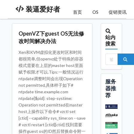
装逼爱好者
首页
OS
促销资讯
OpenVZ下guest OS无法修
站内
改时间解决办法
搜索
Xen和KVM虚拟化更改时区和时间
都很简单,但openvz处于特殊的容器
模式需要在上层的master host里面
赋予权限才可以.Tips:一般情况运行
ntpdate调整时间会出现Operation
服务
not permitted,具体样子如下#
器推
ntpdate time.example.com
荐
ntpdate[$pid]: step-systime:
Operation not permitted在master
host上操作以下命令# vzctl set
[ctid] --capability sys_time:on --save
# vzctl restart [ctid][ctid] 找到需要
操作guest os的ID然后替换命令附一