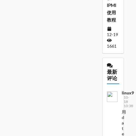
IPMI
使用
教程
12-19
1661
最新
评论
linux9
10-
18
10:38
用
d
a
t
e