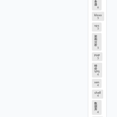
务
器
6
kloxo
5
vps
5
架
构
分
析
5
PHP
5
特
价
VPS
4
xen
4
shell
4
数
据
库
4