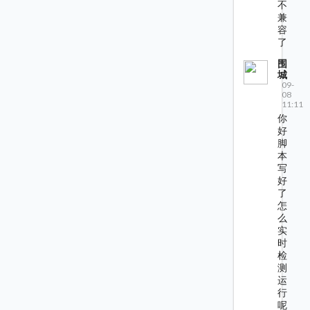
不
兼
容
了
围
城
09-
08
11:11
你
好
脚
本
写
好
了
怎
么
实
时
检
测
运
行
呢