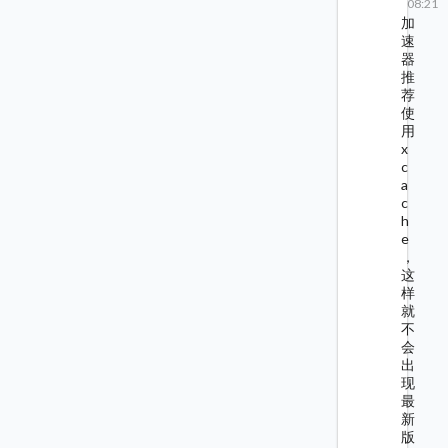
08:21
加
速
器
推
荐
使
用
x
c
a
c
h
e
，
这
样
就
不
会
出
现
最
新
版