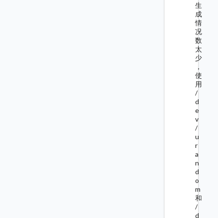
生
成
情
况
数
太
少
，
使
用
/
d
e
v
/
u
r
a
n
d
o
m
和
/
d