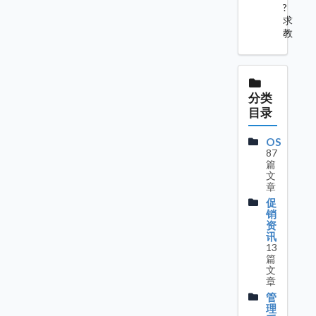
?
求
教
分类
目录
OS
87
篇
文
章
促
销
资
讯
13
篇
文
章
管
理