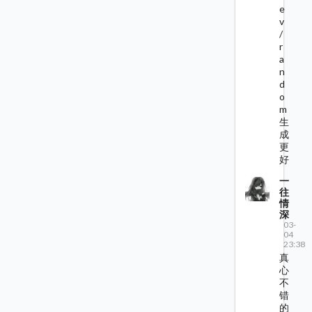
e
v
/
r
a
n
d
o
m
生
成
更
好
一
往
情
深
03-
04
23:38
真
心
不
错
的