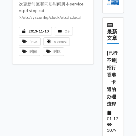
次更新时区和同步时间脚本service
ntpd stop cat
>/etc/sysconfig/clock/etc/rc.local
最新
2013-11-10
OS
文章
linux
openvz
时间
时区
[已行
不通]
招行
香港
一卡
通的
办理
流程
01-17
1079