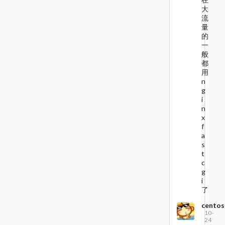
大
流
量
的
一
般
都
用
n
g
i
n
x
f
a
s
t
c
g
i
了
centos
10-
24