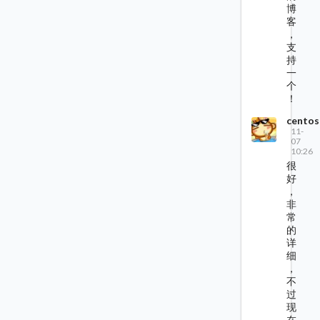
博
客
，
支
持
一
个
！
centos
11-
07
10:26
很
好
，
非
常
的
详
细
，
不
过
现
在