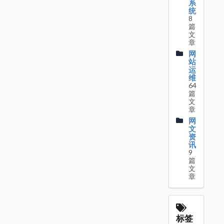
系
统
8
篇
文
章
网
站
运
维
64
篇
文
章
网
文
资
讯
9
篇
文
章
标签