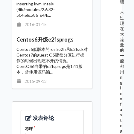
细
inserting kvm_intel>
，
(/lib/modules/2.6.32-
不
504.el6.x86_64/k...
过
现
2016-01-15
在
大
Centos6升级e2fsprogs
流
量
Centos6低版本的resize2fs和e2fsck对
的
Centos7的guest OS硬盘分区进行操
一
作的时候出现吃不开的情况。
般
CentOS6自带的e2fsprogs是1.41版
都
用
本，曾使用源码编...
n
2015-09-13
g
i
n
x
f
a
s
发表评论
t
c
称呼
g