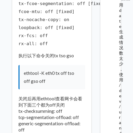
tx-fcoe-segmentation: off [fixed]

用
d
fcoe-mtu: off [fixed]

a
tx-nocache-copy: on

t
e
loopback: off [fixed]

生
rx-fcs: off

成
情
rx-all: off
况
数
执行以下命令关闭tx tso gso
太
少
，
ethtool -K eth0 tx off tso
使
用
off gso off
/
d
e
关闭后再用ethtool查看网卡会看
v
到下面三个都为off关闭
/
tx-checksumming: off
u
tcp-segmentation-offload: off
r
a
generic-segmentation-offload:
n
off