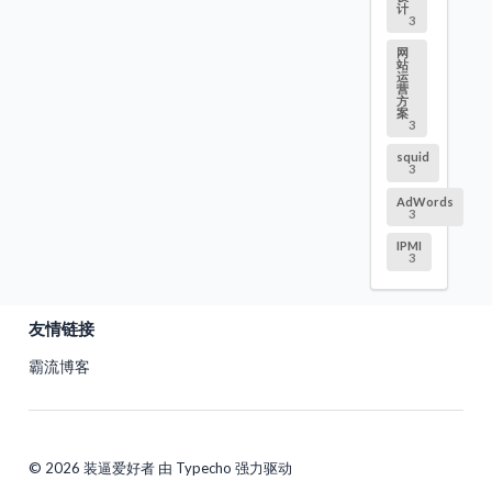
计
3
网
站
运
营
方
案
3
squid
3
AdWords
3
IPMI
3
友情链接
霸流博客
© 2026 装逼爱好者 由 Typecho 强力驱动