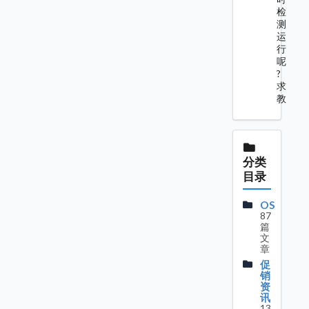
检
测
运
行
呢
?
求
教
分类
目录
OS
87
篇
文
章
促
销
资
讯
13