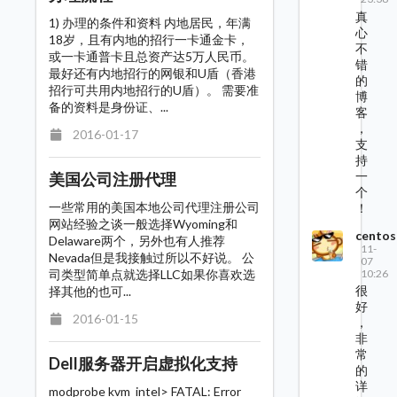
真
1) 办理的条件和资料 内地居民，年满
心
18岁，且有内地的招行一卡通金卡，
不
或一卡通普卡且总资产达5万人民币。
错
最好还有内地招行的网银和U盾（香港
的
招行可共用内地招行的U盾）。 需要准
博
备的资料是身份证、...
客
，
2016-01-17
支
持
一
美国公司注册代理
个
一些常用的美国本地公司代理注册公司
！
网站经验之谈一般选择Wyoming和
centos
Delaware两个，另外也有人推荐
11-
Nevada但是我接触过所以不好说。 公
07
10:26
司类型简单点就选择LLC如果你喜欢选
很
择其他的也可...
好
2016-01-15
，
非
常
Dell服务器开启虚拟化支持
的
详
modprobe kvm_intel> FATAL: Error