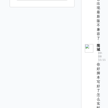
出
现
最
新
版
不
兼
容
了
围
城
09-
08
11:11
你
好
脚
本
写
好
了
怎
么
实
时