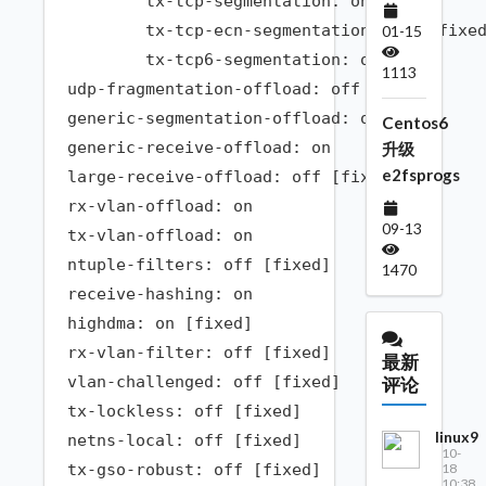
	tx-tcp-segmentation: on

	tx-tcp-ecn-segmentation: off [fixed]

01-15
	tx-tcp6-segmentation: on

1113
udp-fragmentation-offload: off [fixed]

generic-segmentation-offload: on

Centos6
generic-receive-offload: on

升级
e2fsprogs
large-receive-offload: off [fixed]

rx-vlan-offload: on

09-13
tx-vlan-offload: on

ntuple-filters: off [fixed]

1470
receive-hashing: on

highdma: on [fixed]

rx-vlan-filter: off [fixed]

最新
vlan-challenged: off [fixed]

评论
tx-lockless: off [fixed]

linux9
netns-local: off [fixed]

10-
18
tx-gso-robust: off [fixed]

10:38