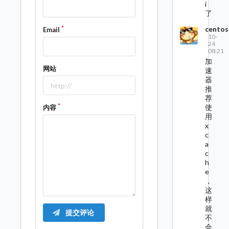
i
了
centos
Email
10-
24
08:21
加
网站
速
器
推
荐
使
内容
用
x
c
a
c
h
e
，
这
样
就
提交评论
不
会