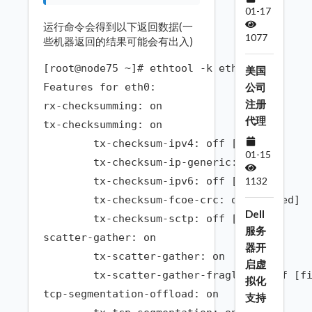
01-17
运行命令会得到以下返回数据(一
1077
些机器返回的结果可能会有出入)
[root@node75 ~]# ethtool -k eth0

美国
公司
Features for eth0:

注册
rx-checksumming: on

代理
tx-checksumming: on

	tx-checksum-ipv4: off [fixed]

01-15
	tx-checksum-ip-generic: on

	tx-checksum-ipv6: off [fixed]

1132
	tx-checksum-fcoe-crc: off [fixed]

Dell
	tx-checksum-sctp: off [fixed]

服务
scatter-gather: on

器开
	tx-scatter-gather: on

启虚
	tx-scatter-gather-fraglist: off [fixed]

拟化
tcp-segmentation-offload: on

支持