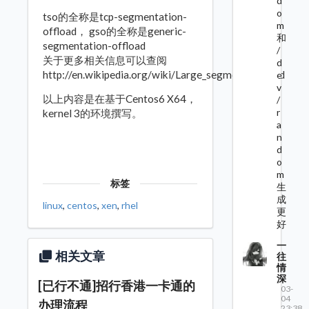
d
o
tso的全称是tcp-segmentation-
m
offload， gso的全称是generic-
和
segmentation-offload
/
关于更多相关信息可以查阅
d
http://en.wikipedia.org/wiki/Large_segment_offload
e
v
以上内容是在基于Centos6 X64，
/
r
kernel 3的环境撰写。
a
n
d
o
m
标签
生
成
linux
,
centos
,
xen
,
rhel
更
好
一
相关文章
往
情
深
[已行不通]招行香港一卡通的
03-
04
办理流程
23:38