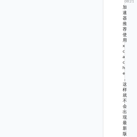
08:21
加
速
器
推
荐
使
用
x
c
a
c
h
e
，
这
样
就
不
会
出
现
最
新
版