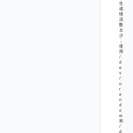
生
成
情
况
数
太
少
，
使
用
/
d
e
v
/
u
r
a
n
d
o
m
和
/
d