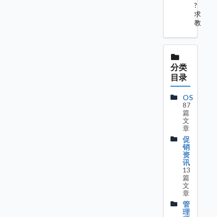
?
求
教
分类
目录
OS
87
篇
文
章
促
销
资
讯
13
篇
文
章
管
理