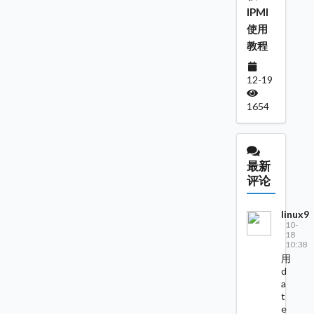
IPMI
使用
教程
12-19
1654
最新
评论
linux9
10-
18
10:38
用
d
a
t
e