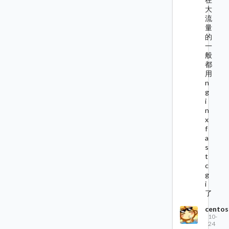
大
流
量
的
一
般
都
用
n
g
i
n
x
f
a
s
t
c
g
i
了
centos
10-
24