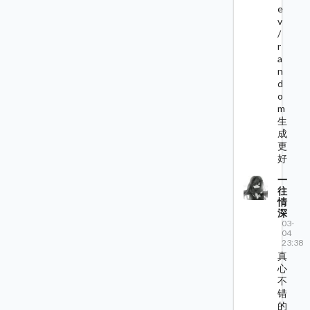
e
v
/
r
a
n
d
o
m
生
成
更
好
一
往
情
深
03-
04
23:38
真
心
不
错
的