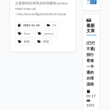
次更新时区和同步时间脚本service
ntpd stop cat
>/etc/sysconfig/clock/etc/rc.local
最新
2013-11-10
OS
文章
linux
openvz
时间
时区
[已行
不通]
招行
香港
一卡
通的
办理
流程
01-17
1072