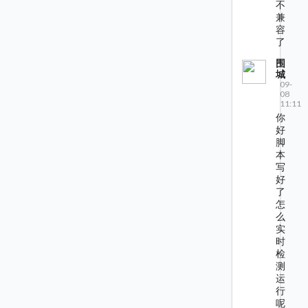
不
兼
容
了
围
城
09-
08
11:11
你
好
脚
本
写
好
了
怎
么
实
时
检
测
运
行
呢