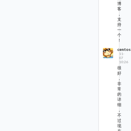
博
客
，
支
持
一
个
！
centos
11-
07
10:26
很
好
，
非
常
的
详
细
，
不
过
现
在