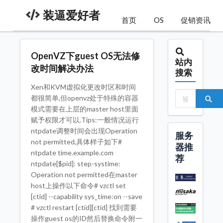
装逼爱好者
首页
OS
促销资讯
OpenVZ下guest OS无法修
站内
改时间解决办法
搜索
Xen和KVM虚拟化更改时区和时间
都很简单,但openvz处于特殊的容器
模式需要在上层的master host里面
赋予权限才可以.Tips:一般情况运行
ntpdate调整时间会出现Operation
服务
not permitted,具体样子如下#
器推
ntpdate time.example.com
荐
ntpdate[$pid]: step-systime:
Operation not permitted在master
host上操作以下命令# vzctl set
[ctid] --capability sys_time:on --save
# vzctl restart [ctid][ctid] 找到需要
操作guest os的ID然后替换命令附一