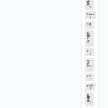
务
器
6
kloxo
5
vps
5
架
构
分
析
5
PHP
5
特
价
VPS
4
xen
4
shell
4
数
据
库
4