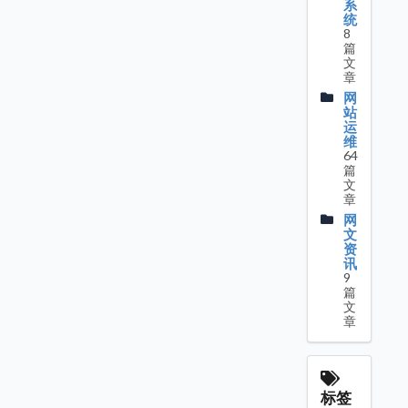
系
统
8
篇
文
章
网
站
运
维
64
篇
文
章
网
文
资
讯
9
篇
文
章
标签