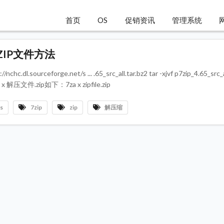
首页
OS
促销资讯
管理系统
上ZIP文件方法
forge.net/s ... .65_src_all.tar.bz2 tar -xjvf p7zip_4.65_src_all
 解压文件.zip如下：7za x zipfile.zip
s
7zip
zip
解压缩