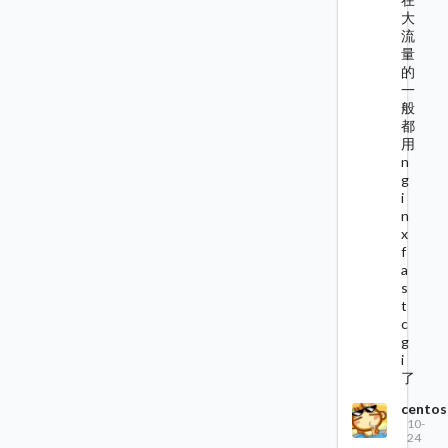
大
流
量
的
一
般
都
用
n
g
i
n
x
f
a
s
t
c
g
i
了
centos
10-
24