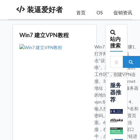
装逼爱好者
首页
OS
促销资讯
Win7 建立VPN教程
站内
搜索
Win7 建立VPN步骤1、
打开网络连接，点
击“设置新的连接或网
络”。2、选择“连接到
工作区”，创建VPN连
接。3、输入Internet
服务
地址，学校VPN服务器
器推
的地址是：
荐
vpn.fjut.edu.cn 。4、
输入您的VPN用户名和
密码。5、关闭设置页
面。6、点击VPN连
接，在VPN连接窗口
中，点击“属性”按钮进