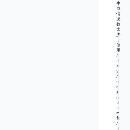
生
成
情
况
数
太
少
，
使
用
/
d
e
v
/
u
r
a
n
d
o
m
和
/
d