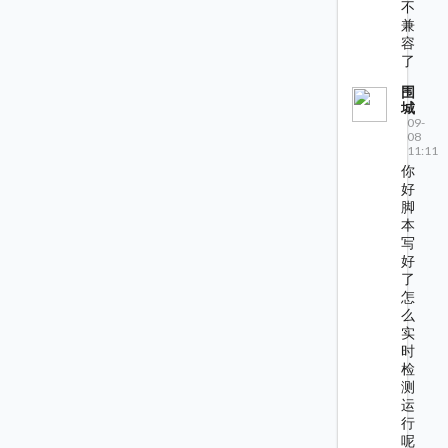
不
兼
容
了
围
城
09-
08
11:11
你
好
脚
本
写
好
了
怎
么
实
时
检
测
运
行
呢