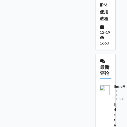
IPMI
使用
教程
12-19
1660
最新
评论
linux9
10-
18
10:38
用
d
a
t
e