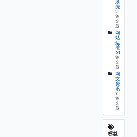
系
统
8
篇
文
章
网
站
运
维
64
篇
文
章
网
文
资
讯
9
篇
文
章
标签