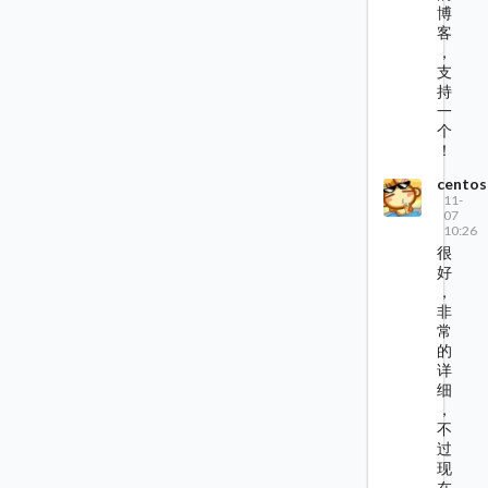
博
客
，
支
持
一
个
！
centos
11-
07
10:26
很
好
，
非
常
的
详
细
，
不
过
现
在