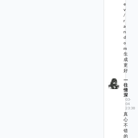
e
v
/
r
a
n
d
o
m
生
成
更
好
一
往
情
深
03-
04
23:38
真
心
不
错
的