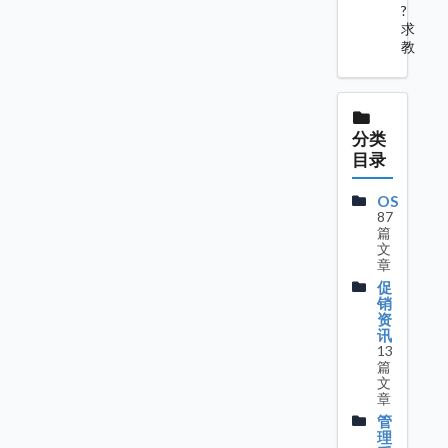
?
求
教
分类
目录
OS
87
篇
文
章
促
销
资
讯
13
篇
文
章
管
理