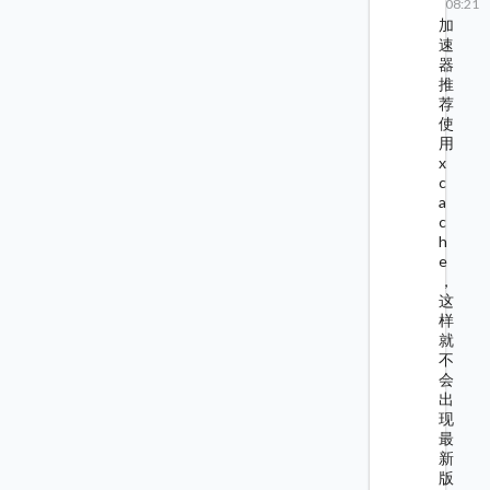
08:21
加
速
器
推
荐
使
用
x
c
a
c
h
e
，
这
样
就
不
会
出
现
最
新
版