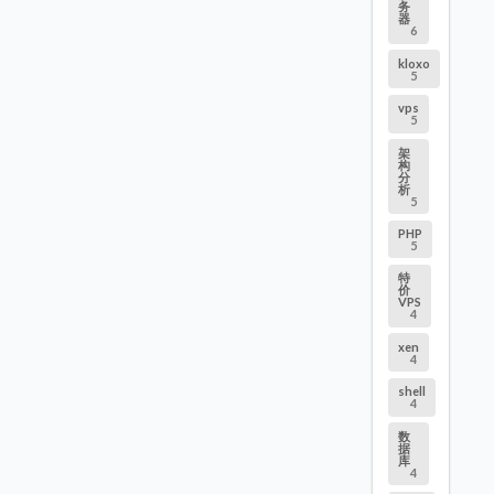
务
器
6
kloxo
5
vps
5
架
构
分
析
5
PHP
5
特
价
VPS
4
xen
4
shell
4
数
据
库
4