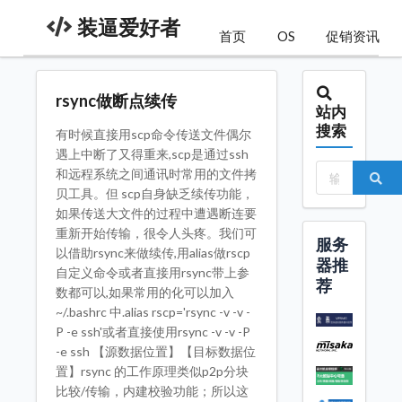
装逼爱好者
首页
OS
促销资讯
rsync做断点续传
站内
搜索
有时候直接用scp命令传送文件偶尔
遇上中断了又得重来,scp是通过ssh
和远程系统之间通讯时常用的文件拷
贝工具。但 scp自身缺乏续传功能，
如果传送大文件的过程中遭遇断连要
重新开始传输，很令人头疼。我们可
服务
以借助rsync来做续传,用alias做rscp
器推
自定义命令或者直接用rsync带上参
荐
数都可以,如果常用的化可以加入
~/.bashrc 中.alias rscp='rsync -v -v -
P -e ssh'或者直接使用rsync -v -v -P
-e ssh 【源数据位置】【目标数据位
置】rsync 的工作原理类似p2p分块
比较/传输，内建校验功能；所以这