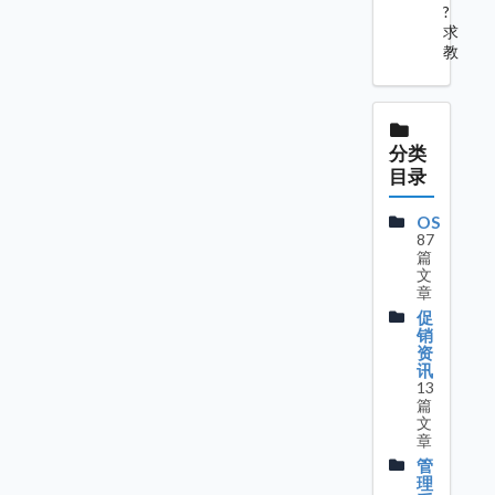
?
求
教
分类
目录
OS
87
篇
文
章
促
销
资
讯
13
篇
文
章
管
理