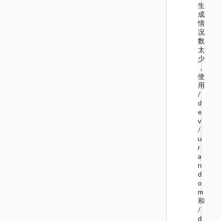
生
成
情
况
数
太
少
，
使
用
/
d
e
v
/
u
r
a
n
d
o
m
和
/
d