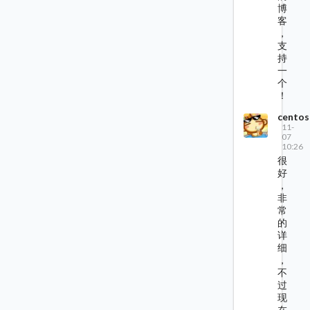
博
客
，
支
持
一
个
！
centos
11-
07
10:26
很
好
，
非
常
的
详
细
，
不
过
现
在