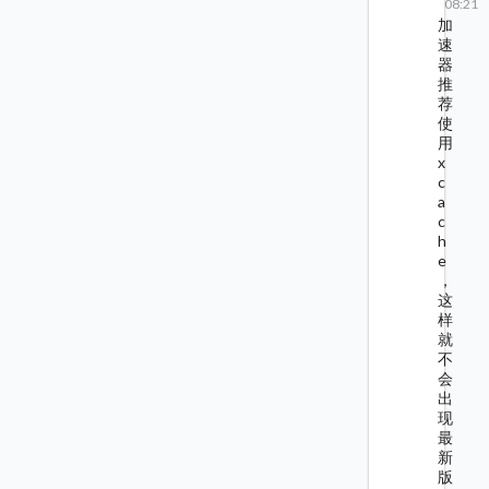
08:21
加
速
器
推
荐
使
用
x
c
a
c
h
e
，
这
样
就
不
会
出
现
最
新
版