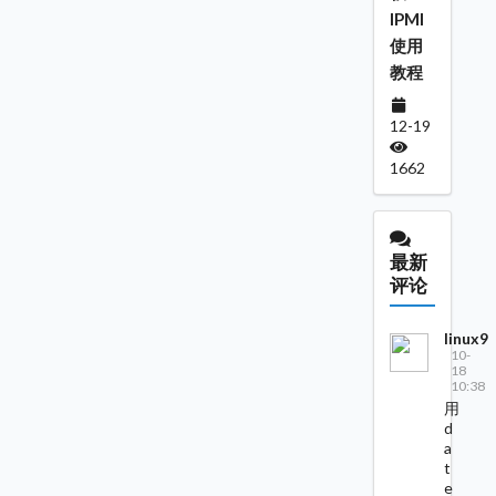
IPMI
使用
教程
12-19
1662
最新
评论
linux9
10-
18
10:38
用
d
a
t
e