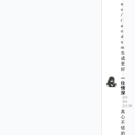
e
v
/
r
a
n
d
o
m
生
成
更
好
一
往
情
深
03-
04
23:38
真
心
不
错
的