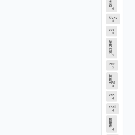
务
器
6
kloxo
5
vps
5
架
构
分
析
5
PHP
5
特
价
VPS
4
xen
4
shell
4
数
据
库
4