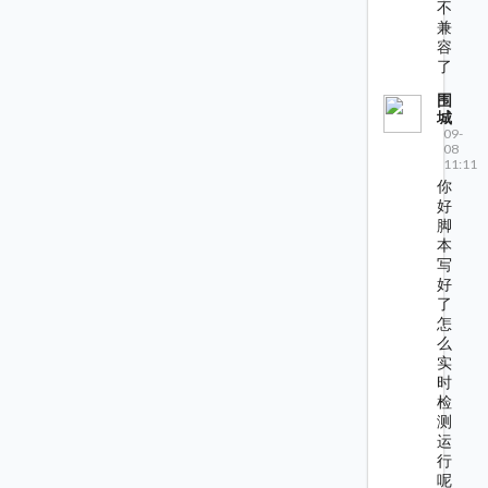
不
兼
容
了
围
城
09-
08
11:11
你
好
脚
本
写
好
了
怎
么
实
时
检
测
运
行
呢