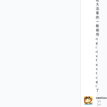
大
流
量
的
一
般
都
用
n
g
i
n
x
f
a
s
t
c
g
i
了
centos
10-
24