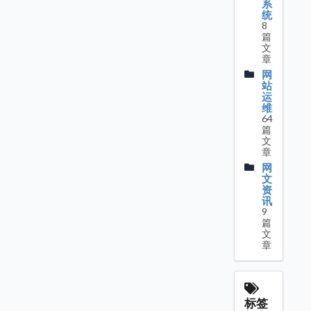
系
统
8
篇
文
章
网
站
运
维
64
篇
文
章
网
文
资
讯
9
篇
文
章
标签