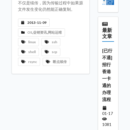
不仅是续传，因为传输过程中如果源
文件发生变化仍然能正确复制。
2013-11-09
最新
OS
,
促销资讯
,
网站运维
文章
linux
ssh
[已行
shell
scp
不通]
rsync
断点续传
招行
香港
一卡
通的
办理
流程
01-17
1081