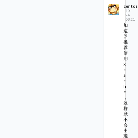
centos
10-
24
08:21
加
速
器
推
荐
使
用
x
c
a
c
h
e
，
这
样
就
不
会
出
现