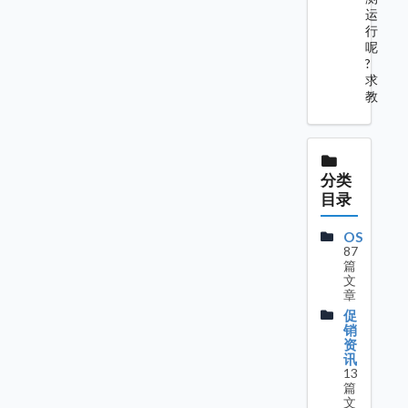
运
行
呢
?
求
教
分类
目录
OS
87
篇
文
章
促
销
资
讯
13
篇
文