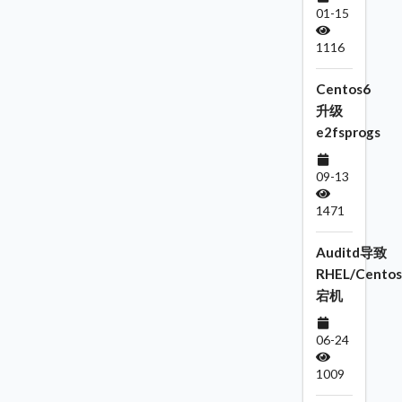
01-15
1116
Centos6
升级
e2fsprogs
09-13
1471
Auditd导致
RHEL/Centos
宕机
06-24
1009