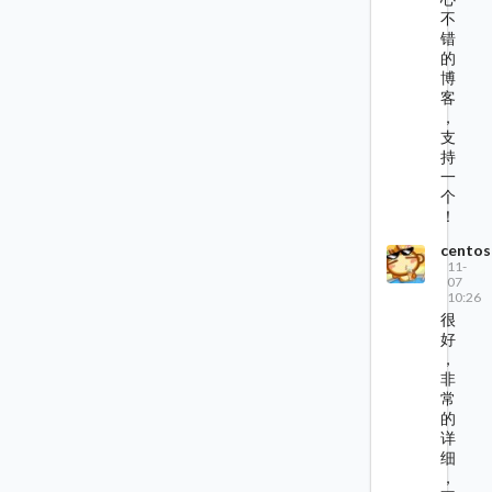
不
错
的
博
客
，
支
持
一
个
！
centos
11-
07
10:26
很
好
，
非
常
的
详
细
，