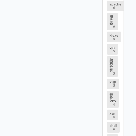
apache
6
服
务
器
6
kloxo
5
vps
5
架
构
分
析
5
PHP
5
特
价
VPS
4
xen
4
shell
4