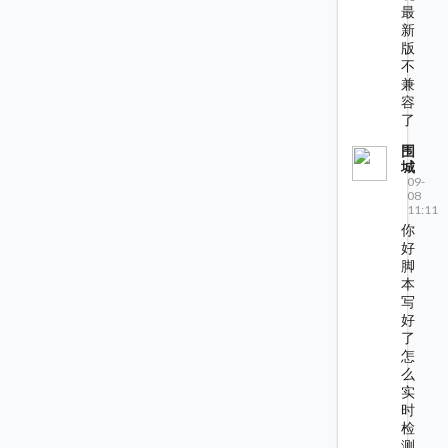
最
新
版
不
兼
容
了
围
城
09-
08
11:11
你
好
脚
本
写
好
了
怎
么
实
时
检
测