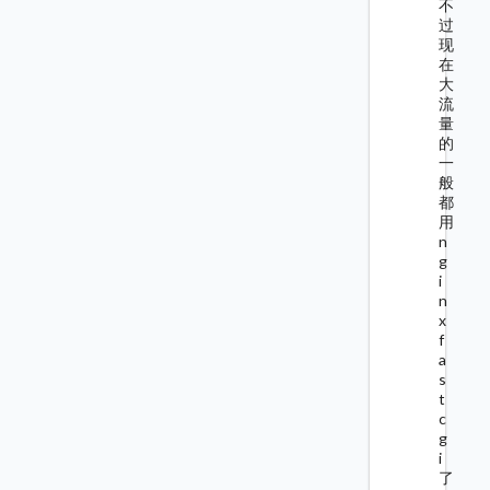
不
过
现
在
大
流
量
的
一
般
都
用
n
g
i
n
x
f
a
s
t
c
g
i
了