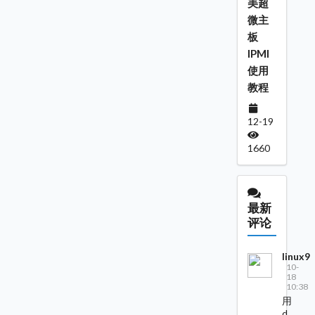
美超
微主
板
IPMI
使用
教程
12-19
1660
最新
评论
linux9
10-
18
10:38
用
d