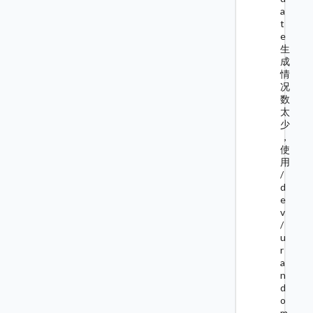
a
t
e
生
成
情
况
数
太
少
，
使
用
/
d
e
v
/
u
r
a
n
d
o
m