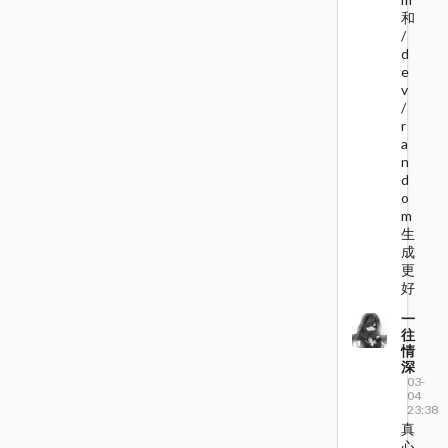
和
/
d
e
v
/
r
a
n
d
o
m
生
成
更
好
一
往
情
深
03-
04
23:38
真
心