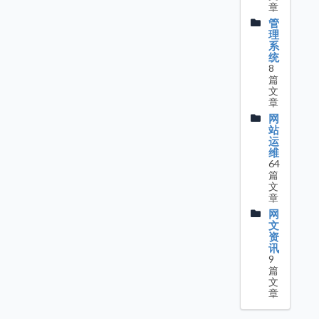
章
管
理
系
统
8
篇
文
章
网
站
运
维
64
篇
文
章
网
文
资
讯
9
篇
文
章