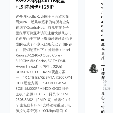
E3+32G内存4x1TB硬盘
e
+LSI阵列卡+125IP
v
/
过去叫PacificRack圈子里面称其简
r
a
写为PR，近几年逐渐的将所有业务
n
转到了QuadraNet。前几年在圈子
d
里炙手可热亚洲访问速度快抽风少，
o
近两年由于市场上选择越来越多也慢
m
生
慢的造成了不少人已经忘记了他的存
成
在。促销配置如下： 处理器：Intel
更
Xeon E3-1240v3 Quad Core -
好
3.40Ghz, 8M Cache, 5GT/s DMI,
一
HyperThreading 内存：32GB
往
DDR3-1600 ECC RAM 硬盘方案
情
一：4X 1TB ES/RE SATA 7,200RPM
深
03-
HDD 硬盘方案二：4X 300GB SA-
04
SCSI 15,000RPM HDD 双G口网卡
23:38
真
主板：超微X10SL7-F 阵列卡：LSI
心
2308 SAS2 （RAID10） 硬盘位：4
不
个 主板自带IPMI,支持远程重启，电
错
源控制等 带宽：100Mbps端口10 ---
的