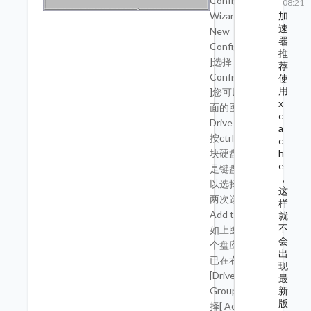
Configuration
08:21
加
Wizard ]选择 [
速
New
器
Configuration
推
]选择 [ Manual
荐
Configuration
使
用
]您可以在上
x
面的图片的
c
Drive Group0
a
按ctrl选择两
c
h
块硬盘，如果
e
是键盘操作可
，
以选择一块做
这
两次选择[
样
Add to Array ]
就
不
如上图显示两
会
个盘应该移动
出
已在右框的
现
[Drive
最
新
Group0]。选
版
择[ Accept