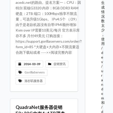
acedc.net的路由。提名方案一：CPU：因
生
成
特尔 双核G3320 内存：8GB DDR3 RAM
情
硬盘：2TB 端口：100Mbps独享不限流
况
量，可选升级1Gbps。 IPv4:5个 （/29）
数
由于是老款机器没有自带IPMI额外增加
太
少
Kvm over IP需要10美元/每月 官方表示库
，
存不多 月付49美元 订购连接：
使
https://support.gorillaservers.com/order/?
用
form_id=85 *大硬盘+大内存+不限流量适
/
合跑下载站或者 ---->>阅读完整内容
d
e
v
2014-03-09
促销资讯
/
u
GorillaServers
r
a
洛杉矶服务器
n
d
o
m
和
QuadraNet服务器促销
/
d