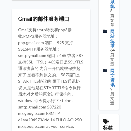
系
统
8
篇
Gmail的邮件服务端口
文
章
Gmail支持smtp转发和pop3接
网
站
收.POP3服务器地址：
运
pop.gmail.com 端口：995 支持
维
SSLSMTP服务器地址：
64
篇
smtp.gmail.com 端口：465 或者 587
文
支持SSL（TSL）465端口是SSL/TLS
章
通讯协议的 内容一开始就被保护起
网
来了 是看不到原文的。 587端口是
文
资
STARTTLS协议的 属于TLS通讯协
讯
议 只是他是在STARTTLS命令执行
9
篇
后才对之后的原文进行保护的。
文
windows命令提示行下>telnet
章
smtp.gmail.com 587220
mx.google.com ESMTP
d1sm2045736tid.14 EHLO AO 250-
mx.google.com at your service,
标签