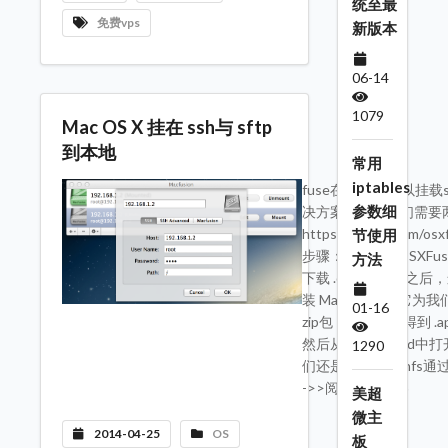
统至最
免费vps
新版本
06-14
1079
Mac OS X 挂在 ssh与 sftp
到本地
常用
iptables
fuse在linux下可以挂
参数细
决方案：首先我们需要两个
https://github.com/os
节使用
步骤：1、安装 OSXFu
方法
下载 .dmg，挂载之后
装 Macfusion，它
01-16
zip包，解压之后得到 
然后从 Launchpad
1290
们还是没使用 sshfs通
->>阅读完整内容
美超
微主
2014-04-25
OS
板