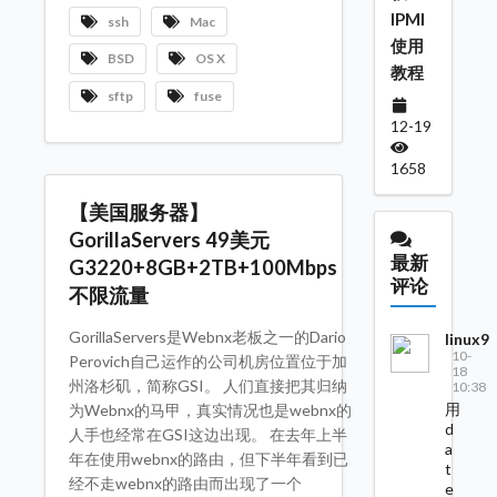
IPMI
ssh
Mac
使用
BSD
OS X
教程
sftp
fuse
12-19
1658
【美国服务器】
GorillaServers 49美元
最新
G3220+8GB+2TB+100Mbps
评论
不限流量
GorillaServers是Webnx老板之一的Dario
linux9
10-
Perovich自己运作的公司机房位置位于加
18
州洛杉矶，简称GSI。 人们直接把其归纳
10:38
用
为Webnx的马甲，真实情况也是webnx的
d
人手也经常在GSI这边出现。 在去年上半
a
年在使用webnx的路由，但下半年看到已
t
经不走webnx的路由而出现了一个
e