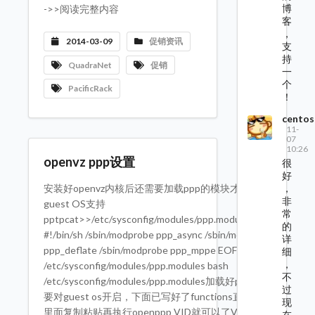
博
->>阅读完整内容
客
，
2014-03-09
促销资讯
支
持
QuadraNet
促销
一
个
PacificRack
！
centos
11-
07
10:26
openvz ppp设置
很
好
，
安装好openvz内核后还需要加载ppp的模块才能让
非
guest OS支持
常
pptpcat>>/etc/sysconfig/modules/ppp.modules<<EOF
的
#!/bin/sh /sbin/modprobe ppp_async /sbin/modprobe
详
ppp_deflate /sbin/modprobe ppp_mppe EOF chmod +x
细
，
/etc/sysconfig/modules/ppp.modules bash
不
/etc/sysconfig/modules/ppp.modules加载好ppp后还需
过
要对guest os开启，下面已写好了functions直接在终端
现
里面复制粘贴再执行openppp VID就可以了VID查询可
在