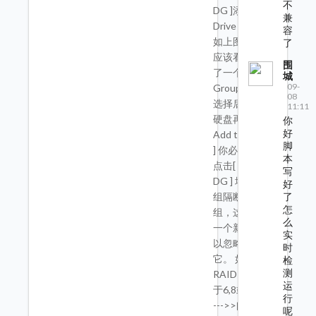
不
DG ]添加一个
兼
Drive Group
容
如上图现在您
了
应该看到出现
围
了一个Drive
城
09-
Group1按ctrl
08
选择后面两块
11:11
硬盘再次点[
你
好
Add to Array
脚
] 你必须再次
本
点击[ Accept
写
DG ] 增加一个
好
了
组隔断上面的
怎
组，这将多出
么
一个新的组可
实
以忽略不管
时
它。 如果您的
检
测
RAID10将基
运
于6,8或10个 -
行
--->>阅读完
呢