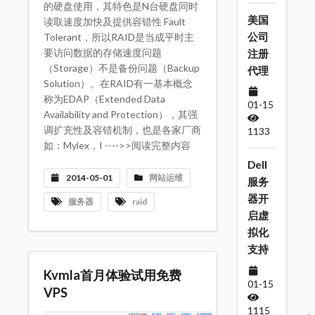
的硬盘使用，其特色是N台硬盘同时
美国
读取速度加快及提供容错性 Fault
公司
Tolerant，所以RAID是当成平时主
要访问数据的存储速度问题
注册
（Storage）不是备份问题（Backup
代理
Solution）。在RAID有一基本概念
称为EDAP（Extended Data
01-15
Availability and Protection），其强
调扩充性及容错机制，也是各家厂商
1133
如：Mylex，I ---->>阅读完整内容
Dell
2014-05-01
网站运维
服务
器开
服务器
raid
启虚
拟化
支持
Kvmla首月体验试用免费
01-15
VPS
1115