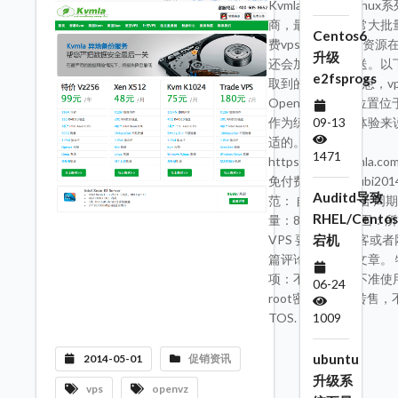
Kvmla一家主营Linux
商，最近半年经常大批
Centos6
费vps，据说还有资源
升级
还会加大力度推送。以
e2fsprogs
取到的免费vps信息，v
OpenVZ，机房位置
09-13
作为练手和测试体验来
适的。地址：
1471
https://www.kvmla.com
免付费代码：doubi20
Auditd导致
范： 自己网站域名 周
RHEL/Centos
量：80个 使用范围：
VPS 要求：在博客或
宕机
篇评论或者体验文章。
项：不准挂机，不准使
06-24
root密码，不准转售
1009
TOS.
ubuntu
2014-05-01
促销资讯
升级系
vps
openvz