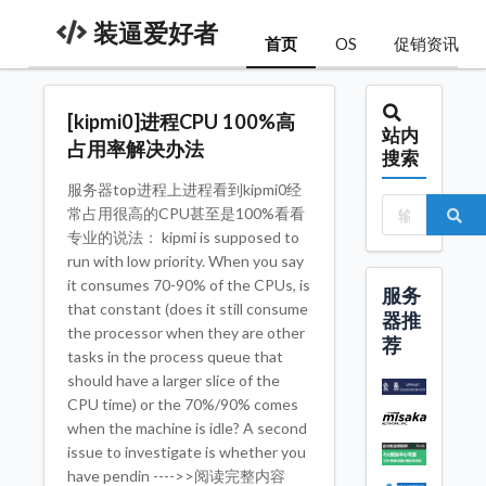
装逼爱好者
首页
OS
促销资讯
[kipmi0]进程CPU 100%高
站内
占用率解决办法
搜索
服务器top进程上进程看到kipmi0经
常占用很高的CPU甚至是100%看看
专业的说法： kipmi is supposed to
run with low priority. When you say
it consumes 70-90% of the CPUs, is
服务
that constant (does it still consume
器推
the processor when they are other
荐
tasks in the process queue that
should have a larger slice of the
CPU time) or the 70%/90% comes
when the machine is idle? A second
issue to investigate is whether you
have pendin ---->>阅读完整内容