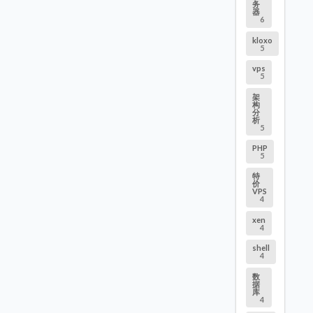
务
器
6
kloxo
5
vps
5
架
构
分
析
5
PHP
5
特
价
VPS
4
xen
4
shell
4
数
据
库
4