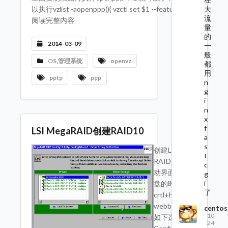
大
以执行vzlist -aopenppp(){ vzctl set $1 --feature ---->>
流
阅读完整内容
量
的
2014-03-09
一
般
OS
,
管理系统
openvz
都
用
pptp
ppp
n
g
i
n
x
f
LSI MegaRAID创建RAID10
a
s
创建LSI
t
RAID10在启
c
动界面显示硬
g
i
盘的时候按
了
crtl+h进入
webbios界面
centos
10-
如下选择[
24