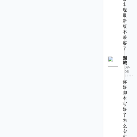
出
现
最
新
版
不
兼
容
了
围
城
09-
08
11:11
你
好
脚
本
写
好
了
怎
么
实
时