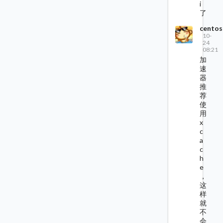
i
了
centos
10-
24
08:21
加
速
器
推
荐
使
用
x
c
a
c
h
e
，
这
样
就
不
会