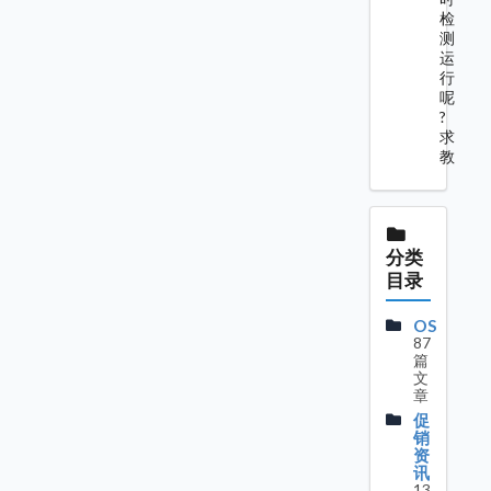
检
测
运
行
呢
?
求
教
分类
目录
OS
87
篇
文
章
促
销
资
讯
13