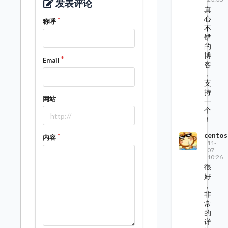
发表评论
真
心
称呼
不
错
的
博
Email
客
，
支
持
网站
一
个
！
centos
内容
11-
07
10:26
很
好
，
非
常
的
详