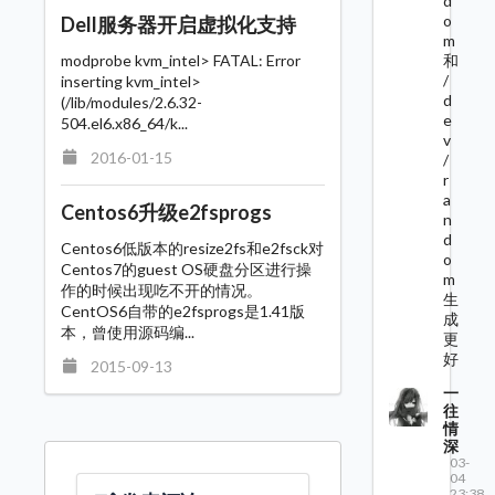
d
o
Dell服务器开启虚拟化支持
m
modprobe kvm_intel> FATAL: Error
和
/
inserting kvm_intel>
d
(/lib/modules/2.6.32-
e
504.el6.x86_64/k...
v
2016-01-15
/
r
a
Centos6升级e2fsprogs
n
d
Centos6低版本的resize2fs和e2fsck对
o
Centos7的guest OS硬盘分区进行操
m
作的时候出现吃不开的情况。
生
CentOS6自带的e2fsprogs是1.41版
成
本，曾使用源码编...
更
好
2015-09-13
一
往
情
深
03-
04
23:38