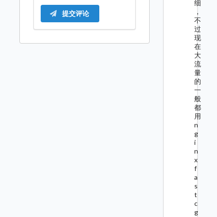
细
，
提交评论
不
过
现
在
大
流
量
的
一
般
都
用
n
g
i
n
x
f
a
s
t
c
g