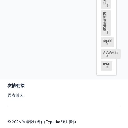
计
3
网
站
运
营
方
案
3
squid
3
AdWords
3
IPMI
3
友情链接
霸流博客
© 2026 装逼爱好者 由 Typecho 强力驱动