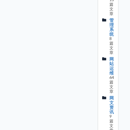
篇
文
章
管
理
系
统
8
篇
文
章
网
站
运
维
64
篇
文
章
网
文
资
讯
9
篇
文