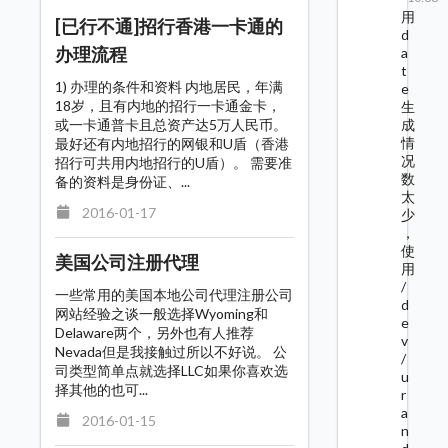
用
[已行不通]招行香港一卡通的
d
办理流程
a
t
1) 办理的条件和资料 内地居民，年满
e
18岁，且有内地的招行一卡通金卡，
生
或一卡通普卡且总资产达5万人民币。
成
情
最好还有内地招行的网银和U盾（香港
况
招行可共用内地招行的U盾）。 需要准
数
备的资料是身份证、...
太
2016-01-17
少
，
使
美国公司注册代理
用
/
一些常用的美国本地公司代理注册公司
d
网站经验之谈一般选择Wyoming和
e
Delaware两个，另外也有人推荐
v
Nevada但是我接触过所以不好说。 公
/
司类型简单点就选择LLC如果你喜欢选
u
择其他的也可...
r
a
2016-01-15
n