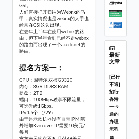
GSI。
人们直接把其归纳为Webnx的马
甲，真实情况也是webnx的人手也
经常在GSI这边出现。
在去年上半年在使用webnx的路
由，但下半年看到已经不走webnx
的路由而出现了一个acedc.net的
路由。
最新
文章
提名方案一：
[已行
CPU：因特尔 双核G3320
不通]
内存：8GB DDR3 RAM
招行
硬盘：2TB
香港
端口：100Mbps独享不限流量，
可选升级1Gbps。
一卡
IPv4:5个 （/29）
通的
由于是老款机器没有自带IPMI额
办理
外增加Kvm over IP需要10美元/
流程
每月
官方表示库存不多 月付49美元