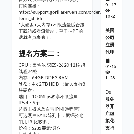
01-17
订购连接：
https://support.gorillaservers.com/order/?
1072
form_id=85
*大硬盘+大内存+不限流量适合跑
美国
下载站或者流量站，至于挂PT的
话就有点奢侈了。
公司
注册
提名方案二：
代理
CPU：因特尔 双E5-2620 12核 超
01-15
线程24核
内存：64GB DDR3 RAM
1128
硬盘：4 x 2TB HDD （最大支持8
块硬盘）
Dell
端口：100Mbps独享不限流量
服务
IPv4：5个
器开
超微主板以及自带IPMI远程管理
启虚
可选硬件RAID阵列卡，据经验他
拟化
们用LSI比较多。
价格：
/月付
支持
$239美元