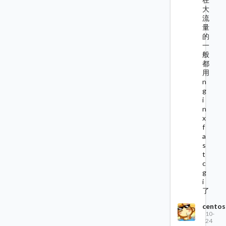
大
流
量
的
一
般
都
用
n
g
i
n
x
f
a
s
t
c
g
i
了
centos
10-
24