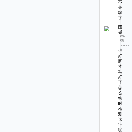
不
兼
容
了
围
城
09-
08
11:11
你
好
脚
本
写
好
了
怎
么
实
时
检
测
运
行
呢