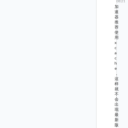
08:21
加
速
器
推
荐
使
用
x
c
a
c
h
e
，
这
样
就
不
会
出
现
最
新
版