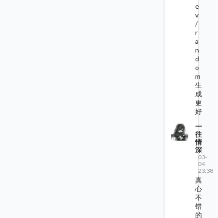
e
v
/
r
a
n
d
o
m
生
成
更
好
一
往
情
深
03-
04
23:38
真
心
不
错
的