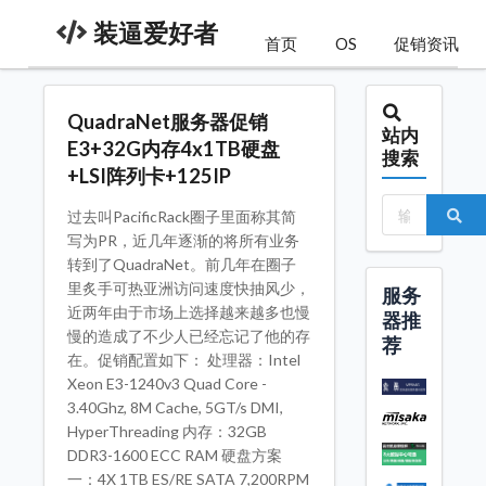
装逼爱好者
首页
OS
促销资讯
QuadraNet服务器促销
站内
E3+32G内存4x1TB硬盘
搜索
+LSI阵列卡+125IP
过去叫PacificRack圈子里面称其简
写为PR，近几年逐渐的将所有业务
转到了QuadraNet。前几年在圈子
里炙手可热亚洲访问速度快抽风少，
服务
近两年由于市场上选择越来越多也慢
器推
慢的造成了不少人已经忘记了他的存
荐
在。促销配置如下： 处理器：Intel
Xeon E3-1240v3 Quad Core -
3.40Ghz, 8M Cache, 5GT/s DMI,
HyperThreading 内存：32GB
DDR3-1600 ECC RAM 硬盘方案
一：4X 1TB ES/RE SATA 7,200RPM