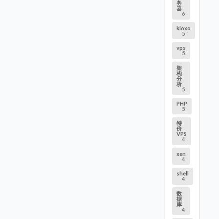
务
器
6
kloxo
5
vps
5
架
构
分
析
5
PHP
5
特
价
VPS
4
xen
4
shell
4
数
据
库
4