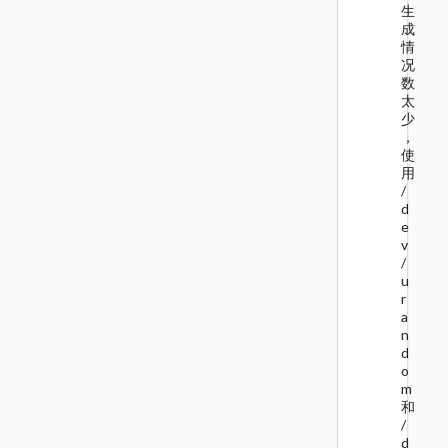
生
成
情
况
数
太
少
，
使
用
/
d
e
v
/
u
r
a
n
d
o
m
和
/
d