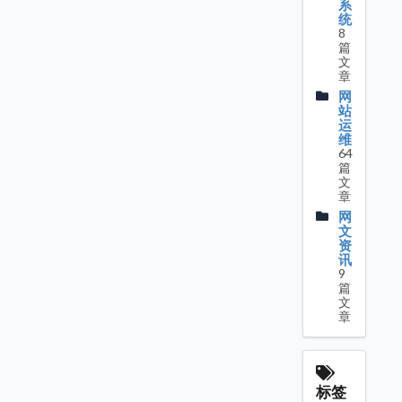
系
统
8
篇
文
章
网
站
运
维
64
篇
文
章
网
文
资
讯
9
篇
文
章
标签