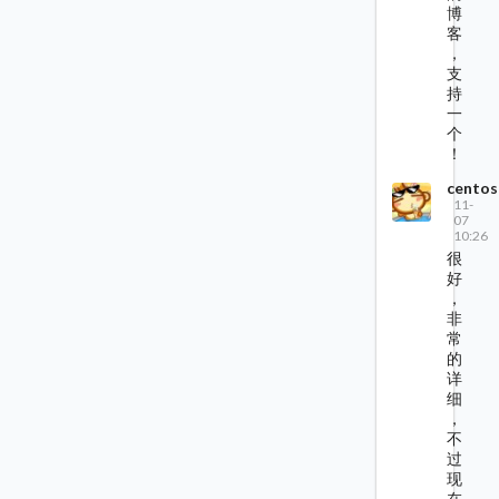
博
客
，
支
持
一
个
！
centos
11-
07
10:26
很
好
，
非
常
的
详
细
，
不
过
现
在