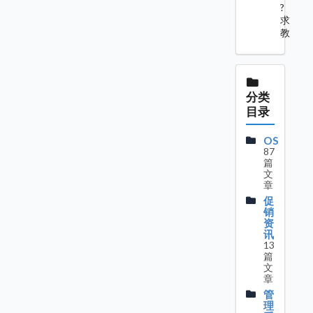
?
求
教
分类
目录
OS
87
篇
文
章
促
销
资
讯
13
篇
文
章
管
理