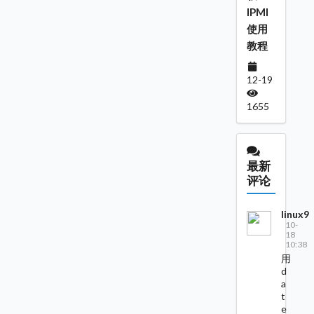
IPMI
使用
教程
12-19
1655
最新
评论
linux9
10-
18
10:38
用
d
a
t
e