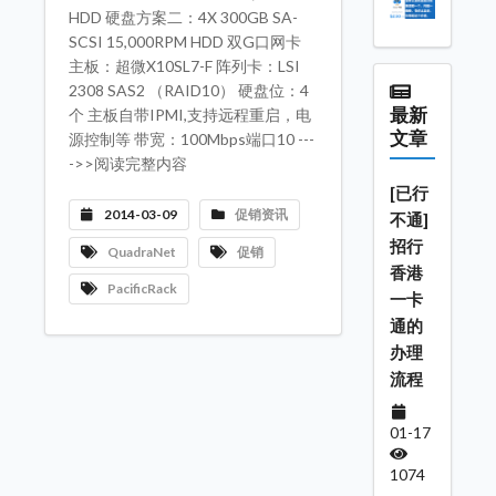
HDD 硬盘方案二：4X 300GB SA-
SCSI 15,000RPM HDD 双G口网卡
主板：超微X10SL7-F 阵列卡：LSI
2308 SAS2 （RAID10） 硬盘位：4
最新
个 主板自带IPMI,支持远程重启，电
文章
源控制等 带宽：100Mbps端口10 ---
->>阅读完整内容
[已行
2014-03-09
促销资讯
不通]
招行
QuadraNet
促销
香港
PacificRack
一卡
通的
办理
流程
01-17
1074