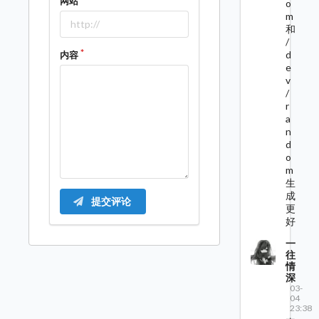
网站
o
m
和
/
d
内容
e
v
/
r
a
n
d
o
m
生
成
提交评论
更
好
一
往
情
深
03-
04
23:38