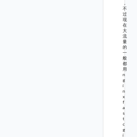
，
不
过
现
在
大
流
量
的
一
般
都
用
n
g
i
n
x
f
a
s
t
c
g
i