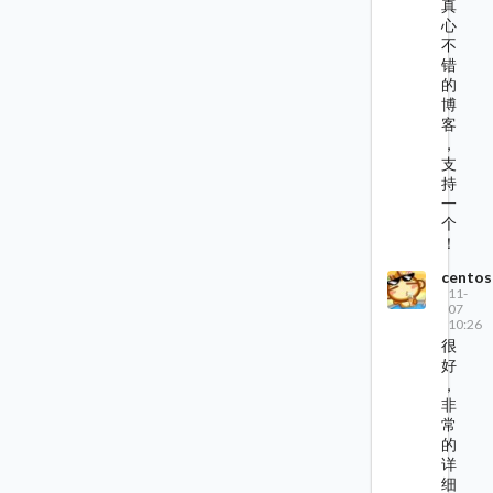
真
心
不
错
的
博
客
，
支
持
一
个
！
centos
11-
07
10:26
很
好
，
非
常
的
详
细