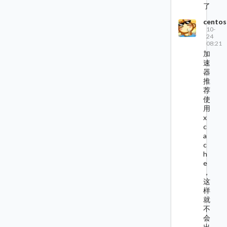
了
centos
10-
24
08:21
加
速
器
推
荐
使
用
x
c
a
c
h
e
，
这
样
就
不
会
出