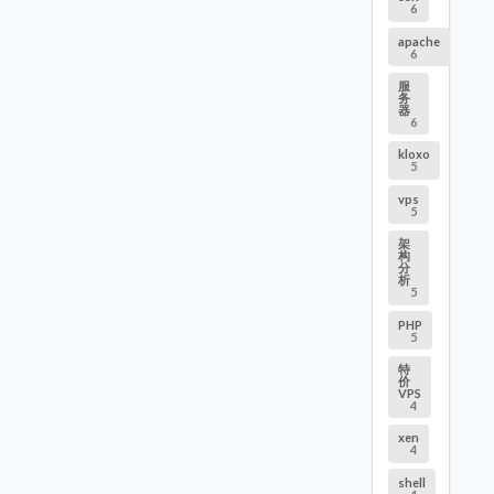
6
apache
6
服
务
器
6
kloxo
5
vps
5
架
构
分
析
5
PHP
5
特
价
VPS
4
xen
4
shell