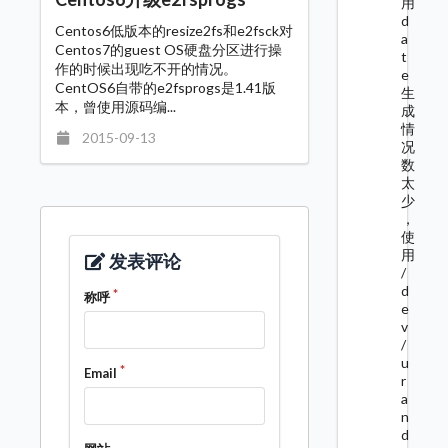
用
d
Centos6低版本的resize2fs和e2fsck对
a
Centos7的guest OS硬盘分区进行操
t
作的时候出现吃不开的情况。
e
CentOS6自带的e2fsprogs是1.41版
生
本，曾使用源码编...
成
情
2015-09-13
况
数
太
少
，
使
用
发表评论
/
d
称呼
e
v
/
u
Email
r
a
n
d