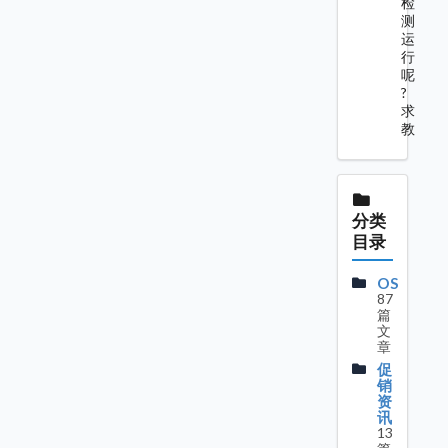
检
测
运
行
呢
?
求
教
分类
目录
OS
87
篇
文
章
促
销
资
讯
13