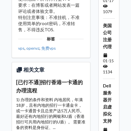
01-17
要求：在博客或者网站发表一篇
评论或者体验文章。
1079
特别注意事项：不准挂机，不准
使用简单的root密码，不准转
美国
售，不得违反TOS.
公司
标签
注册
代理
vps
,
openvz
,
免费vps
01-15
相关文章
1134
[已行不通]招行香港一卡通的
Dell
办理流程
服务
器开
1) 办理的条件和资料 内地居民，年满
18岁，且有内地的招行一卡通金卡，
启虚
或一卡通普卡且总资产达5万人民币。
拟化
最好还有内地招行的网银和U盾（香港
支持
招行可共用内地招行的U盾）。 需要准
备的资料是身份证、...