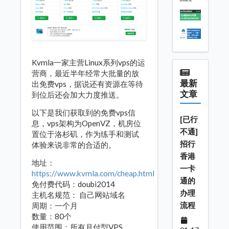
Kvmla一家主营Linux系列vps的运
营商，最近半年经常大批量的放
最新
出免费vps，据说还有资源在等待
文章
到位后还会加大力度推送。
以下是我们获取到的免费vps信
[已行
息，vps架构为OpenVZ，机房位
不通]
置位于洛杉矶，作为练手和测试
招行
体验来说非常的合适的。
香港
地址：
一卡
https://www.kvmla.com/cheap.html
通的
免付费代码：doubi2014
办理
主机名规范： 自己网站域名
流程
周期：一个月
数量：80个
使用范围：所有月付型VPS