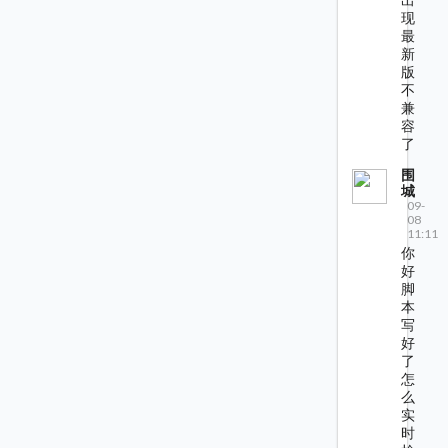
现
最
新
版
不
兼
容
了
围
城
09-
08
11:11
你
好
脚
本
写
好
了
怎
么
实
时