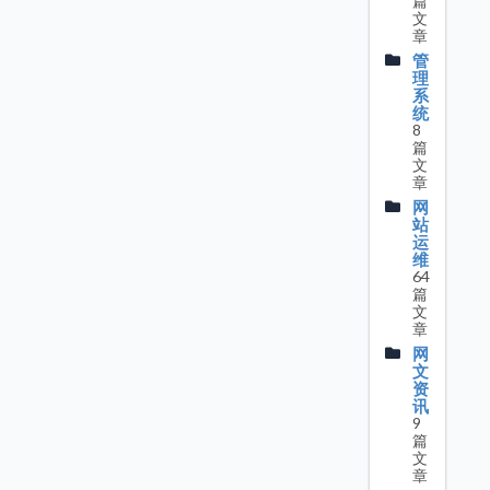
篇
文
章
管
理
系
统
8
篇
文
章
网
站
运
维
64
篇
文
章
网
文
资
讯
9
篇
文
章