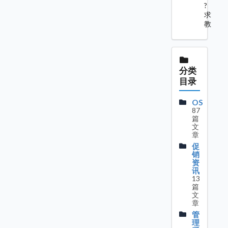
?
求
教
分类
目录
OS
87
篇
文
章
促
销
资
讯
13
篇
文
章
管
理