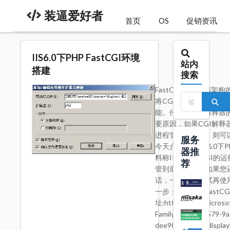
装逼爱好者
首页
OS
促销资讯
IIS6.0下PHP FastCGI环境
站内
搭建
搜索
FastCGI是可伸缩架
将CGI解释器进程保
能。传统的CGI解释器
要原因，如果CGI解释器
进程管理器调度，则可
服务
今天介绍一下IIS6.0下P
器推
料称IIS下FastCGI
荐
管到底怎么样，如果您还
话，一定要先测试再使
一步：下载安装FastCGI E
址:http://www.microsof
FamilyID=2d481579-9a
dee9097f9dc5&displ