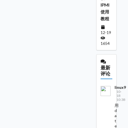
IPMI
使用
教程
12-19
1654
最新
评论
linux9
10-
18
10:38
用
d
a
t
e