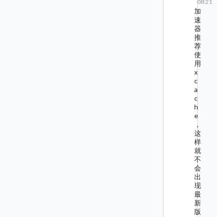
08:21
加
速
器
推
荐
使
用
x
c
a
c
h
e
，
这
样
就
不
会
出
现
最
新
版