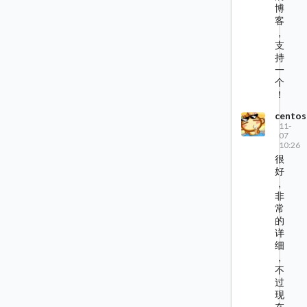
博
客
，
支
持
一
个
！
centos
11-
07
10:26
很
好
，
非
常
的
详
细
，
不
过
现
在