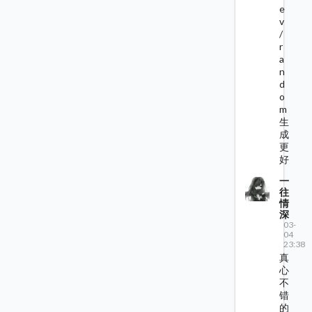
e
v
/
r
a
n
d
o
m
生
成
更
好
一
往
情
深
03-
04
23:38
真
心
不
错
的