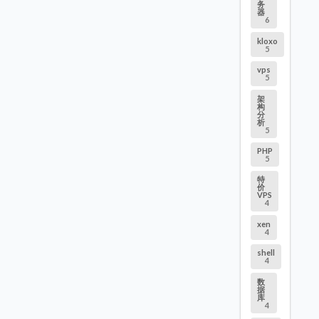
务
器
6
kloxo
5
vps
5
架
构
分
析
5
PHP
5
特
价
VPS
4
xen
4
shell
4
数
据
库
4