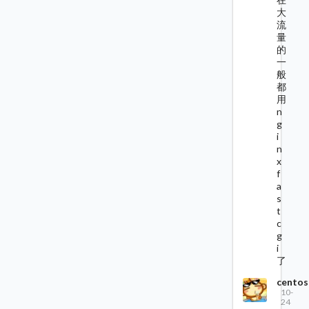
大
流
量
的
一
般
都
用
n
g
i
n
x
f
a
s
t
c
g
i
了
centos
10-
24