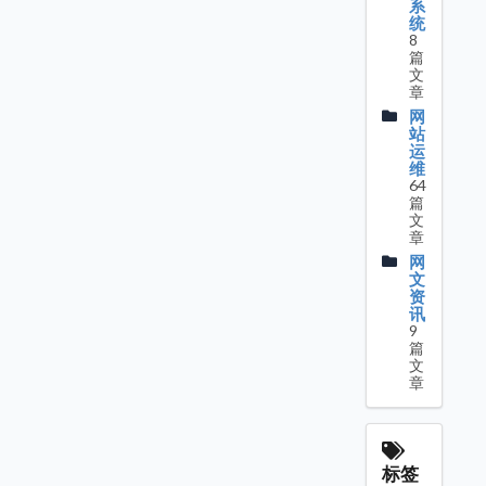
系
统
8
篇
文
章
网
站
运
维
64
篇
文
章
网
文
资
讯
9
篇
文
章
标签