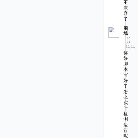
不
兼
容
了
围
城
09-
08
11:11
你
好
脚
本
写
好
了
怎
么
实
时
检
测
运
行
呢