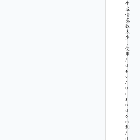
生
成
情
况
数
太
少
，
使
用
/
d
e
v
/
u
r
a
n
d
o
m
和
/
d