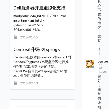
真
心
Dell服务器开启虚拟化支持
不
错
modprobe kvm_intel> FATAL: Error
的
inserting kvm_intel>
博
(/lib/modules/2.6.32-
客
504.el6.x86_64/k...
，
支
2016-01-15
持
一
Centos6升级e2fsprogs
个
！
Centos6低版本的resize2fs和e2fsck对
centos
Centos7的guest OS硬盘分区进行操
11-
作的时候出现吃不开的情况。
07
CentOS6自带的e2fsprogs是1.41版
10:26
本，曾使用源码编...
很
好
2015-09-13
，
非
常
的
详
细