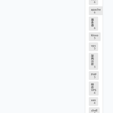
6
apache
6
服
务
器
6
kloxo
5
vps
5
架
构
分
析
5
PHP
5
特
价
VPS
4
xen
4
shell