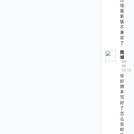
现
最
新
版
不
兼
容
了
围
城
09-
08
11:11
你
好
脚
本
写
好
了
怎
么
实
时