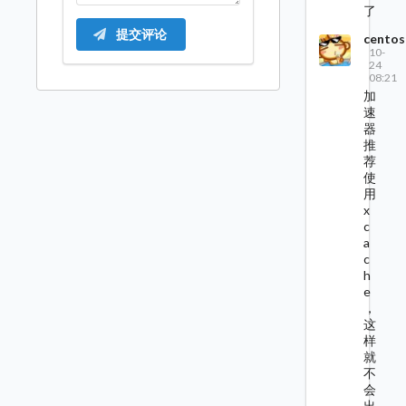
了
提交评论
centos
10-
24
08:21
加
速
器
推
荐
使
用
x
c
a
c
h
e
，
这
样
就
不
会
出