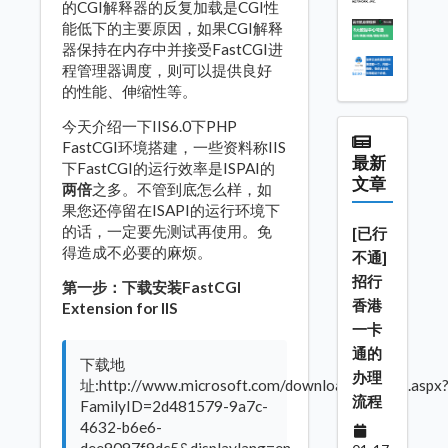
的CGI解释器的反复加载是CGI性
能低下的主要原因，如果CGI解释
器保持在内存中并接受FastCGI进
程管理器调度，则可以提供良好
的性能、伸缩性等。
今天介绍一下IIS6.0下PHP
FastCGI环境搭建，一些资料称IIS
最新
下FastCGI的运行效率是ISPAI的
文章
两倍
之多。不管到底怎么样，如
果您还停留在ISAPI的运行环境下
的话，一定要先测试再使用。免
[已行
得造成不必要的麻烦。
不通]
招行
第一步：下载安装FastCGI
香港
Extension for IIS
一卡
通的
下载地
办理
址:http://www.microsoft.com/downloads/details.aspx
流程
FamilyID=2d481579-9a7c-
4632-b6e6-