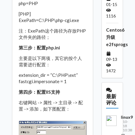
php=PHP
01-15
[PHP]
1116
ExePath=C:\PHP\php-cgi.exe
Centos6
注：ExePath这个路径为存放PHP
文件夹的路径；
升级
e2fsprogs
第三步：配置php.ini
主要是以下两项，其它的按个人
09-13
需要进行配置：
1472
extension_dir = “C:\PHP\ext”
fastcgi.impersonate = 1
第四步：配置IIS支持
最新
评论
右键网站 -> 属性 -> 主目录 -> 配
置 -> 添加，如下图配置：
linux9
10-
18
10:38