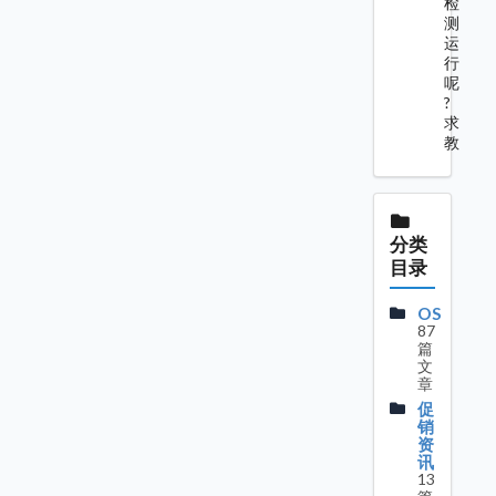
检
测
运
行
呢
?
求
教
分类
目录
OS
87
篇
文
章
促
销
资
讯
13