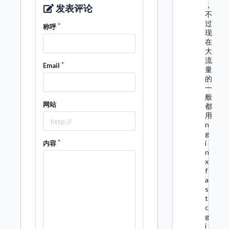
，
发表评论
不
过
称呼
现
在
大
流
Email
量
的
一
般
网站
都
用
n
g
i
内容
n
x
f
a
s
t
c
g
i