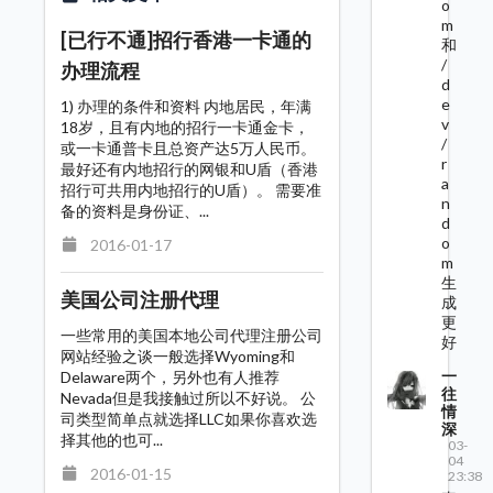
o
m
[已行不通]招行香港一卡通的
和
/
办理流程
d
e
1) 办理的条件和资料 内地居民，年满
v
18岁，且有内地的招行一卡通金卡，
/
或一卡通普卡且总资产达5万人民币。
r
最好还有内地招行的网银和U盾（香港
a
招行可共用内地招行的U盾）。 需要准
n
备的资料是身份证、...
d
o
2016-01-17
m
生
美国公司注册代理
成
更
一些常用的美国本地公司代理注册公司
好
网站经验之谈一般选择Wyoming和
一
Delaware两个，另外也有人推荐
往
Nevada但是我接触过所以不好说。 公
情
司类型简单点就选择LLC如果你喜欢选
深
择其他的也可...
03-
04
2016-01-15
23:38