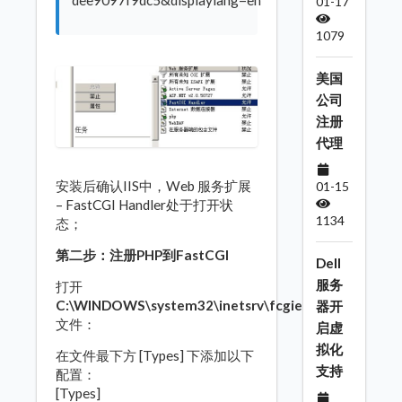
dee9097f9dc5&displaylang=en
01-17
1079
美国
公司
注册
代理
安装后确认IIS中，Web 服务扩展
01-15
– FastCGI Handler处于打开状
1134
态；
第二步：注册PHP到FastCGI
Dell
服务
打开
C:\WINDOWS\system32\inetsrv\fcgiext.ini
器开
文件：
启虚
拟化
在文件最下方 [Types] 下添加以下
支持
配置：
[Types]