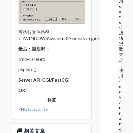
用
d
a
t
e
生
可执行文件路径：
成
情
C:\WINDOWS\system32\inetsrv\fcgiext.dll
况
最后：重启IIS；
数
太
cmd–iisreset;
少
，
phpinfo();
使
用
Server API CGI/FastCGI
/
d
OK!
e
v
标签
/
u
PHP
,
factcgi
,
IIS
r
a
n
d
相关文章