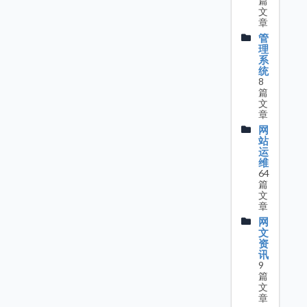
篇
文
章
管
理
系
统
8
篇
文
章
网
站
运
维
64
篇
文
章
网
文
资
讯
9
篇
文
章