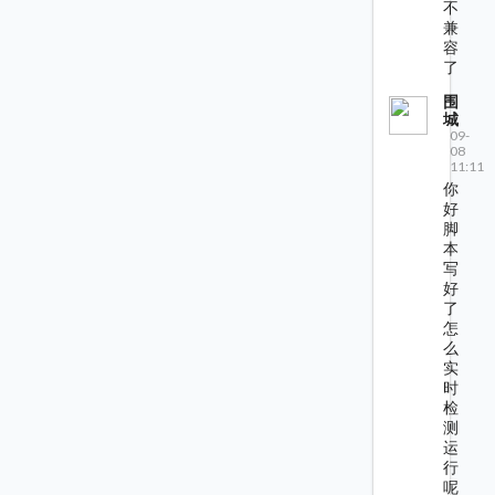
不
兼
容
了
围
城
09-
08
11:11
你
好
脚
本
写
好
了
怎
么
实
时
检
测
运
行
呢