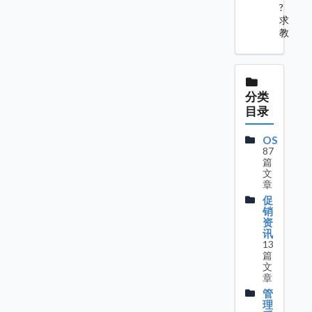
?
求
教
分类
目录
OS
87
篇
文
章
促
销
资
讯
13
篇
文
章
管
理