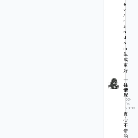
e
v
/
r
a
n
d
o
m
生
成
更
好
一
往
情
深
03-
04
23:38
真
心
不
错
的