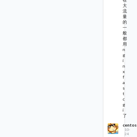
大
流
量
的
一
般
都
用
n
g
i
n
x
f
a
s
t
c
g
i
了
centos
10-
24