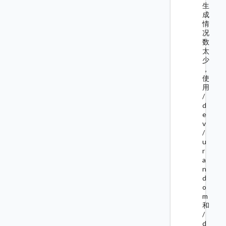
生
成
情
况
数
太
少
，
使
用
/
d
e
v
/
u
r
a
n
d
o
m
和
/
d