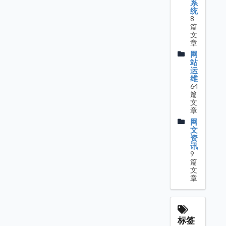
系
统
8
篇
文
章
网
站
运
维
64
篇
文
章
网
文
资
讯
9
篇
文
章
标签