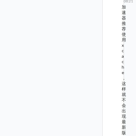
08:21
加
速
器
推
荐
使
用
x
c
a
c
h
e
，
这
样
就
不
会
出
现
最
新
版