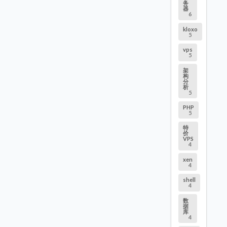
务
器
6
kloxo
5
vps
5
架
构
分
析
5
PHP
5
特
价
VPS
4
xen
4
shell
4
数
据
库
4