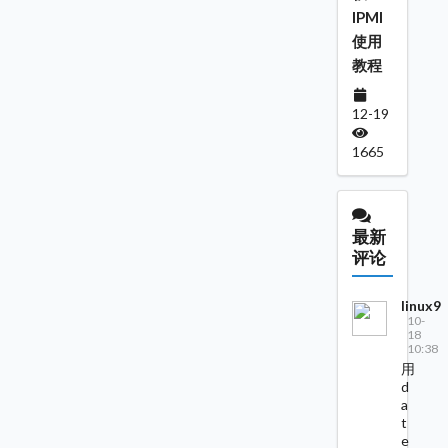
IPMI
使用
教程
12-19
1665
最新
评论
linux9
10-
18
10:38
用
d
a
t
e