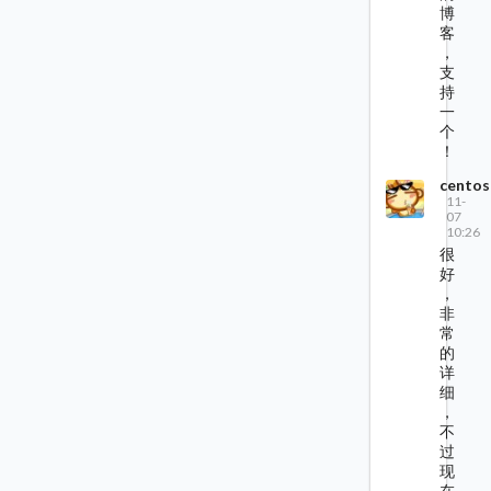
博
客
，
支
持
一
个
！
centos
11-
07
10:26
很
好
，
非
常
的
详
细
，
不
过
现
在