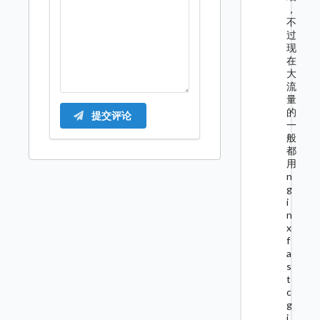
，
不
过
现
在
大
流
量
的
提交评论
一
般
都
用
n
g
i
n
x
f
a
s
t
c
g
i