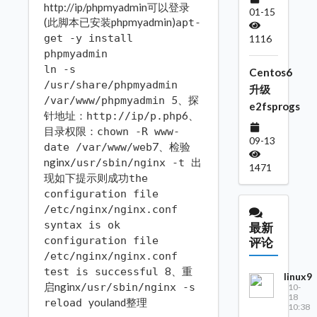
http://ip/phpmyadmin可以登录
01-15
(此脚本已安装phpmyadmin)
apt-
get -y install
1116
phpmyadmin
ln -s
Centos6
/usr/share/phpmyadmin
升级
5、探
/var/www/phpmyadmin
e2fsprogs
针地址：
6、
http://ip/p.php
目录权限：
chown -R www-
09-13
7、检验
date /var/www/web
nginx
出
/usr/sbin/nginx -t
1471
现如下提示则成功
the
configuration file
/etc/nginx/nginx.conf
syntax is ok
最新
configuration file
评论
/etc/nginx/nginx.conf
8、重
test is successful
linux9
启nginx
/usr/sbin/nginx -s
10-
18
youland整理
reload
10:38