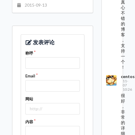
真
2015-09-13
心
不
错
的
博
客
，
发表评论
支
持
称呼
一
个
！
Email
centos
11-
07
10:26
很
网站
好
，
非
常
内容
的
详
细