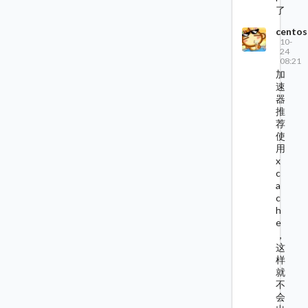
了
centos
10-
24
08:21
加
速
器
推
荐
使
用
x
c
a
c
h
e
，
这
样
就
不
会