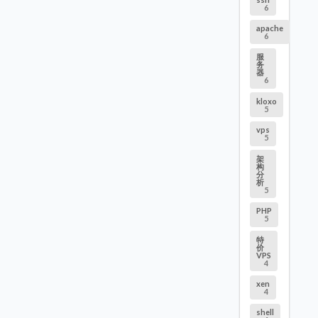
6
apache
6
服
务
器
6
kloxo
5
vps
5
架
构
分
析
5
PHP
5
特
价
VPS
4
xen
4
shell