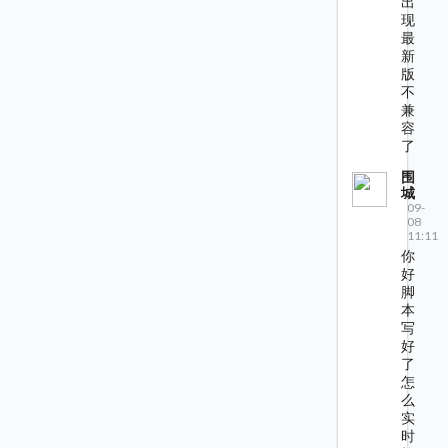
出
现
最
新
版
不
兼
容
了
围
城
09-
08
11:11
你
好
脚
本
写
好
了
怎
么
实
时