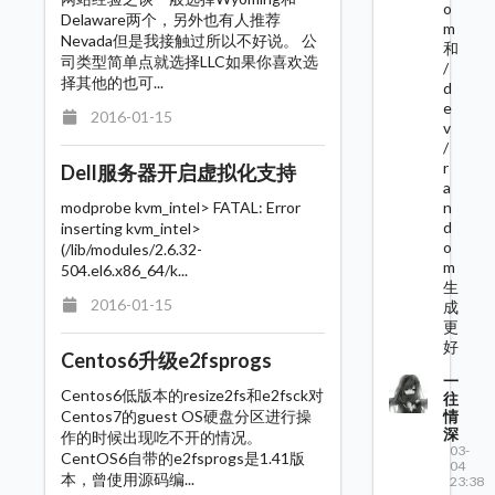
o
Delaware两个，另外也有人推荐
m
Nevada但是我接触过所以不好说。 公
和
司类型简单点就选择LLC如果你喜欢选
/
择其他的也可...
d
e
2016-01-15
v
/
r
Dell服务器开启虚拟化支持
a
n
modprobe kvm_intel> FATAL: Error
d
inserting kvm_intel>
o
(/lib/modules/2.6.32-
m
504.el6.x86_64/k...
生
2016-01-15
成
更
好
Centos6升级e2fsprogs
一
Centos6低版本的resize2fs和e2fsck对
往
情
Centos7的guest OS硬盘分区进行操
深
作的时候出现吃不开的情况。
03-
CentOS6自带的e2fsprogs是1.41版
04
本，曾使用源码编...
23:38