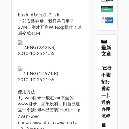
bash dlnmp1.3.sh
全部安装好后，我只是只用了
37M，刚才开启WINscp操作了以
后变成41M
2.PNG (2.42 KB)
最新
2010-10-25 21:55
文章
[已行
1.PNG (12.57 KB)
不通]
2010-10-25 21:55
招行
香港
使用方法
一卡
1、web目录一般在var下面的
通的
www目录。如果没有，则自已建
办理
立一个(此脚本已安装)
mkdir -p
流程
/var/www
chown www-data:www-data
-R /var/www