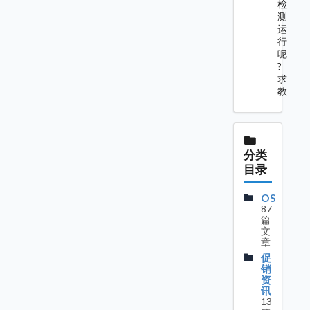
检
测
运
行
呢
?
求
教
分类
目录
OS
87
篇
文
章
促
销
资
讯
13