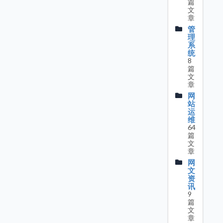
篇
文
章
管
理
系
统
8
篇
文
章
网
站
运
维
64
篇
文
章
网
文
资
讯
9
篇
文
章