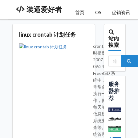
装逼爱好者
首页
OS
促销资讯
linux crontab 计划任务
站内
搜索
crontab 定
时指定工作
2007-11-02
09:24在
FreeBSD 系
统中，系统
服务
常常会定时
器推
执行一行工
荐
作，例如，
每天的系统
信息统计、
系统安全检
查等。而系
统管理者及