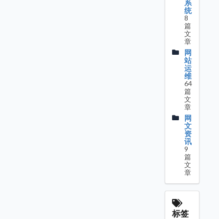
系
统
8
篇
文
章
网
站
运
维
64
篇
文
章
网
文
资
讯
9
篇
文
章
标签