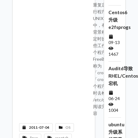
重复定时执
行程序在
Centos6
UNIX 系统
升级
中，有一个
e2fsprogs
背景程序会
定时执行一
09-13
些工作，这
个程序在
1467
FreeBSD 中
称为
Auditd导致
「cron」。
RHEL/Centos
「cron」这
宕机
个程序会定
时去检查
06-24
/etc/c ---->>
阅读完整内
1004
容
ubuntu
2011-07-04
OS
升级系
linux
crontab