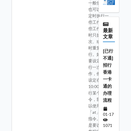
一般使用者
也可以设定
定时执行一
些工作，这
些工作可以
最新
时只执行一
文章
次、或是定
时重复执
[已行
行。如果是
不通]
要设定只执
招行
行一次的工
香港
作，例如，
一卡
设定在今天
通的
10:00 时执
办理
行某个指
令，我们可
流程
以使用
「at」这个
01-17
指令。如果
是要设定重
1071