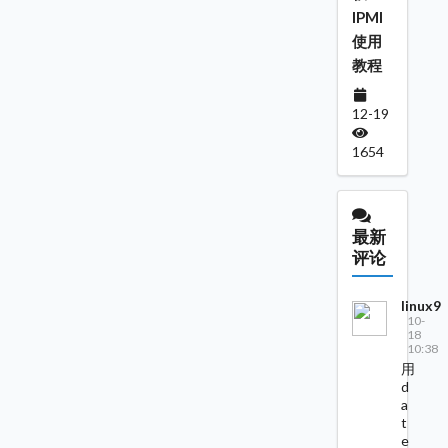
IPMI
使用
教程
12-19
1654
最新
评论
linux9
10-
18
10:38
用
d
a
t
e