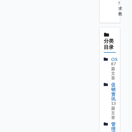
?
求
教
分类
目录
OS
87
篇
文
章
促
销
资
讯
13
篇
文
章
管
理