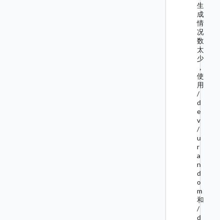
生
成
情
况
数
太
少
，
使
用
/
d
e
v
/
u
r
a
n
d
o
m
和
/
d