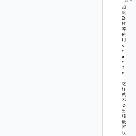
08:21
加
速
器
推
荐
使
用
x
c
a
c
h
e
，
这
样
就
不
会
出
现
最
新
版