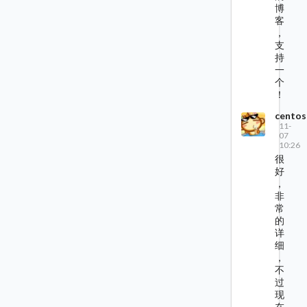
博
客
，
支
持
一
个
！
centos
11-
07
10:26
很
好
，
非
常
的
详
细
，
不
过
现
在