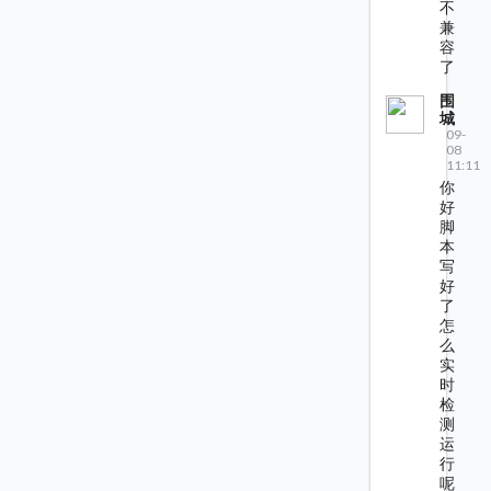
不
兼
容
了
围
城
09-
08
11:11
你
好
脚
本
写
好
了
怎
么
实
时
检
测
运
行
呢