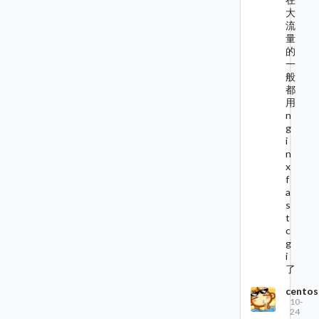
大
流
量
的
一
般
都
用
n
g
i
n
x
f
a
s
t
c
g
i
了
centos
10-
24