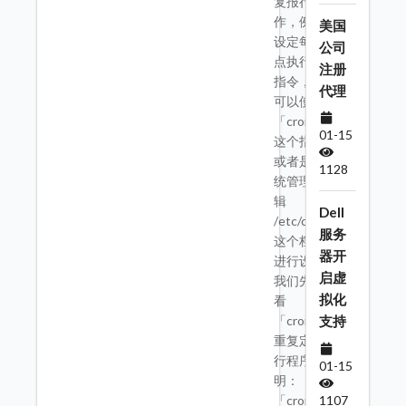
复报行的工
作，例如，
美国
设定每天 12
公司
点执行某个
注册
指令，我们
代理
可以使用
「crontab」
01-15
这个指令，
或者是由系
1128
统管理者编
辑
Dell
/etc/crontab
服务
这个档案来
器开
进行设定。
启虚
我们先来看
拟化
看
「crontab」
支持
重复定时执
行程序的说
01-15
明：
1107
「crontab」