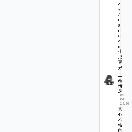
e
v
/
r
a
n
d
o
m
生
成
更
好
一
往
情
深
03-
04
23:38
真
心
不
错
的