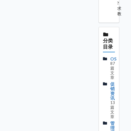
?
求
教
分类
目录
OS
87
篇
文
章
促
销
资
讯
13
篇
文
章
管
理