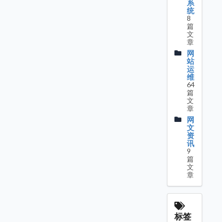
系
统
8
篇
文
章
网
站
运
维
64
篇
文
章
网
文
资
讯
9
篇
文
章
标签