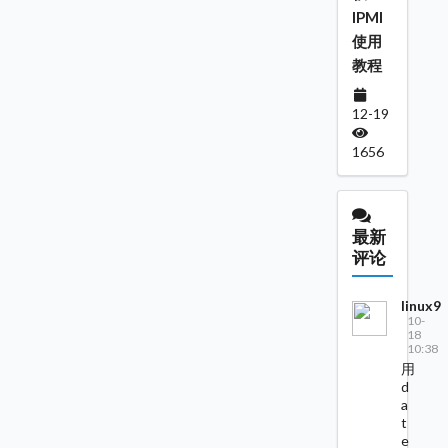
IPMI
使用
教程
12-19
1656
最新
评论
linux9
10-
18
10:38
用
d
a
t
e