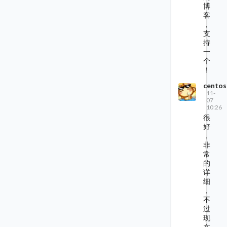
博
客
，
支
持
一
个
！
centos
11-
07
10:26
很
好
，
非
常
的
详
细
，
不
过
现
在