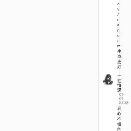
e
v
/
r
a
n
d
o
m
生
成
更
好
一
往
情
深
03-
04
23:38
真
心
不
错
的