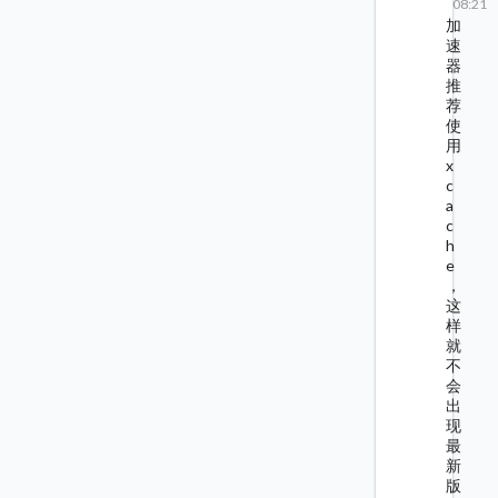
08:21
加
速
器
推
荐
使
用
x
c
a
c
h
e
，
这
样
就
不
会
出
现
最
新
版