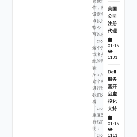
复报行的工
作，例如，
美国
设定每天 12
公司
点执行某个
注册
指令，我们
代理
可以使用
「crontab」
01-15
这个指令，
或者是由系
1131
统管理者编
辑
Dell
/etc/crontab
服务
这个档案来
器开
进行设定。
启虚
我们先来看
拟化
看
「crontab」
支持
重复定时执
行程序的说
01-15
明：
1111
「crontab」