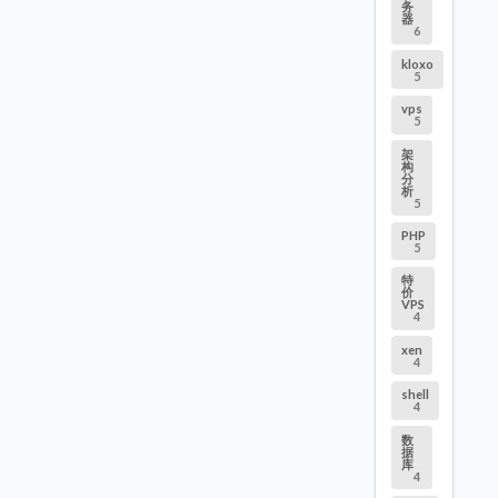
务
器
6
kloxo
5
vps
5
架
构
分
析
5
PHP
5
特
价
VPS
4
xen
4
shell
4
数
据
库
4