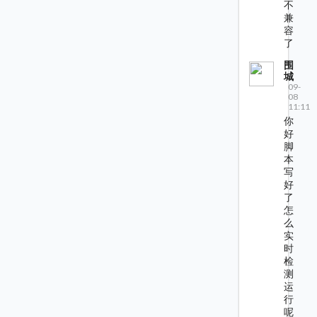
不
兼
容
了
围
城
09-
08
11:11
你
好
脚
本
写
好
了
怎
么
实
时
检
测
运
行
呢