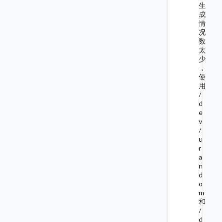
生
成
情
况
数
太
少
，
使
用
/
d
e
v
/
u
r
a
n
d
o
m
和
/
d