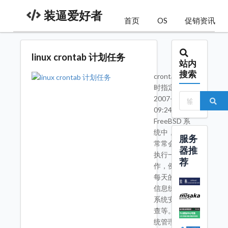
装逼爱好者
首页
OS
促销资讯
linux crontab 计划任务
站内
搜索
crontab 定
时指定工作
2007-11-02
09:24在
FreeBSD 系
统中，系统
服务
常常会定时
器推
执行一行工
荐
作，例如，
每天的系统
信息统计、
系统安全检
查等。而系
统管理者及