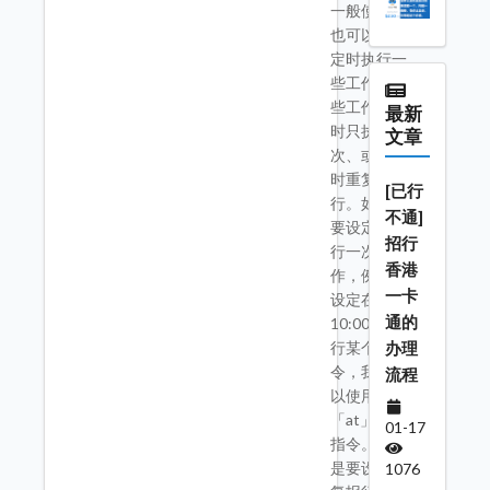
一般使用者
也可以设定
定时执行一
些工作，这
些工作可以
最新
时只执行一
文章
次、或是定
时重复执
[已行
行。如果是
不通]
要设定只执
招行
行一次的工
香港
作，例如，
一卡
设定在今天
通的
10:00 时执
办理
行某个指
令，我们可
流程
以使用
「at」这个
01-17
指令。如果
是要设定重
1076