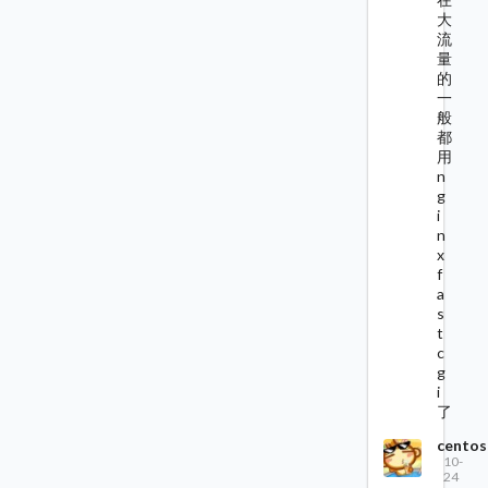
大
流
量
的
一
般
都
用
n
g
i
n
x
f
a
s
t
c
g
i
了
centos
10-
24