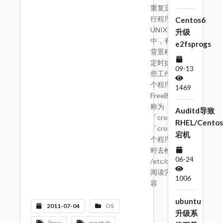
重复定时执
行程序在
Centos6
UNIX 系统
升级
中，有一个
e2fsprogs
背景程序会
定时执行一
09-13
些工作，这
个程序在
1469
FreeBSD 中
称为
Auditd导致
「cron」。
RHEL/Centos
「cron」这
宕机
个程序会定
时去检查
06-24
/etc/c ---->>
阅读完整内
1006
容
ubuntu
2011-07-04
OS
升级系
linux
crontab