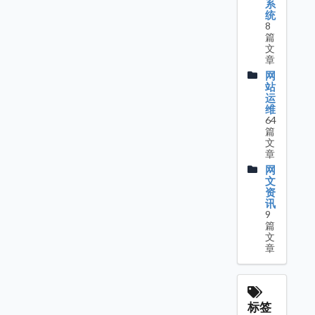
系
统
8
篇
文
章
网
站
运
维
64
篇
文
章
网
文
资
讯
9
篇
文
章
标签