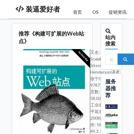
装逼爱好者
首页
OS
促销资讯
推荐《构建可扩展的Web站
站内
点》
搜索
又名: Build
Scalable Web
Sites作者: Cal
Henderson译者:
徐宁ISBN:
服务
9787121060793
器推
页数: 330定价:
荐
58.0出版社: 电子
工业出版社装帧:
平装出版年:
2008简介 市场
价: 58.0 卓越价:
49.3 到卓越购买