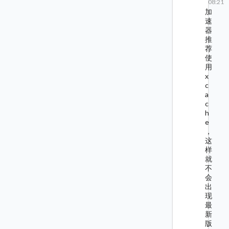
08:21
加
速
器
推
荐
使
用
x
c
a
c
h
e
，
这
样
就
不
会
出
现
最
新
版