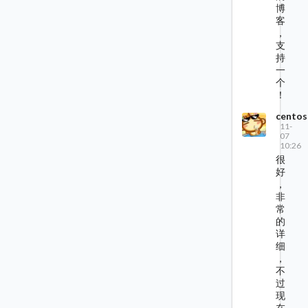
博
客
，
支
持
一
个
！
centos
11-
07
10:26
很
好
，
非
常
的
详
细
，
不
过
现
在