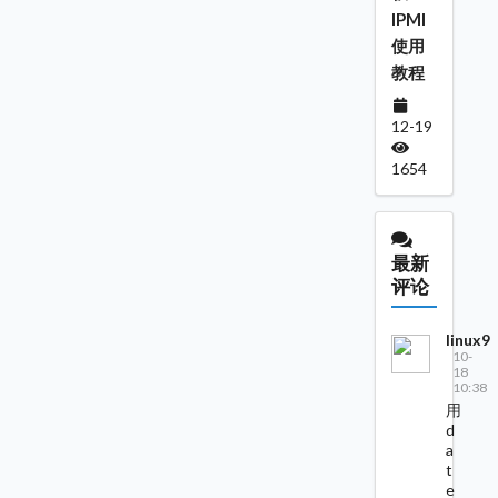
IPMI
使用
教程
12-19
1654
最新
评论
linux9
10-
18
10:38
用
d
a
t
e