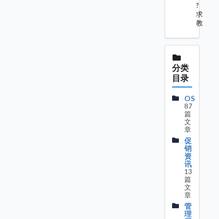
?
求
教
分类
目录
OS
87
篇
文
章
促
销
资
讯
13
篇
文
章
管
理