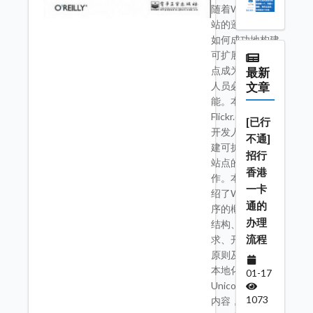
随着Web 2.0网
站的蓬勃发展，
如何成功地构建
可扩展的Web站
点成为网站开发
最新
人员必备的技
文章
能。本书是
Flickr.com的主力
[已行
开发人员讲解构
不通]
建可扩展的Web
招行
站点的经典之
香港
作。本书主要介
一卡
绍了Web应用程
通的
序的概念、体系
办理
结构、硬件需
流程
求、开发环境的
原则及国际化、
本地化和
01-17
Unicode等基本
1073
内容，并为解决