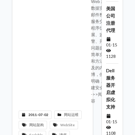
Web 应用程序的
数据安全、电子
美国
邮件整合、远程
公司
服务交互、应用
注册
程序优化、扩
代理
展、监测和预
警、开放API等
01-15
问题提供了很多
简单实用的技巧
1128
和方法。本书涉
及的内容十分广
Dell
博，但核心相当
服务
明确，即如何构
器开
建安全的、用 ---
启虚
->>阅读完整内
拟化
容
支持
2011-07-02
网站运维
01-15
网站架构
WebSite
1108
Scalable
读书