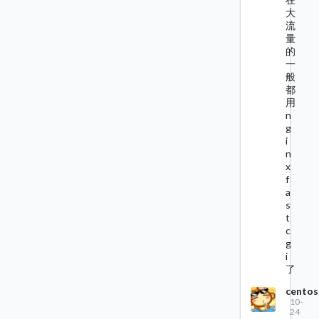
大
流
量
的
一
般
都
用
n
g
i
n
x
f
a
s
t
c
g
i
了
centos
10-
24