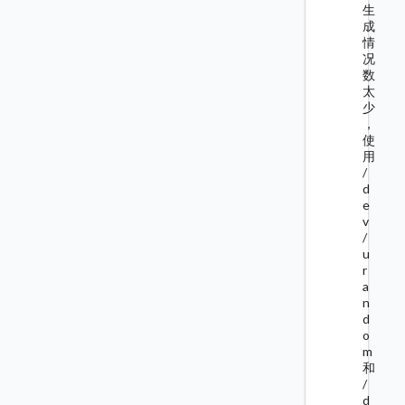
生
成
情
况
数
太
少
，
使
用
/
d
e
v
/
u
r
a
n
d
o
m
和
/
d