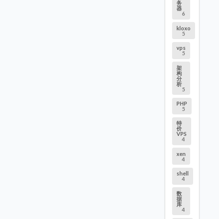
务
器
6
kloxo
5
vps
5
架
构
分
析
5
PHP
5
特
价
VPS
4
xen
4
shell
4
数
据
库
4