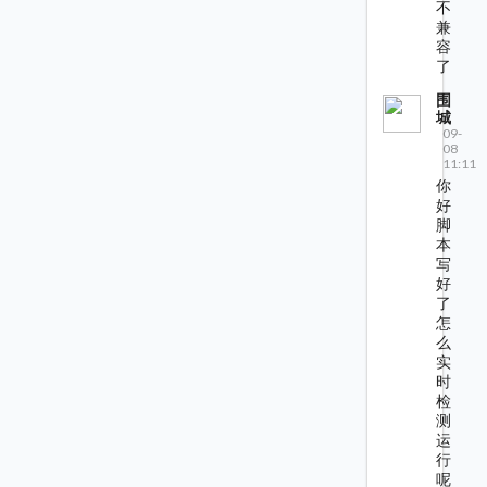
不
兼
容
了
围
城
09-
08
11:11
你
好
脚
本
写
好
了
怎
么
实
时
检
测
运
行
呢