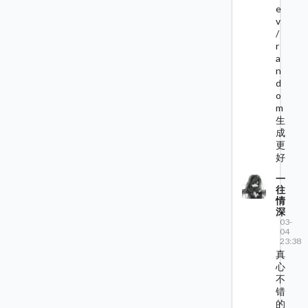
e
v
/
r
a
n
d
o
m
生
成
更
好
一
往
情
深
03-
04
23:38
真
心
不
错
的