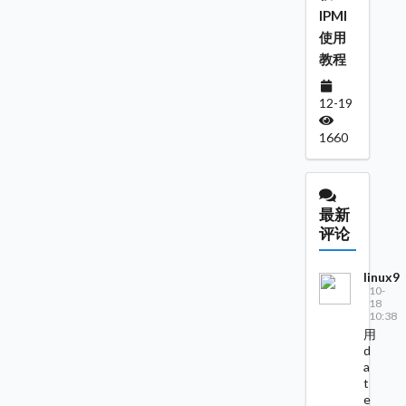
IPMI
使用
教程
12-19
1660
最新
评论
linux9
10-
18
10:38
用
d
a
t
e