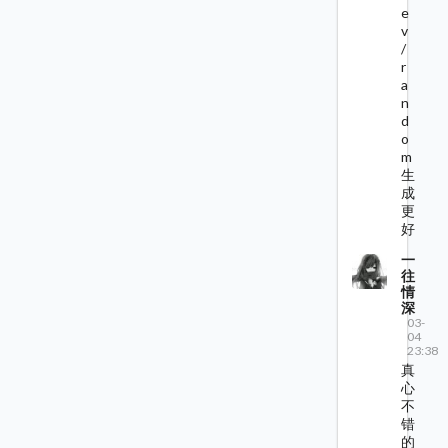
e
v
/
r
a
n
d
o
m
生
成
更
好
一
往
情
深
03-
04
23:38
真
心
不
错
的