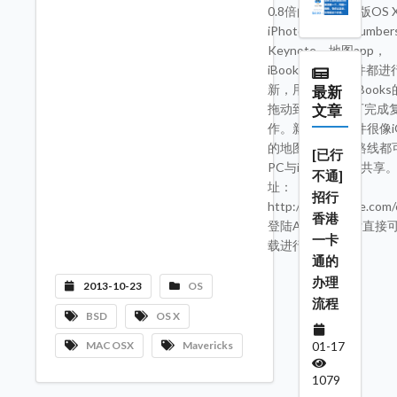
0.8倍的速度。新版OS 
iPhoto, Pages, Number
Keynote，地图app，
iBookstore等套件都
新，用户可以将iBook
最新
拖动到Pages便可完成
文章
作。新版地图软件很像i
的地图，地图和路线都
[已行
PC与iPhone之间共享
不通]
址：
招行
http://www.apple.com/
香港
登陆APP store后直接
一卡
载进行升级。
通的
办理
2013-10-23
OS
流程
BSD
OS X
01-17
MAC OSX
Mavericks
1079