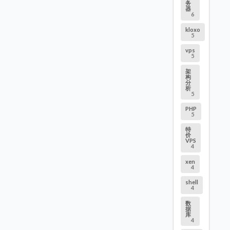
务
器
6
kloxo
5
vps
5
架
构
分
析
5
PHP
5
特
价
VPS
4
xen
4
shell
4
数
据
库
4