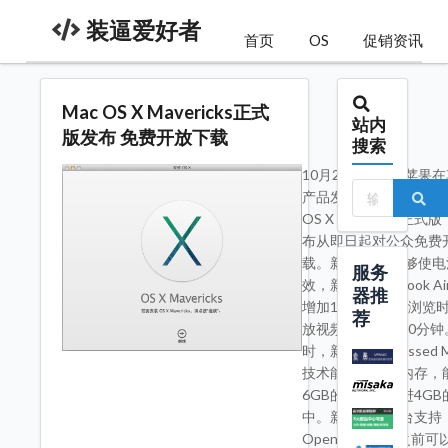
装逼爱好者
首页
OS
促销资讯
Mac OS X Mavericks正式
站内
版发布 免费开放下载
搜索
10月23日消息，苹果
产品发布会上正式发布了
OS X Mavericks正式
布从即日起对公众免费
载。新版OS X能够使
服务
效，新款的MacBook A
器推
增加1小时的网页浏览
荐
放视频时间提升90分钟
时，新的Compressed M
技术能有效调用内存，
6GB的数据压缩进4GB
中。新的显示平台支持
OpenCL，相比之前可