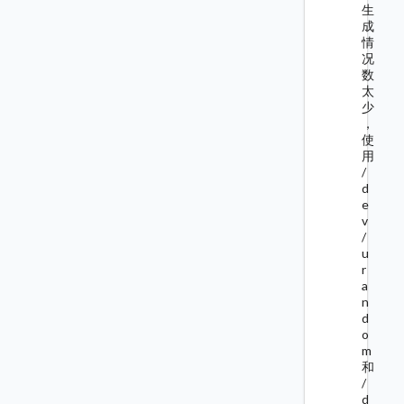
生
成
情
况
数
太
少
，
使
用
/
d
e
v
/
u
r
a
n
d
o
m
和
/
d