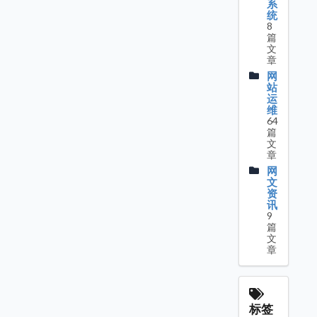
系
统
8
篇
文
章
网
站
运
维
64
篇
文
章
网
文
资
讯
9
篇
文
章
标签