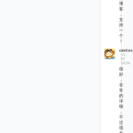
博
客
，
支
持
一
个
！
centos
11-
07
10:26
很
好
，
非
常
的
详
细
，
不
过
现
在