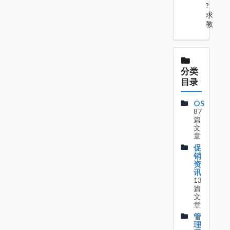
?
求
教
分类
目录
OS
87
篇
文
章
促
销
资
讯
13
篇
文
章
管
理