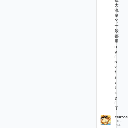
大
流
量
的
一
般
都
用
n
g
i
n
x
f
a
s
t
c
g
i
了
centos
10-
24