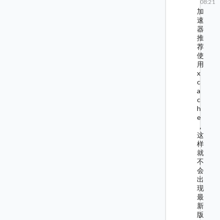
08:21
加
速
器
推
荐
使
用
x
c
a
c
h
e
，
这
样
就
不
会
出
现
最
新
版