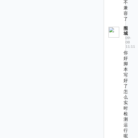
不
兼
容
了
围
城
09-
08
11:11
你
好
脚
本
写
好
了
怎
么
实
时
检
测
运
行
呢