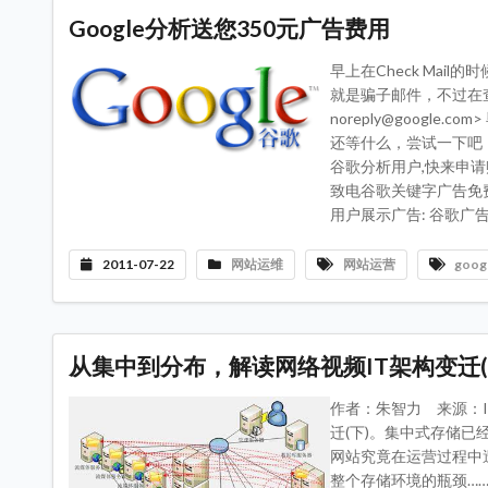
Google分析送您350元广告费用
早上在Check Ma
就是骗子邮件，不过在查看邮
noreply@google
还等什么，尝试一下吧
谷歌分析用户,快来申请赠送
致电谷歌关键字广告免费销售
用户展示广告: 谷歌广告
2011-07-22
网站运维
网站运营
goog
从集中到分布，解读网络视频IT架构变迁(
作者：朱智力 来源：I
迁(下)。集中式存储
网站究竟在运营过程中
整个存储环境的瓶颈……