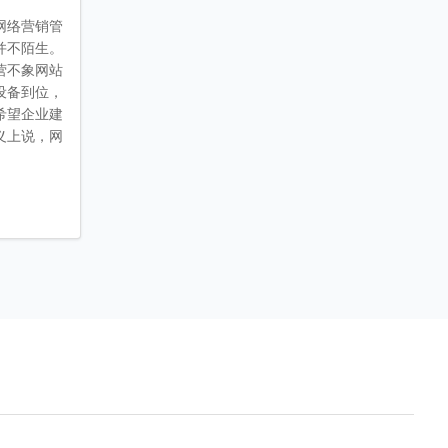
网络营销管
并不陌生。
营不象网站
设备到位，
希望企业建
义上说，网