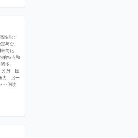
、高性能：
稳定与否、
到最简化：
构的特点和
处诸多。
另 外，图
压力，另一
->>阅读