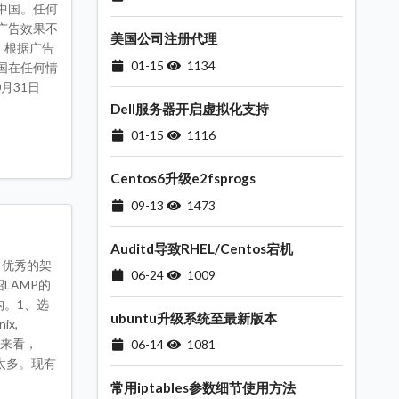
中国。任何
广告效果不
美国公司注册代理
。根据广告
01-15
1134
国在任何情
月31日
Dell服务器开启虚拟化支持
01-15
1116
Centos6升级e2fsprogs
09-13
1473
Auditd导致RHEL/Centos宕机
非常优秀的架
06-24
1009
LAMP的
构。1、选
ubuntu升级系统至最新版本
x,
情况来看，
06-14
1081
版太多。现有
常用iptables参数细节使用方法