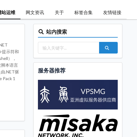
网站运维
网文资讯
关于
标签合集
友情链接
站内搜索
NET
命令提示符和
hell），
内建脚本语言
服务器推荐
由.NET驱
Pack 1