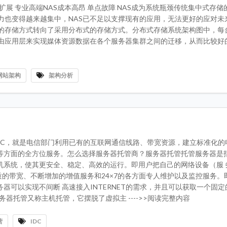
扩展 专业高端NAS成本高昂 单点故障 NAS成为系统瓶颈传统集中式存储
力也变得越来越集中，NAS已不足以支撑现有的应用，无法更好的应对未
的存储方式转向了采用分布式的存储方式。分布式存储系统架构图中，每
应用层来实现媒体资源数据在各个服务器集群之间的迁移，从而比较好的解 -
网站架构
架构分析
er）简称IDC，就是电信部门利用已有的互联网通信线路、带宽资源，建立标准化
等方面的全方位服务。怎么选择服务器托管商？服务器托管托管服务器是
机系统，使其更安全、稳定、高效的运行。即用户把自己的网络设备（服 
质的带宽、不断增加的增值服务和24×7的各方面专人维护以及监控服务。
可以实现不间断 高速接入INTERNET的需求，并且可以获取一个固定的
器托管又称主机托管，它摆脱了虚拟主 ---->>阅读完整内容
营
IDC