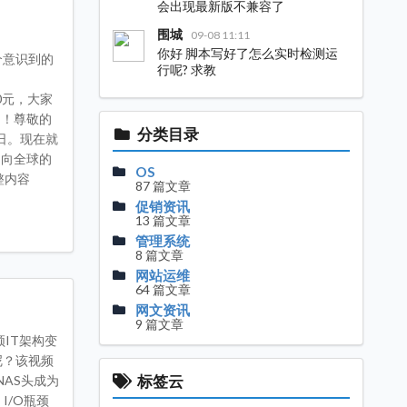
会出现最新版不兼容了
围城
09-08 11:11
你好 脚本写好了怎么实时检测运
个意识到的
行呢? 求教
50元，大家
户！尊敬的
分类目录
5日。现在就
# 向全球的
OS
整内容
87 篇文章
促销资讯
13 篇文章
管理系统
8 篇文章
网站运维
64 篇文章
网文资讯
9 篇文章
IT架构变
呢？该视频
标签云
AS头成为
I/O瓶颈