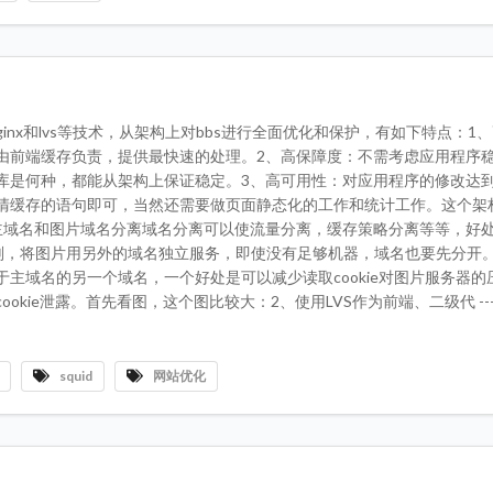
nginx和lvs等技术，从架构上对bbs进行全面优化和保护，有如下特点：1
由前端缓存负责，提供最快速的处理。2、高保障度：不需考虑应用程序
库是何种，都能从架构上保证稳定。3、高可用性：对应用程序的修改达
清缓存的语句即可，当然还需要做页面静态化的工作和统计工作。这个架
主域名和图片域名分离域名分离可以使流量分离，缓存策略分离等等，好
规划，将图片用另外的域名独立服务，即使没有足够机器，域名也要先分开。
主域名的另一个域名，一个好处是可以减少读取cookie对图片服务器的
okie泄露。首先看图，这个图比较大：2、使用LVS作为前端、二级代 ---
squid
网站优化