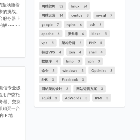
的瓶颈随着
网站架构
32
linux
24
来的挑战。
网站运营
14
centos
8
mysql
7
台服务器上
google
7
nginx
6
ssh
6
--->>
apache
6
服务器
6
kloxo
5
vps
5
架构分析
5
PHP
5
特价VPS
4
xen
4
shell
4
数据库
4
lamp
3
vpn
3
命令
3
windows
3
Optimize
3
SNS
3
Facebook
3
的电信专业级
网站架构设计
3
网站运营方案
3
指用户委托
squid
3
AdWords
3
IPMI
3
务器、交换
即购买一台
IP 地