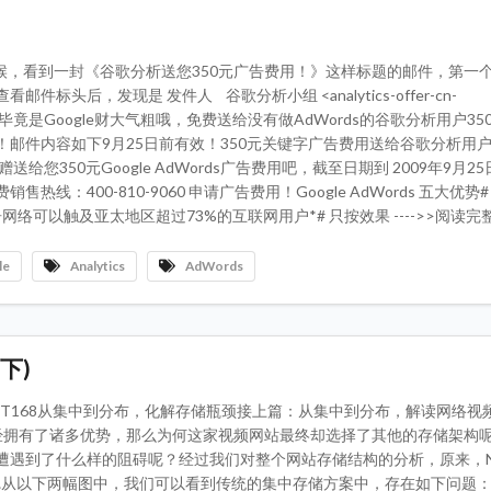
il的时候，看到一封《谷歌分析送您350元广告费用！》这样标题的邮件，第一
件标头后，发现是 发件人 谷歌分析小组 <analytics-offer-cn-
.com> 毕竟是Google财大气粗哦，免费送给没有做AdWords的谷歌分析用户3
！邮件内容如下9月25日前有效！350元关键字广告费用送给谷歌分析用
给您350元Google AdWords广告费用吧，截至日期到 2009年9月2
热线：400-810-9060 申请广告费用！Google AdWords 五大优势
网络可以触及亚太地区超过73%的互联网用户*# 只按效果 ---->>阅读完
le
Analytics
AdWords
下)
T168从集中到分布，化解存储瓶颈接上篇：从集中到分布，解读网络视频
已经拥有了诸多优势，那么为何这家视频网站最终却选择了其他的存储架构
遭遇到了什么样的阻碍呢？经过我们对整个网站存储结构的分析，原来，N
从以下两幅图中，我们可以看到传统的集中存储方案中，存在如下问题： 