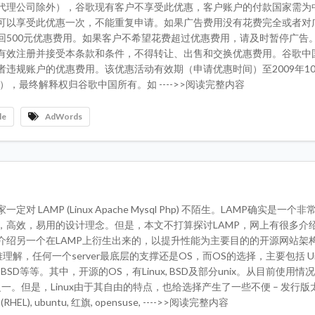
代理公司除外），谷歌现有客户不享受此优惠，客户账户的付款国家需为
可以享受此优惠一次，不能重复申请。如果广告费用没有花费完全或者对
回500元优惠费用。如果客户不希望花费超过优惠费用，请及时暂停广告
有效注册并接受本条款和条件，不得转让、出售和交换优惠费用。谷歌中
违规账户的优惠费用。该优惠活动有效期（申请优惠时间）至2009年10
），最终解释权归谷歌中国所有。如 ---->>阅读完整内容
le
AdWords
 LAMP (Linux Apache Mysql Php) 不陌生。LAMP确实是一个
，高效，易用的设计理念。但是，本文不打算探讨LAMP，网上有很多介绍
介绍另一个在LAMP上衍生出来的，以提升性能为主要目的的开源网站架
理解，任何一个server最底层的支撑还是OS，而OS的选择，主要包括 Uni
 Linux, BSD等等。其中，开源的OS，有Linux, BSD及部分unix。从目前使用
S之一。但是，Linux由于其自由的特点，也给选择产生了一些不便 – 发行
HEL), ubuntu, 红旗, opensuse, ---->>阅读完整内容