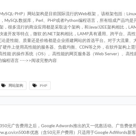
ache-MySQL-PHP）网站架构是目前国际流行的Web框架， 该框架包括：Lin
器，MySQL数据库，Perl、PHP或者Python编程语言，所有组成产品均
架，很多流行的商业应用都是采取这个架构，和Java/J2EE架构相比，LA
快速开发等特点，微软 的.NET架构相比，LAMP具有通用、跨平台、高
P无论是性能、质量还是价格都是企业搭建网站的首选平台。对于大流量、
了硬件上使用高性能的服务器、负载均衡、CDN等之外，在软件架构上需
性能 的操作系统（OS）、高性能的网页服务器（Web Server）、高
的编程语言 ---->>阅读完整内容
网站架构
PHP
您350元广告费用之后，Google Adwords推出的又一优惠活动。广告费
ww.g.cn/cn500本优惠（含50元开户费用）只适用于Google AdWords