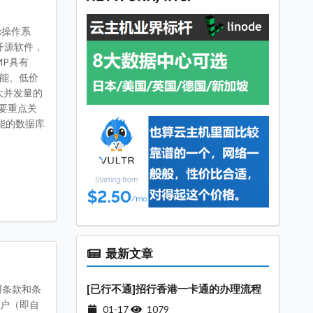
ux操作系
是开源软件，
MP具有
性能、低价
大并发量的
要重点关
性能的数据库
最新文章
[已行不通]招行香港一卡通的办理流程
使用条款和条
新客户（即自
01-17
1079