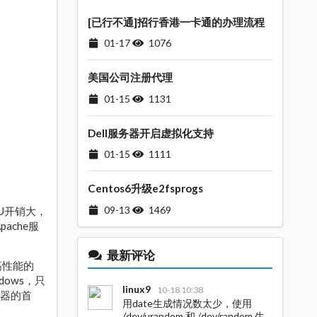
[已行不通]招行香港一卡通的办理流程
01-17
1076
美国公司注册代理
01-15
1131
Dell服务器开启虚拟化支持
01-15
1111
Centos6升级e2fsprogs
09-13
1469
PU开销大，
ache服
最新评论
高性能的
ows，只
linux9
10-18 10:38
务器的首
用date生成情况数太少，使用
/dev/urandom 和 /dev/random 生