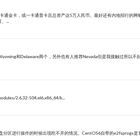
行一卡通金卡，或一卡通普卡且总资产达5万人民币。最好还有内地招行的网
...
ing和Delaware两个，另外也有人推荐Nevada但是我接触过所以不
odules/2.6.32-504.el6.x86_64/k...
st OS硬盘分区进行操作的时候出现吃不开的情况。CentOS6自带的e2fsprogs是