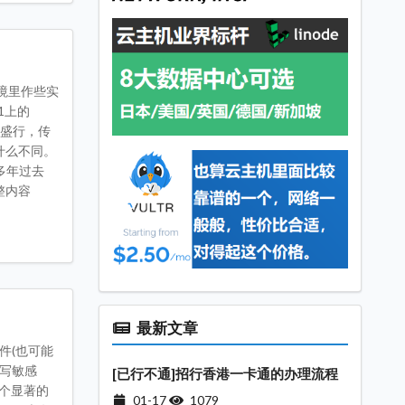
境里作些实
1上的
将盛行，传
什么不同。
多年过去
整内容
最新文章
件(也可能
写敏感
[已行不通]招行香港一卡通的办理流程
一个显著的
01-17
1079