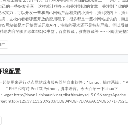
自己的一些好友分享，这样就让很多人都关注到你的文章，关注到了你的
定的技术实力，可以开发一些和自己网站产品相关的小插件，插到校内上，插
在这么搞，去校内看看哪些开放的应用程序，很多都是一些小网站提供的，而
NS网站都是才开始尝试开发API，审核的要求还不是特别严格。等以后
彩内容的页面添加到QQ书签，百度搜藏，雅虎收藏等 ---->>阅读完整
推广
l）环境配置
组通常一起使用来运行动态网站或者服务器的自由软件：* Linux，操作系统；* Ap
HP 和有時 Perl 或 Python，脚本语言。今天介绍一下Linux下
//down1.chinaunix.net/distfiles/mysql-5.0.56.tar.gzApach
P：wget http://125.39.113.23:9203/CDE349DEF7D7A6AC19DE5771F752CA