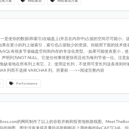
运营方案
网站策划
网站策划方案
一是使你的数据(和索引)在磁盘上(并且在内存中)占据的空间尽可能小。
如果在更小的列上做索引，索引也占据较少的资源。你能用下面的技术使
MySQL有很多节省磁盘空间和内存的专业化类型。·如果可能使表更小，
能，声明列为NOT NULL。它使任何事情更快而且你为每列节省一位。注意
避免缺省地在所有列上有它。2、使用定长列，不使用可变长列这条准则对
而不选择 VARCHAR 列。所要权 ---->>阅读完整内容
l
Performance
eBoss.com的网民制作了以上的谷歌并购和投资地铁路线图。MeetTheBo
类似的地图。图中没有来得及囊括谷歌刚刚在上周收购的ReCAPTCHA，