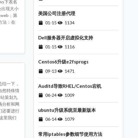
ws下表名
会出现大小
美国公司注册代理
web；第
决方法：在
01-15
1134
Dell服务器开启虚拟化支持
01-15
1116
Centos6升级e2fsprogs
09-13
1471
总结一下，
Auditd导致RHEL/Centos宕机
当然特殊情
06-24
1009
网站策划九
场分析和网
ubuntu升级系统至最新版本
们还要进行
这里我们
06-14
1079
常用iptables参数细节使用方法