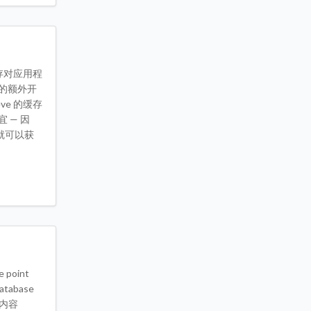
存对应用程
时的额外开
e 的缓存
 — 因
就可以获
e point
Database
完整内容