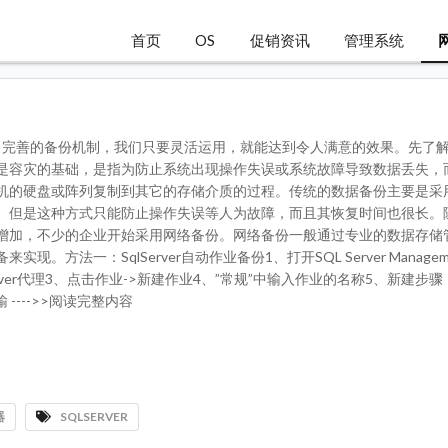
首页
OS
促销资讯
管理系统
身就提供了完善的备份机制，我们只要灵活运用，就能达到令人满意的效果。先了
是容灾的基础，是指为防止系统出现操作失误或系统故障导致数据丢失，
机的硬盘或阵列复制到其它的存储介质的过程。传统的数据备份主要是采
。但是这种方式只能防止操作失误等人为故障，而且其恢复时间也很长。
增加，不少的企业开始采用网络备份。网络备份一般通过专业的数据存储
现。方法一：SqlServer自动作业备份1、打开SQL Server Managem
 Server代理3、点击作业->新建作业4、”常规”中输入作业的名称5、新建步骤
---->>阅读完整内容
器
SQLSERVER