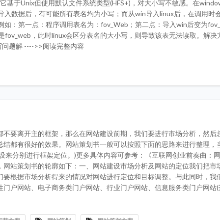
X，它基于Unix但使用默认文件系统类型(HFS+)，对大小写不敏感。在windo
入数据后，有可能所有表名均为小写；而从win导入linux后，在调用时
：第一点：程序调用表名为：fov_Web；第二点：导入win后变为fov_
也是fov_web，此时linux会区分表名的大小写，则导致该表无法读取。解
小写问题解 ---->>阅读完整内容
都不要离开主的框架，那么在网站建设前期，我们要进行市场分析，然后
总结都有很好的效果。网站策划书一般可以按照下面的思路来进行整理，
设来分别进行框架定位。)更多具体内容可参考：《互联网创业前奏曲：
，网站策划书的轮廓如下：一、网站建设市场分析及网站的定位我们把市
们要根据市场分析得来的情况对网站进行定位和目标调整。与此同时，我
性门户网站、电子商务类门户网站、行业门户网站、信息服务类门户网站(