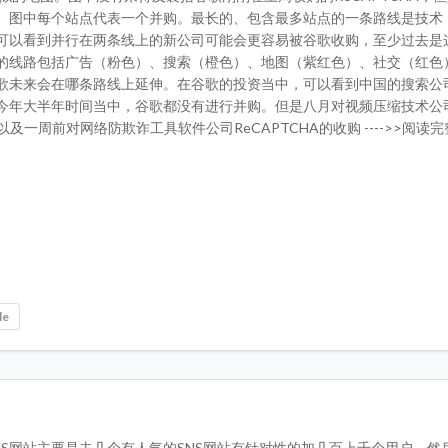
。图中每个站点代表一个并购。最长的、包含最多站点的一条路线是技术
可以看到并行在两条线上的新公司可能会更容易被谷歌收购，至少过去是
的线路包括广告（粉色）、搜索（橙色）、地图（紫红色）、社交（红色
歌未来会在哪条路线上延伸。在谷歌的投资当中，可以看到中国的搜索公
今年大半年时间当中，谷歌都没有进行并购。但是八月对视频压缩技术公司
收购，以及一周前对网络防欺诈工具软件公司ReCAPTCHA的收购 ---->>阅读
le
SNS网站主要是去几个有人气的SNS网站有针对性的加几百上千个用户。然