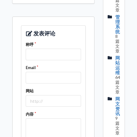
篇
文
章
管
理
系
统
发表评论
8
篇
称呼
文
章
网
站
运
Email
维
64
篇
文
网站
章
网
文
资
讯
内容
9
篇
文
章