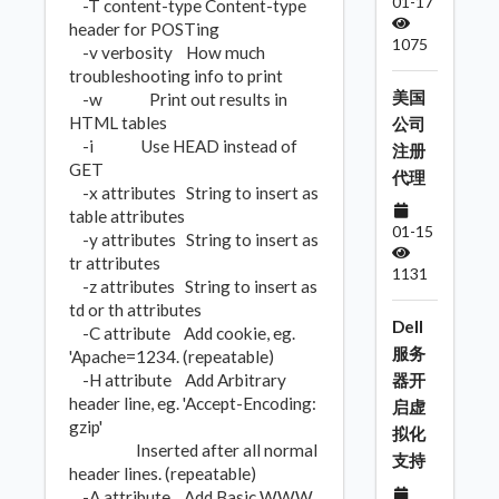
01-17
-T content-type Content-type
header for POSTing
1075
-v verbosity How much
troubleshooting info to print
美国
-w Print out results in
HTML tables
公司
-i Use HEAD instead of
注册
GET
代理
-x attributes String to insert as
table attributes
01-15
-y attributes String to insert as
tr attributes
1131
-z attributes String to insert as
td or th attributes
Dell
-C attribute Add cookie, eg.
服务
'Apache=1234. (repeatable)
-H attribute Add Arbitrary
器开
header line, eg. 'Accept-Encoding:
启虚
gzip'
拟化
Inserted after all normal
支持
header lines. (repeatable)
-A attribute Add Basic WWW