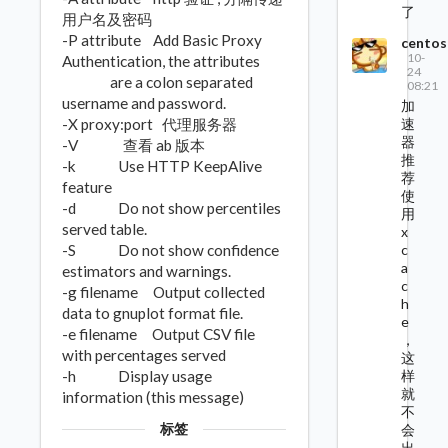
了
用户名及密码
-P attribute Add Basic Proxy
centos
10-
Authentication, the attributes
24
are a colon separated
08:21
username and password.
加
速
-X proxy:port 代理服务器
器
-V 查看 ab 版本
推
-k Use HTTP KeepAlive
荐
feature
使
-d Do not show percentiles
用
served table.
x
c
-S Do not show confidence
a
estimators and warnings.
c
-g filename Output collected
h
data to gnuplot format file.
e
-e filename Output CSV file
，
with percentages served
这
样
-h Display usage
就
information (this message)
不
标签
会
出