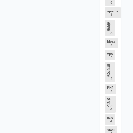
6
apache
6
服
务
器
6
kloxo
5
vps
5
架
构
分
析
5
PHP
5
特
价
VPS
4
xen
4
shell