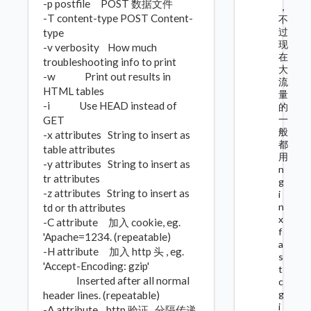
-p postfile POST 数据文件
，
-T content-type POST Content-
不
过
type
现
-v verbosity How much
在
troubleshooting info to print
大
-w Print out results in
流
HTML tables
量
-i Use HEAD instead of
的
一
GET
般
-x attributes String to insert as
都
table attributes
用
-y attributes String to insert as
n
tr attributes
g
-z attributes String to insert as
i
n
td or th attributes
x
-C attribute 加入 cookie, eg.
f
'Apache=1234. (repeatable)
a
-H attribute 加入 http 头 , eg.
s
'Accept-Encoding: gzip'
t
Inserted after all normal
c
g
header lines. (repeatable)
i
-A attribute http 验证 , 分隔传递