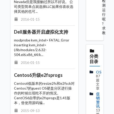
检
Nevada但是我接触过所以不好说。 公
测
司类型简单点就选择LLC如果你喜欢选
运
择其他的也可...
行
2016-01-15
呢
?
求
Dell服务器开启虚拟化支持
教
modprobe kvm_intel> FATAL: Error
inserting kvm_intel>
(/lib/modules/2.6.32-
504.el6.x86_64/k...
分类
目录
2016-01-15
OS
Centos6升级e2fsprogs
87
篇
Centos6低版本的resize2fs和e2fsck对
文
Centos7的guest OS硬盘分区进行操
章
作的时候出现吃不开的情况。
促
CentOS6自带的e2fsprogs是1.41版
销
资
本，曾使用源码编...
讯
13
2015-09-13