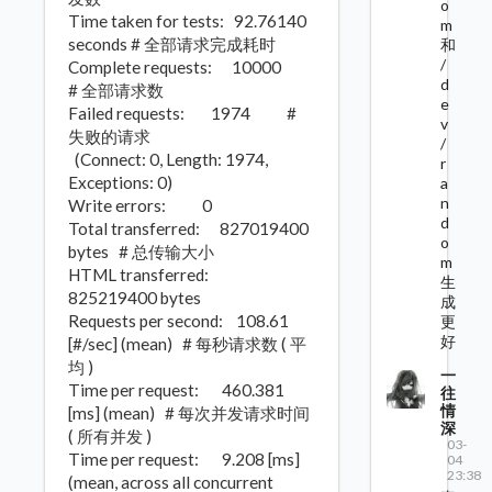
o
Time taken for tests: 92.76140
m
seconds # 全部请求完成耗时
和
/
Complete requests: 10000
d
# 全部请求数
e
Failed requests: 1974 #
v
失败的请求
/
(Connect: 0, Length: 1974,
r
Exceptions: 0)
a
n
Write errors: 0
d
Total transferred: 827019400
o
bytes # 总传输大小
m
HTML transferred:
生
825219400 bytes
成
Requests per second: 108.61
更
好
[#/sec] (mean) # 每秒请求数 ( 平
均 )
一
Time per request: 460.381
往
情
[ms] (mean) # 每次并发请求时间
深
( 所有并发 )
03-
Time per request: 9.208 [ms]
04
23:38
(mean, across all concurrent