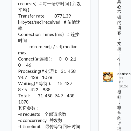
真
requests) # 每一请求时间 ( 并发
心
平均 )
不
Transfer rate: 8771.39
错
[Kbytes/sec] received # 传输速
的
博
率
客
Connection Times (ms) # 连接
，
时间
支
min mean[+/-sd] median
持
max
一
Connect(# 连接 ): 0 0 2.1
个
！
0 46
Processing(# 处理 ): 31 458
centos
94.7 438 1078
11-
07
Waiting(# 等待 ): 15 437
10:26
87.5 422 938
很
Total: 31 458 94.7 438
好
1078
，
非
其它参数 :
常
-n requests 全部请求数
的
-c concurrency 并发数
详
-t timelimit 最传等待回应时间
细