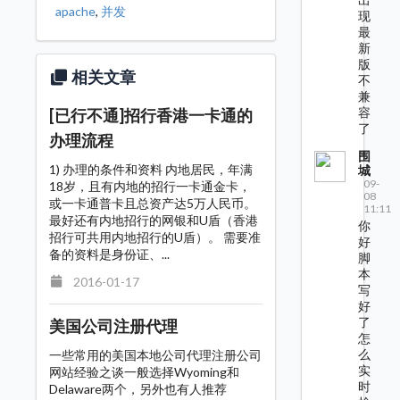
apache
,
并发
现
最
新
版
相关文章
不
兼
容
[已行不通]招行香港一卡通的
了
办理流程
围
1) 办理的条件和资料 内地居民，年满
城
09-
18岁，且有内地的招行一卡通金卡，
08
或一卡通普卡且总资产达5万人民币。
11:11
最好还有内地招行的网银和U盾（香港
你
招行可共用内地招行的U盾）。 需要准
好
备的资料是身份证、...
脚
本
2016-01-17
写
好
了
美国公司注册代理
怎
么
一些常用的美国本地公司代理注册公司
实
网站经验之谈一般选择Wyoming和
时
Delaware两个，另外也有人推荐