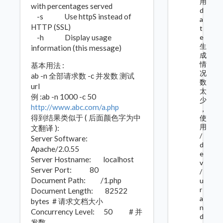
用
with percentages served
d
-s Use httpS instead of
a
HTTP (SSL)
t
-h Display usage
e
生
information (this message)
成
情
基本用法 :
况
ab -n 全部请求数 -c 并发数 测试
数
url
太
例 :ab -n 1000 -c 50
少
http://www.abc.com/a.php
，
得到结果类似于 ( 后面颜色字为中
使
用
文翻译 ):
/
Server Software:
d
Apache/2.0.55
e
Server Hostname: localhost
v
Server Port: 80
/
Document Path: /1.php
u
r
Document Length: 82522
a
bytes # 请求文档大小
n
Concurrency Level: 50 # 并
d
发数