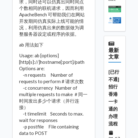
求，同时还可以仿真出同时间点
个数相同的联机请求，因而利用
ApacheBench 可帮助我们在网站
开发期间仿真实际上线可能的情
况，利用仿真出来的数据做为调
整服务器设定或程序的依据。
ab 用法如下
最新
Usage: ab [options]
文章
[http[s]://]hostname[:port]/path
Options are:
[已行
-n requests Number of
不通]
requests to perform # 请求次数
招行
-c concurrency Number of
香港
multiple requests to make ＃同一
时间发出多少个请求（并行连
一卡
接）
通的
-t timelimit Seconds to max.
办理
wait for responses
流程
-p postfile File containing
data to POST