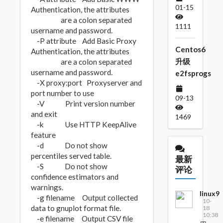
01-15
Authentication, the attributes
are a colon separated
1111
username and password.
-P attribute Add Basic Proxy
Centos6
Authentication, the attributes
升级
are a colon separated
username and password.
e2fsprogs
-X proxy:port Proxyserver and
port number to use
09-13
-V Print version number
and exit
1469
-k Use HTTP KeepAlive
feature
-d Do not show
percentiles served table.
最新
-S Do not show
评论
confidence estimators and
warnings.
linux9
-g filename Output collected
10-
data to gnuplot format file.
18
10:38
-e filename Output CSV file