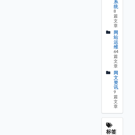
系
统
8
篇
文
章
网
站
运
维
64
篇
文
章
网
文
资
讯
9
篇
文
章
标签