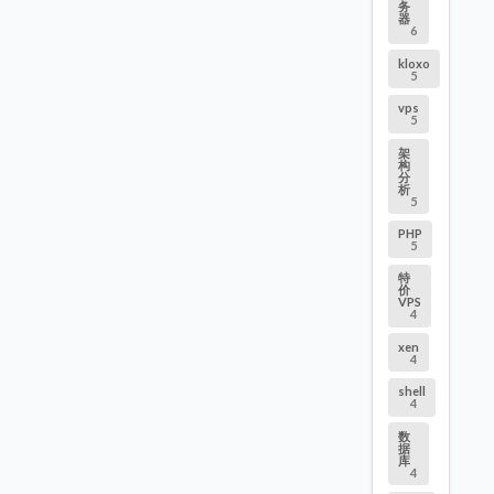
务
器
6
kloxo
5
vps
5
架
构
分
析
5
PHP
5
特
价
VPS
4
xen
4
shell
4
数
据
库
4