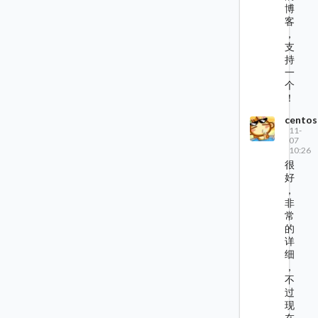
博
客
，
支
持
一
个
！
centos
11-
07
10:26
很
好
，
非
常
的
详
细
，
不
过
现
在