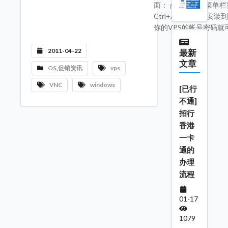
面： 点击最上面菜单栏
Ctrl+Alt+Delet
你的VPS的帐号密码就
2011-04-22
最新
文章
OS
,
促销资讯
vps
VNC
windows
[已行
不通]
招行
香港
一卡
通的
办理
流程
01-17
1079