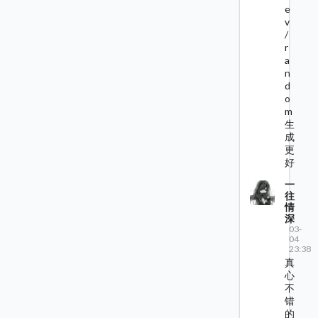
e
v
/
r
a
n
d
o
m
生
成
更
好
一
往
情
深
03-
04
23:38
真
心
不
错
的