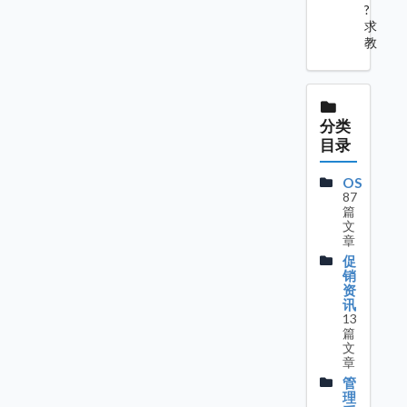
?
求
教
分类
目录
OS
87
篇
文
章
促
销
资
讯
13
篇
文
章
管
理