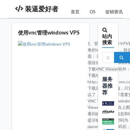
装逼爱好者
首页
OS
促销资讯
使用vnc管理windows VPS
站内
搜索
1、登录VirtPanel 
角的VNC Viewer，
面： 记录下Host栏i
假设你的ip为：8.8.8.8
下载VNC Viewer软件：
下载地址：
服务
http://www.tightvnc.
器推
下载后安装客户端，只
荐
以了，服务器端不需要
VNC Viewer登录wind
Viewer客户端： 在
看到的Host栏ip信息
提示输入密码，密码为：You
password.输入密码