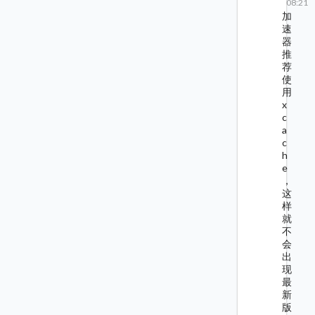
08:21
加
速
器
推
荐
使
用
x
c
a
c
h
e
，
这
样
就
不
会
出
现
最
新
版