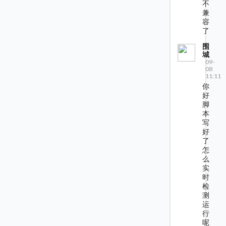
不
兼
容
了
围
城
09-
08
11:11
你
好
脚
本
写
好
了
怎
么
实
时
检
测
运
行
呢