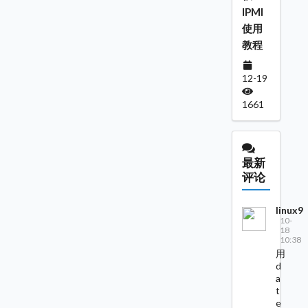
IPMI
使用
教程
12-19
1661
最新
评论
linux9
10-
18
10:38
用
d
a
t
e