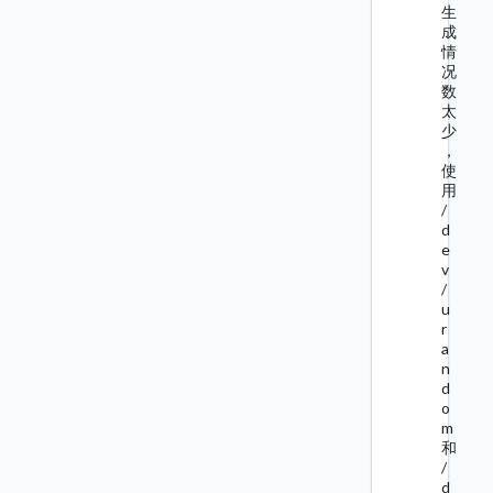
生
成
情
况
数
太
少
，
使
用
/
d
e
v
/
u
r
a
n
d
o
m
和
/
d