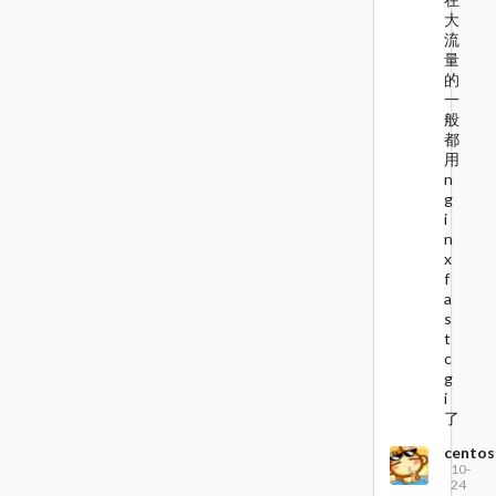
大
流
量
的
一
般
都
用
n
g
i
n
x
f
a
s
t
c
g
i
了
centos
10-
24