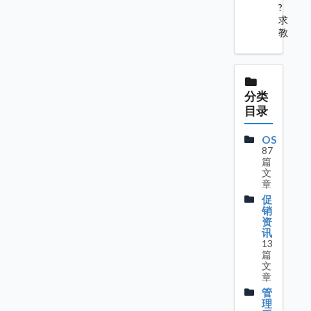
?
求
教
分类
目录
OS
87
篇
文
章
促
销
资
讯
13
篇
文
章
管
理