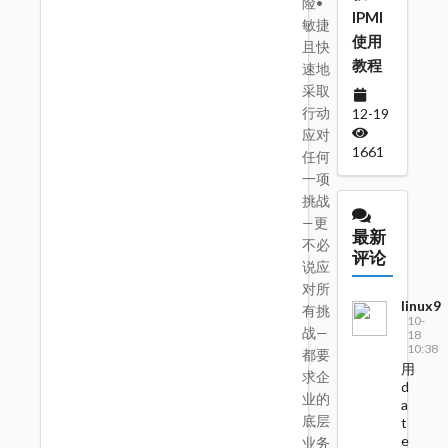
险•
IPMI
敏捷
使用
且快
教程
速地
采取
行动
12-19
应对
1661
任何
一项
挑战
—更
最新
不必
评论
说应
对所
linux9
有挑
10-
战—
18
10:38
都要
用
求企
d
业的
a
底层
t
e
业务