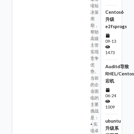
缩短
Centos6
决策
周
升级
期，
e2fsprogs
帮助
高级
09-13
主管
实现
1473
竞争
优
Auditd导致
势。
RHEL/Centos
当前
宕机
的企
业面
06-24
临的
主要
1009
挑战
是：
ubuntu
• 实
升级系
现卓