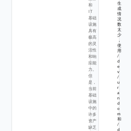
生
和
成
IT
情
基础
况
数
设施
太
具有
少
极高
，
的灵
使
活性
用
/
和响
d
应能
e
力。
v
但
/
u
是，
r
当前
a
基础
n
设施
d
中的
o
m
许多
和
资产
/
缺乏
d