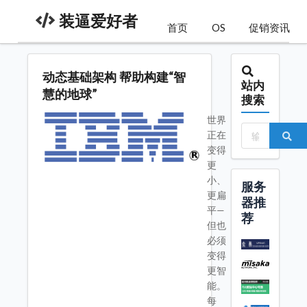
装逼爱好者
首页
OS
促销资讯
动态基础架构 帮助构建“智
站内
慧的地球”
搜索
世界
正在
变得
更
小、
服务
更扁
器推
平—
荐
但也
必须
变得
更智
能。
每