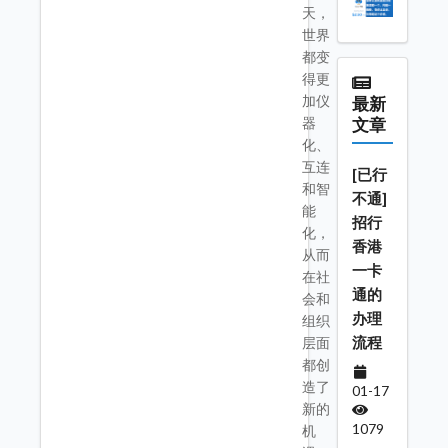
天，
世界
都变
得更
加仪
最新
器
文章
化、
互连
[已行
和智
不通]
能
招行
化，
香港
从而
一卡
在社
通的
会和
办理
组织
流程
层面
都创
造了
01-17
新的
1079
机