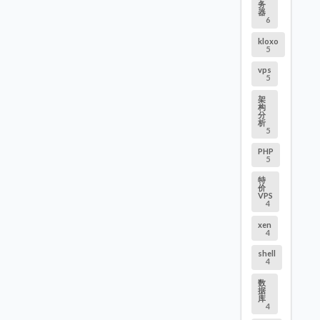
务
器
6
kloxo
5
vps
5
架
构
分
析
5
PHP
5
特
价
VPS
4
xen
4
shell
4
数
据
库
4