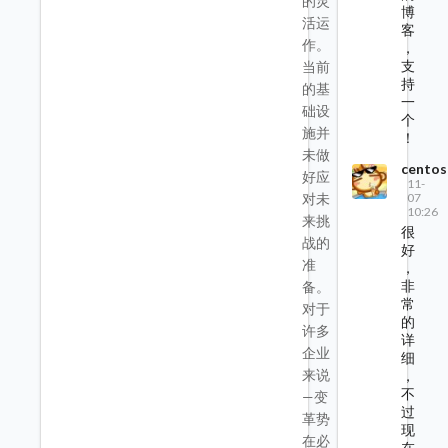
的灵
博
活运
客
作。
，
支
当前
持
的基
一
础设
个
施并
！
未做
centos
好应
11-
07
对未
10:26
来挑
很
战的
好
准
，
非
备。
常
对于
的
许多
详
企业
细
来说
，
不
—变
过
革势
现
在必
在