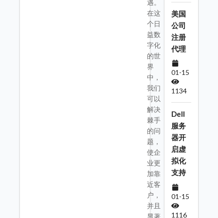
遇。
在这
美国
个日
公司
益数
注册
字化
代理
的世
界
01-15
中，
我们
1134
可以
解决
Dell
棘手
服务
的问
器开
题，
启虚
使企
拟化
业更
支持
加靠
近客
户，
01-15
并且
1116
显著