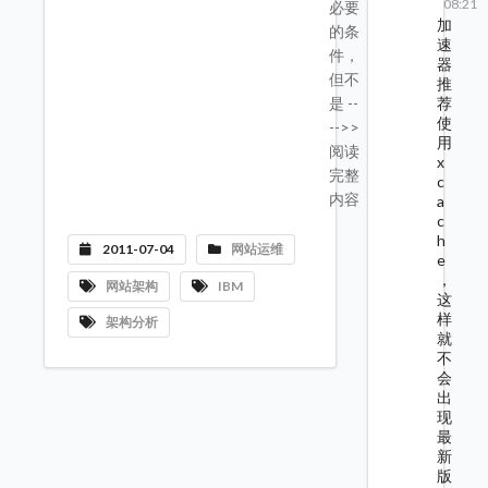
08:21
必要
加
的条
速
件，
器
但不
推
荐
是 --
使
-->>
用
阅读
x
完整
c
内容
a
c
h
2011-07-04
网站运维
e
，
网站架构
IBM
这
样
架构分析
就
不
会
出
现
最
新
版