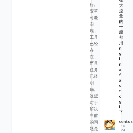
行。
大
流
变革
量
可能
的
实
一
现，
般
工具
都
用
已经
n
存
g
在，
i
而且
n
x
任务
f
已经
a
明
s
确。
t
这些
c
g
对于
i
解决
了
当前
centos
的问
10-
题是
24