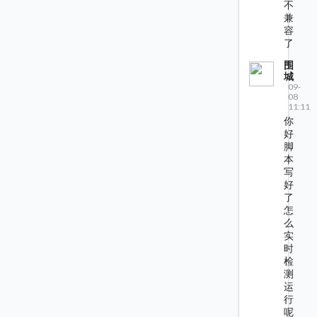
不
兼
容
了
围
城
09-
08
11:11
你
好
脚
本
写
好
了
怎
么
实
时
检
测
运
行
呢