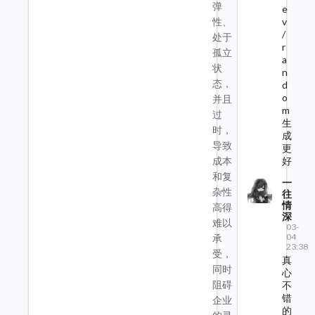
弹
e
v
性、
/
处于
r
孤立
a
状
n
态，
d
o
并且
m
过
生
时，
成
导致
更
好
成本
和复
一
杂性
往
情
高得
深
难以
03-
04
承
23:38
受，
真
同时
心
阻碍
不
错
企业
的