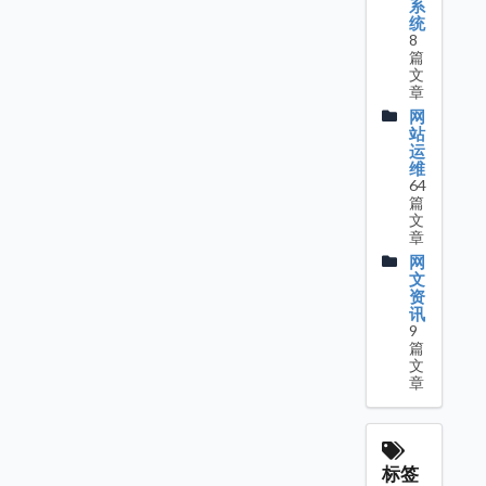
系
统
8
篇
文
章
网
站
运
维
64
篇
文
章
网
文
资
讯
9
篇
文
章
标签