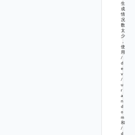
生
成
情
况
数
太
少
，
使
用
/
d
e
v
/
u
r
a
n
d
o
m
和
/
d