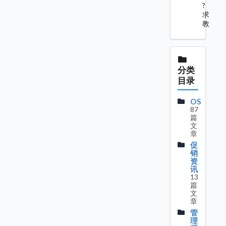
?
求
教
分类
目录
OS
87
篇
文
章
促
销
资
讯
13
篇
文
章
管
理