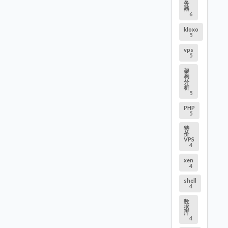
务
器
6
kloxo
5
vps
5
架
构
分
析
5
PHP
5
特
价
VPS
4
xen
4
shell
4
数
据
库
4