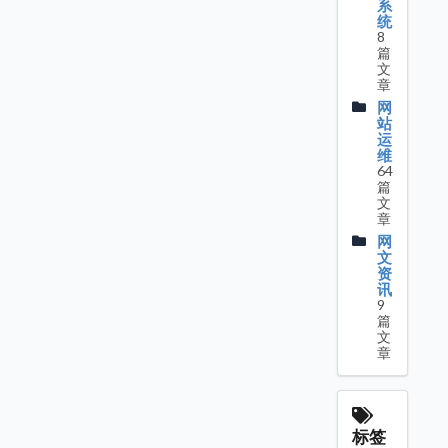
系
统
8
篇
文
章
网
站
运
维
64
篇
文
章
网
文
资
讯
9
篇
文
章
标签