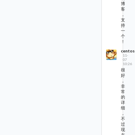
博
客
，
支
持
一
个
！
centos
11-
07
10:26
很
好
，
非
常
的
详
细
，
不
过
现
在