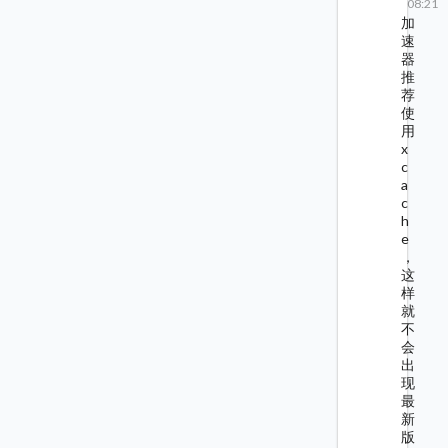
08:21
加
速
器
推
荐
使
用
x
c
a
c
h
e
，
这
样
就
不
会
出
现
最
新
版