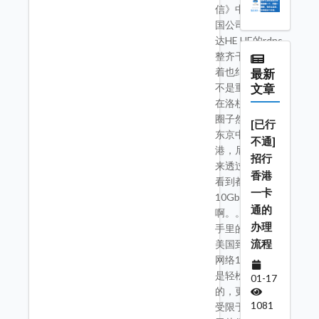
信》中国电信美
国公司》最终到
达HE HE的rdns
整齐干净明了看
着也纠结但是这
最新
不是重点，现实
文章
在洛杉矶绕了个
圈子然后在日本
[已行
东京中转到达香
不通]
港，尼玛一路下
招行
来透过rdns标注
香港
看到都是
一卡
10Gbps的路由
通的
啊。。。。 据
办理
手里的资源测试
流程
美国到日本之间
网络100Mbps
是轻松能跑满
01-17
的，更大的G口
1081
受限于没有资源