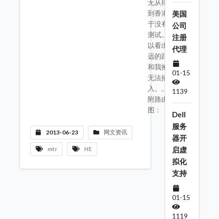
无从得知，美国
到香港也因受限
美国
于没有资源无从
公司
测试。 这里可
注册
以看出世界上最
代理
远的距离是妹子
和我抱在一起却
01-15
无法插
入。。。。。。
1139
附路由跟踪截
图：
Dell
服务
2013-06-23
网文资讯
器开
mtr
HE
启虚
拟化
支持
01-15
1119