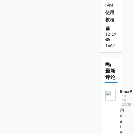
IPMI
使用
教程
12-19
1662
最新
评论
linux9
10-
18
10:38
用
d
a
t
e