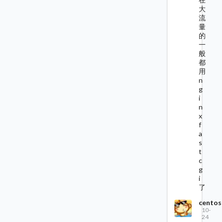
大
流
量
的
一
般
都
用
n
g
i
n
x
f
a
s
t
c
g
i
了
centos
10-
24