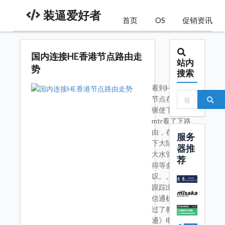
装逼爱好者
首页
OS
促销资讯
国内连接HE香港节点路由走
站内
势
搜索
看到He有香港
节点在好奇心的
驱使下手贱用
mtr看了下路
由，在大势环境
服务
下大陆和香港想
器推
大水管不知道还
荐
得等多少年，感
叹。。。。。
跟踪出发点是电
信通机房 先经
过了教育网》网
通》电信通》电