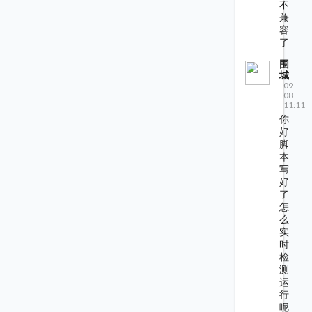
不
兼
容
了
围
城
09-
08
11:11
你
好
脚
本
写
好
了
怎
么
实
时
检
测
运
行
呢