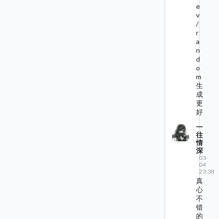
e
v
/
r
a
n
d
o
m
生
成
更
好
一
往
情
深
03-
04
23:38
真
心
不
错
的