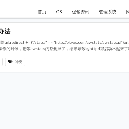
首页
OS
促销资讯
管理系统
决办法
edirect += ("/stats/" => "http://okvps.com/awstats/awstats.pl")url.
wstats.pl")第一次操作的时候，把带awstats的都删掉了，结果导致lighttpd都启动不
冲突