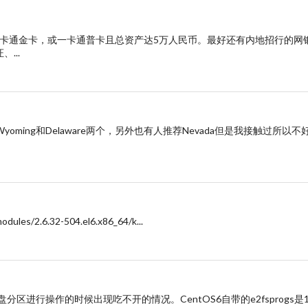
行一卡通金卡，或一卡通普卡且总资产达5万人民币。最好还有内地招行的网
...
ing和Delaware两个，另外也有人推荐Nevada但是我接触过所以不
odules/2.6.32-504.el6.x86_64/k...
st OS硬盘分区进行操作的时候出现吃不开的情况。CentOS6自带的e2fsprogs是