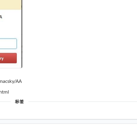
acsky/AA
html
标签