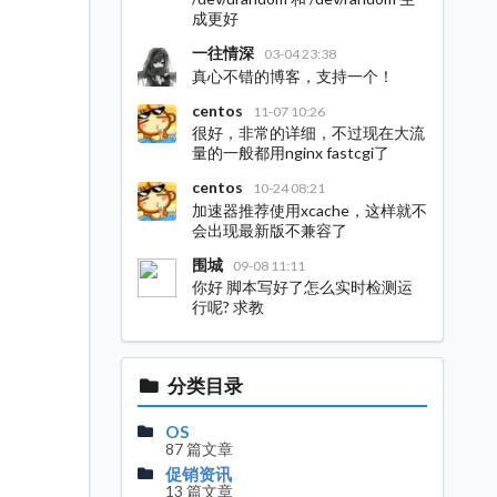
成更好
一往情深
03-04 23:38
真心不错的博客，支持一个！
centos
11-07 10:26
很好，非常的详细，不过现在大流
量的一般都用nginx fastcgi了
centos
10-24 08:21
加速器推荐使用xcache，这样就不
会出现最新版不兼容了
围城
09-08 11:11
你好 脚本写好了怎么实时检测运
行呢? 求教
分类目录
OS
87 篇文章
促销资讯
13 篇文章