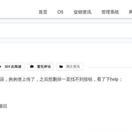
首页
OS
促销资讯
管理系统
509 次阅读
暂无评论
网文资讯
误，匆匆便上传了，之后想删掉一直找不到按钮，看了下help：
的项目