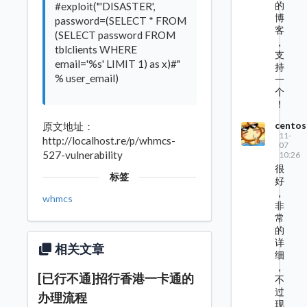
的
#exploit("'DISASTER',
博
password=(SELECT * FROM
客
(SELECT password FROM
，
tblclients WHERE
支
email='%s' LIMIT 1) as x)#"
持
% user_email)
一
个
！
centos
原文地址：
11-
http://localhost.re/p/whmcs-
07
527-vulnerability
10:26
很
标签
好
，
whmcs
非
常
的
详
相关文章
细
，
[已行不通]招行香港一卡通的
不
过
办理流程
现