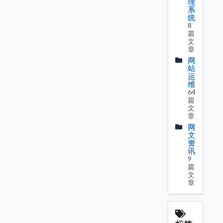
理
系
统
8
篇
文
章
网
站
运
维
64
篇
文
章
网
文
资
讯
9
篇
文
章