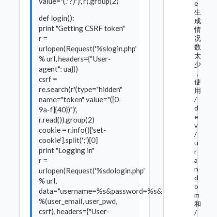
value="(.*?)")', r).group(2)
e
生
def login():
成
print "Getting CSRF token"
情
r =
况
数
urlopen(Request('%slogin.php'
太
% url, headers={"User-
少
agent": ua}))
，
csrf =
使
re.search(r'(type="hidden"
用
name="token" value="([0-
/
d
9a-f]{40})")',
e
r.read()).group(2)
v
cookie = r.info()['set-
/
cookie'].split(';')[0]
u
print "Logging in"
r
r =
a
n
urlopen(Request('%sdologin.php'
d
% url,
o
data="username=%s&password=%s&token=%s"
m
%(user_email, user_pwd,
和
csrf), headers={"User-
/