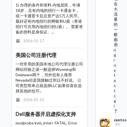
在
1) 办理的条件和资料 内地居民，年满
大
18岁，且有内地的招行一卡通金卡，
流
或一卡通普卡且总资产达5万人民币。
量
最好还有内地招行的网银和U盾（香港
的
招行可共用内地招行的U盾）。 需要准
一
备的资料是身份证、...
般
都
2016-01-17
用
n
美国公司注册代理
g
i
一些常用的美国本地公司代理注册公司
n
网站经验之谈一般选择Wyoming和
x
Delaware两个，另外也有人推荐
f
Nevada但是我接触过所以不好说。 公
a
s
司类型简单点就选择LLC如果你喜欢选
t
择其他的也可...
c
2016-01-15
g
i
了
Dell服务器开启虚拟化支持
centos
modprobe kvm_intel> FATAL: Error
10-