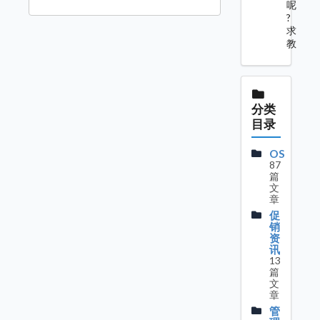
呢
?
求
教
分类
目录
OS
87
篇
文
章
促
销
资
讯
13
篇
文
章
管