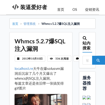
装逼爱好者
首页
OS
促销资讯
首页
管理系统
Whmcs 5.2.7爆SQL注入漏洞
Whmcs 5.2.7爆SQL
站内
注入漏洞
搜索
2013年10月03日
536 次阅读
暂无评论
localhost.re
大牛在爆solusvm漏
洞后沉寂了几个月又爆出了
服务
whmcs的SQL注入漏洞。
器推
每篇文章还是依旧带一张搞笑得
荐
gif图片