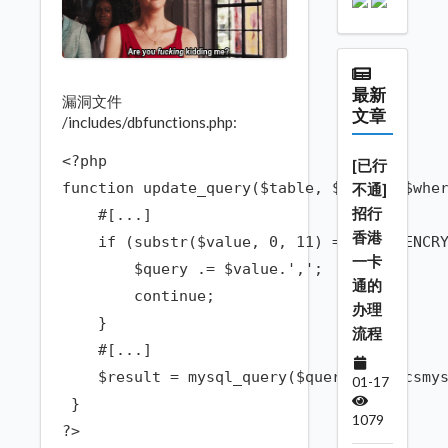
最新
漏洞文件
文章
/includes/dbfunctions.php:
<?php

[已行
function update_query($table, $array, $wher
不通]
招行
    #[...]

香港
    if (substr($value, 0, 11) == 'AES_ENCRY
一卡
        $query .= $value.',';

通的
        continue;

办理
    }

流程
    #[...]

    $result = mysql_query($query, $whmcsmys
01-17
 }

1079
?>