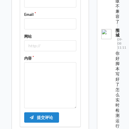
版
不
兼
Email
容
了
围
城
网站
09-
08
11:11
你
内容
好
脚
本
写
好
了
怎
么
实
时
检
测
提交评论
运
行