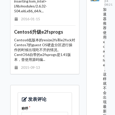
24
inserting kvm_intel>
08:21
(/lib/modules/2.6.32-
加
504.el6.x86_64/k...
速
器
2016-01-15
推
荐
Centos6升级e2fsprogs
使
用
Centos6低版本的resize2fs和e2fsck对
x
Centos7的guest OS硬盘分区进行操
c
作的时候出现吃不开的情况。
a
CentOS6自带的e2fsprogs是1.41版
c
本，曾使用源码编...
h
e
2015-09-13
，
这
样
就
不
会
出
发表评论
现
最
称呼
新