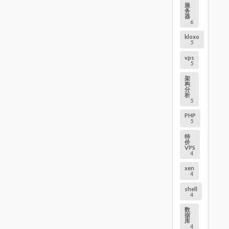
服
务
器
6
kloxo
5
vps
5
架
构
分
析
5
PHP
5
特
价
VPS
4
xen
4
shell
4
数
据
库
4