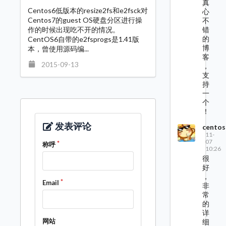
真
Centos6低版本的resize2fs和e2fsck对
心
Centos7的guest OS硬盘分区进行操
不
错
作的时候出现吃不开的情况。
的
CentOS6自带的e2fsprogs是1.41版
博
本，曾使用源码编...
客
2015-09-13
，
支
持
一
个
！
发表评论
centos
11-
07
称呼
10:26
很
好
，
Email
非
常
的
详
网站
细