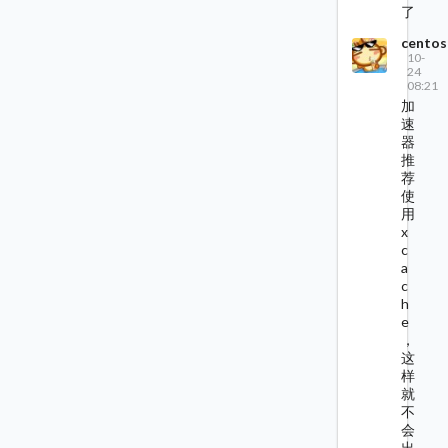
了
centos
10-
24
08:21
加
速
器
推
荐
使
用
x
c
a
c
h
e
，
这
样
就
不
会
出