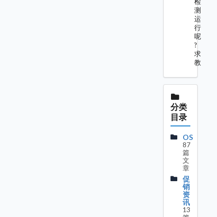
检
测
运
行
呢
?
求
教
分类
目录
OS
87
篇
文
章
促
销
资
讯
13