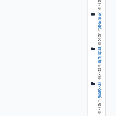
篇
文
章
管
理
系
统
8
篇
文
章
网
站
运
维
64
篇
文
章
网
文
资
讯
9
篇
文
章