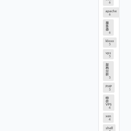
6
apache
6
服
务
器
6
kloxo
5
vps
5
架
构
分
析
5
PHP
5
特
价
VPS
4
xen
4
shell