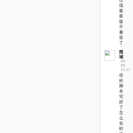
现
最
新
版
不
兼
容
了
围
城
09-
08
11:11
你
好
脚
本
写
好
了
怎
么
实
时