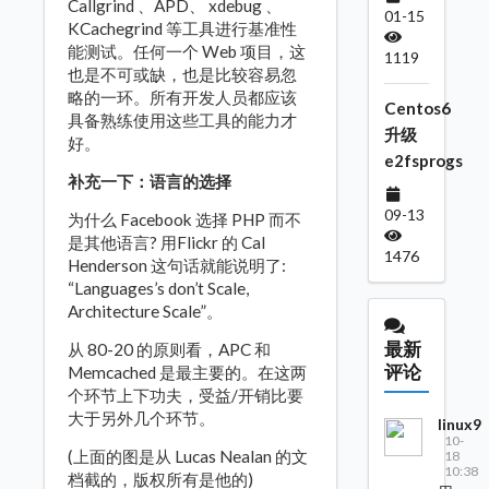
Callgrind 、APD、 xdebug 、
01-15
KCachegrind 等工具进行基准性
能测试。任何一个 Web 项目，这
1119
也是不可或缺，也是比较容易忽
略的一环。所有开发人员都应该
Centos6
具备熟练使用这些工具的能力才
升级
好。
e2fsprogs
补充一下：语言的选择
09-13
为什么 Facebook 选择 PHP 而不
是其他语言? 用Flickr 的 Cal
1476
Henderson 这句话就能说明了:
“Languages’s don’t Scale,
Architecture Scale”。
最新
从 80-20 的原则看，APC 和
评论
Memcached 是最主要的。在这两
个环节上下功夫，受益/开销比要
大于另外几个环节。
linux9
10-
(上面的图是从 Lucas Nealan 的文
18
10:38
档截的，版权所有是他的)