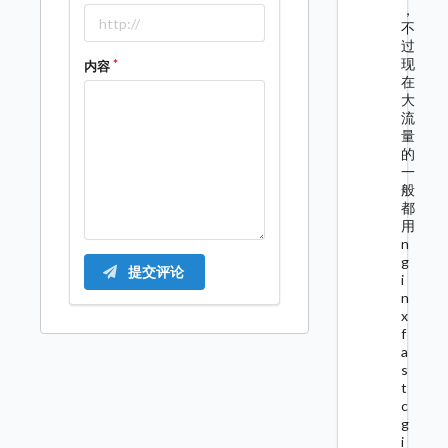
，
不
过
现
内容
在
大
流
量
的
一
般
都
用
n
g
提交评论
i
n
x
f
a
s
t
c
g
i