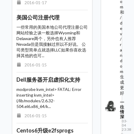
o
2016-01-17
m
和
美国公司注册代理
/
d
一些常用的美国本地公司代理注册公司
e
网站经验之谈一般选择Wyoming和
v
Delaware两个，另外也有人推荐
/
Nevada但是我接触过所以不好说。 公
r
司类型简单点就选择LLC如果你喜欢选
a
n
择其他的也可...
d
2016-01-15
o
m
生
Dell服务器开启虚拟化支持
成
更
modprobe kvm_intel> FATAL: Error
好
inserting kvm_intel>
(/lib/modules/2.6.32-
一
504.el6.x86_64/k...
往
情
2016-01-15
深
03-
04
23:38
Centos6升级e2fsprogs