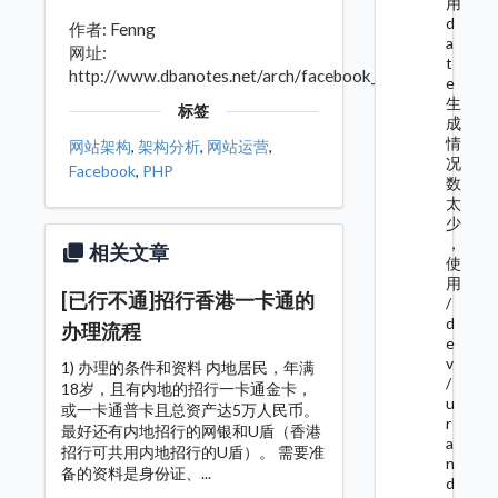
用
d
作者: Fenng
a
网址:
t
http://www.dbanotes.net/arch/facebook_php.html
e
生
标签
成
情
网站架构
,
架构分析
,
网站运营
,
况
Facebook
,
PHP
数
太
少
，
相关文章
使
用
[已行不通]招行香港一卡通的
/
d
办理流程
e
v
1) 办理的条件和资料 内地居民，年满
/
18岁，且有内地的招行一卡通金卡，
u
或一卡通普卡且总资产达5万人民币。
r
最好还有内地招行的网银和U盾（香港
a
招行可共用内地招行的U盾）。 需要准
n
备的资料是身份证、...
d