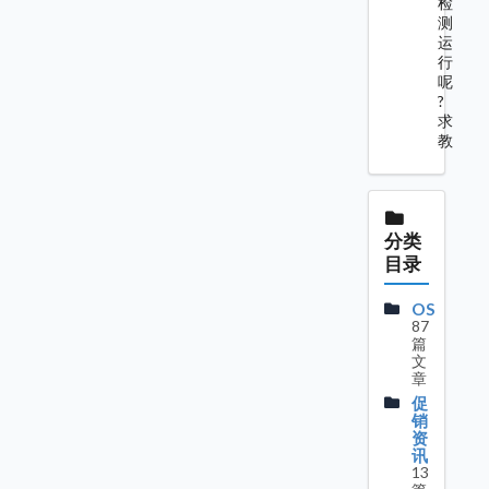
检
测
运
行
呢
?
求
教
分类
目录
OS
87
篇
文
章
促
销
资
讯
13