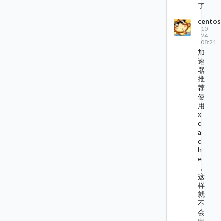
了
centos
10-
24
08:21
加
速
器
推
荐
使
用
x
c
a
c
h
e
，
这
样
就
不
会
出