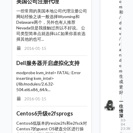
美国公司注册代理
o
m
一些常用的美国本地公司代理注册公司
和
网站经验之谈一般选择Wyoming和
/
Delaware两个，另外也有人推荐
d
Nevada但是我接触过所以不好说。 公
e
司类型简单点就选择LLC如果你喜欢选
v
/
择其他的也可...
r
2016-01-15
a
n
d
Dell服务器开启虚拟化支持
o
m
modprobe kvm_intel> FATAL: Error
生
inserting kvm_intel>
成
(/lib/modules/2.6.32-
更
504.el6.x86_64/k...
好
2016-01-15
一
往
情
Centos6升级e2fsprogs
深
03-
Centos6低版本的resize2fs和e2fsck对
04
Centos7的guest OS硬盘分区进行操
23:38