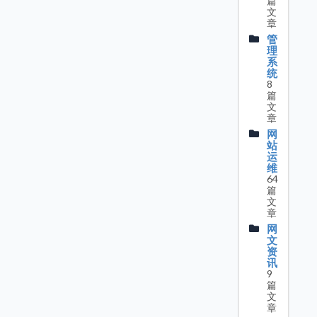
篇
文
章
管
理
系
统
8
篇
文
章
网
站
运
维
64
篇
文
章
网
文
资
讯
9
篇
文
章