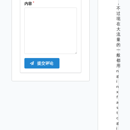
，
内容
不
过
现
在
大
流
量
的
一
般
都
提交评论
用
n
g
i
n
x
f
a
s
t
c
g
i