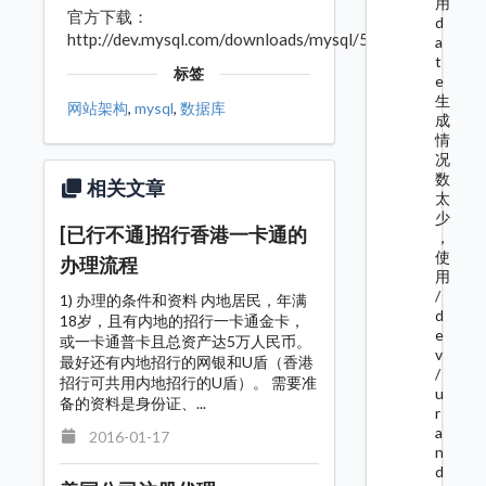
用
官方下载：
d
http://dev.mysql.com/downloads/mysql/5.4.html
a
t
标签
e
生
网站架构
,
mysql
,
数据库
成
情
况
数
相关文章
太
少
[已行不通]招行香港一卡通的
，
使
办理流程
用
/
1) 办理的条件和资料 内地居民，年满
d
18岁，且有内地的招行一卡通金卡，
e
或一卡通普卡且总资产达5万人民币。
v
最好还有内地招行的网银和U盾（香港
/
招行可共用内地招行的U盾）。 需要准
u
备的资料是身份证、...
r
a
2016-01-17
n
d