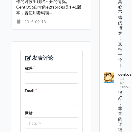
真
作的时候出现吃不开的情况。
心
CentOS6自带的e2fsprogs是1.41版
不
本，曾使用源码编...
错
2015-09-13
的
博
客
，
支
持
一
发表评论
个
！
称呼
centos
11-
07
10:26
Email
很
好
，
非
网站
常
的
详
细