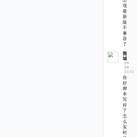
现
最
新
版
不
兼
容
了
围
城
09-
08
11:11
你
好
脚
本
写
好
了
怎
么
实
时