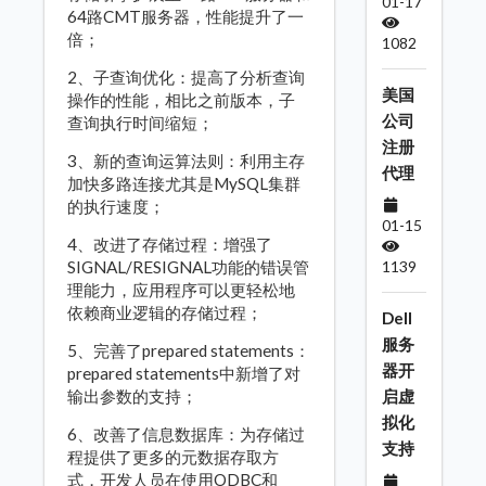
01-17
64路CMT服务器，性能提升了一
倍；
1082
2、子查询优化：提高了分析查询
美国
操作的性能，相比之前版本，子
公司
查询执行时间缩短；
注册
3、新的查询运算法则：利用主存
代理
加快多路连接尤其是MySQL集群
的执行速度；
01-15
4、改进了存储过程：增强了
SIGNAL/RESIGNAL功能的错误管
1139
理能力，应用程序可以更轻松地
依赖商业逻辑的存储过程；
Dell
服务
5、完善了prepared statements：
器开
prepared statements中新增了对
输出参数的支持；
启虚
拟化
6、改善了信息数据库：为存储过
支持
程提供了更多的元数据存取方
式，开发人员在使用ODBC和