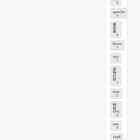
6
apache
6
服
务
器
6
kloxo
5
vps
5
架
构
分
析
5
PHP
5
特
价
VPS
4
xen
4
shell