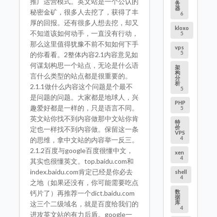
推广运营模式。英文站是一个公认的
务
器
秘密金矿，很多人去挖了，获得了丰
6
厚的回报。还有很多人想去挖，却又
kloxo
不知道该如何动手，一直没有行动，
5
那么这里值得犹豫不前不知如何下手
vps
5
的你看看。2整体内容2.1内容意见如
何谋划构思一个站点，无论是什么语
架
构
言什么类型的站点都是很重要的。
分
析
2.1.1做什么内容这个问题是个最不
5
是问题的问题。大家都是地球人，兴
PHP
趣爱好都是一样的，只是语言不同。
5
英文站你找不到内容做那中文站你肯
特
价
定也一样找不到内容做。保留这一条
VPS
4
的思维，拿中文站的内容举一反三。
2.1.2百度与google百度很懂中文，
xen
4
其实也很懂英文。top.baidu.com和
index.baidu.com肯定已经是你必去
shell
4
之地（如果还没有，你可能需要吃点
数
钙片了）再推荐一个dict.baidu.com
据
库
这三个二级域名，就是百度给我们的
4
进攻英文站的有力后盾。google一