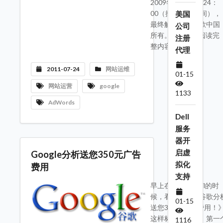
2009年10月31日24：
00（按照北京时间），
美国
最终解释权归谷歌中国
公司
所有。如 ---->>阅读完
注册
整内容
代理
2011-07-24
网站运维
01-15
网站运营
google
1133
AdWords
Dell
服务
器开
启虚
Google分析送您350元广告
拟化
费用
支持
早上在Check Mail的时
候，看到一封《谷歌分
01-15
送您350元广告费用！
这样标题的邮件，第一
1116