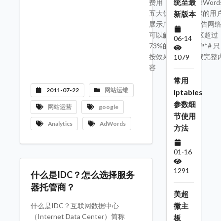
统至最
费用！Google AdWord
五大优势# 向全球的用
新版本
展示广告: 谷歌广告网
可以触及亚太地区超过
06-14
73%的互联网用户*# 只
按效果 ---->>阅读完整
1079
容
常用
2011-07-22
网站运维
iptables
参数细
网站运营
google
节使用
Analytics
AdWords
方法
01-16
1291
什么是IDC？怎么选择服务
器托管商？
美超
微主
什么是IDC？互联网数据中心
（Internet Data Center）简称
板