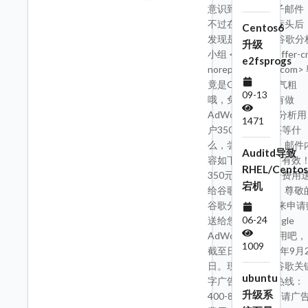
意识到的就是骗子邮件
不过在查看邮件标头后
Centos6
发现是 发件人 谷歌分
升级
小组 <analytics-offer-c
e2fsprogs
noreply@google.com>
竟是Google财大气粗
09-13
哦，免费送给没有做
AdWords的谷歌分析用
1471
户350元，大家还等什
么，尝试一下吧！邮件
Auditd导致
容如下9月25日前有效
RHEL/Centos
350元关键字广告费用
宕机
给谷歌分析用户！尊敬
谷歌分析用户,快来申请
06-24
送给您350元Google
AdWords广告费用吧，
1009
截至日期到 2009年9月
日。现在就致电谷歌关
ubuntu
字广告免费销售热线：
升级系
400-810-9060 申请广