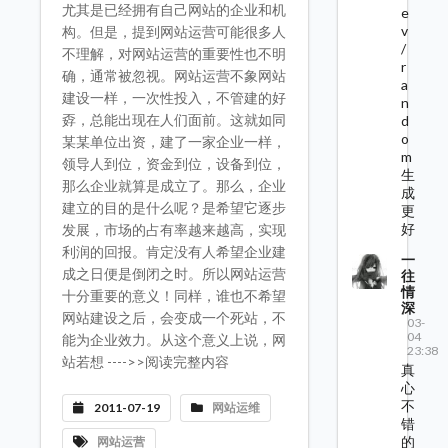
尤其是已经拥有自己网站的企业和机
e
v
构。但是，提到网站运营可能很多人
/
不理解，对网站运营的重要性也不明
r
确，通常被忽视。网站运营不象网站
a
建设一样，一次性投入，不管建的好
n
孬，总能出现在人们面前。这就如同
d
o
某某单位出资，建了一家企业一样，
m
领导人到位，资金到位，设备到位，
生
那么企业就算是成立了。那么，企业
成
建立的目的是什么呢？是希望它逐步
更
好
发展，市场的占有率越来越高，实现
利润的回报。肯定没有人希望企业建
一
成之日便是倒闭之时。所以网站运营
往
情
十分重要的意义！同样，谁也不希望
深
网站建设之后，会变成一个死站，不
03-
04
能为企业效力。从这个意义上说，网
23:38
站若想 ---->>阅读完整内容
真
心
不
2011-07-19
网站运维
错
的
网站运营