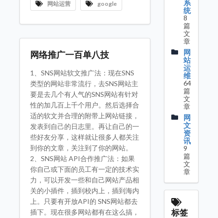
系
网站运营
google
统
8
篇
文
章
网
网络推广一百单八技
站
运
1、SNS网站软文推广法：现在SNS
维
64
类型的网站非常流行，去SNS网站主
篇
要是去几个有人气的SNS网站有针对
文
性的加几百上千个用户。然后选择合
章
适的软文并合理的附带上网站链接，
网
文
发表到自己的日志里。再让自己的一
资
些好友分享，这样就让很多人都关注
讯
到你的文章，关注到了你的网站。
9
篇
2、SNS网站 API合作推广法：如果
文
你自己或下面的员工有一定的技术实
章
力，可以开发一些和自己网站产品相
关的小插件，插到校内上，插到海内
上。只要有开放API的 SNS网站都去
标签
插下。现在很多网站都有在这么搞，