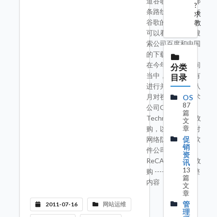
道谷歌未来会在哪
?
条路线上延伸。在
求
谷歌的投资当中，
教
可以看到中国的搜
索公司百度和中国
的下载软件迅雷。
在今年大半年时间
分类
当中，谷歌都没有
目录
进行并购。但是八
月对视频压缩技术
OS
87
公司On2
篇
Technologies的收
文
章
购，以及一周前对
促
网络防欺诈工具软
销
件公司
资
ReCAPTCHA的收
讯
13
购 ---->>阅读完整
篇
内容
文
章
管
2011-07-16
网站运维
理