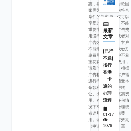
惠，客户账户的付款国
家需为中国。任何符合
条件的新客户，仅可以
享受此优惠一次，不能
重复申请。如果广告费
最新
用没有花费完全或者对
文章
广告效果不满意，客户
不能申请赎回500元优
[已行
惠费用。如果客户不希
不通]
望花费超过优惠费用，
招行
请及时暂停广告。根据
香港
广告核查规定，客户需
一卡
进行有效注册并接受本
通的
条款和条件，不得转
办理
让、出售和交换优惠费
流程
用。谷歌中国在任何情
况下有权收回不合理或
者违规账户的优惠费
01-17
用。该优惠活动有效期
1078
（申请优惠时间）至