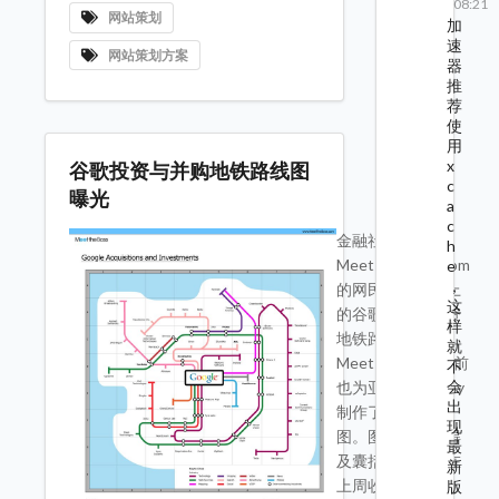
08:21
网站策划
加
速
网站策划方案
器
推
荐
使
用
x
谷歌投资与并购地铁路线图
c
曝光
a
c
金融社交网络
h
MeetTheBoss.com
e
，
的网民制作了以上
这
的谷歌并购和投资
样
地铁路线图。
就
MeetTheBoss之前
不
会
也为亚马逊和eBay
出
制作了类似的地
现
图。图中没有来得
最
及囊括谷歌刚刚在
新
上周收购的
版