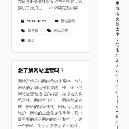
本简介服务器托管又称主机托管，它
生
摆脱了虚拟主 ---->>阅读完整内容
成
情
况
2011-07-21
网站运维
数
太
服务器
网站运营
少
，
IDC
使
用
/
d
e
您了解网站运营吗？
v
/
u
网站运营是指网络营销体系中一切与
r
网站的后期运作有关的工作。企业的
a
网站运营包括很多内容，如域名的构
n
思选择、网站宣传推广、网络营销管
d
理、网站的完善变化、网站后期更新
o
m
维护、网站的企业化操作等等，其中
和
最重要的就是网站的维护和推广。建
/
一个网站，对于大多数人并不陌生。
d