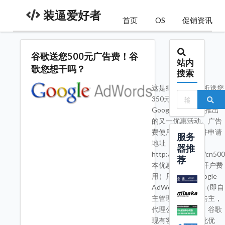
装逼爱好者
首页
OS
促销资讯
谷歌送您500元广告费！谷
站内
歌您想干吗？
搜索
这是继Google分析送您
350元广告费用之后，
Google Adwords推出
的又一优惠活动。广告
费使用条款和条件申请
服务
地址：
器推
http://www.g.cn/cn50
荐
本优惠（含50元开户费
用）只适用于Google
AdWords新客户（即自
主管理账户的广告主，
代理公司除外），谷歌
现有客户不享受此优