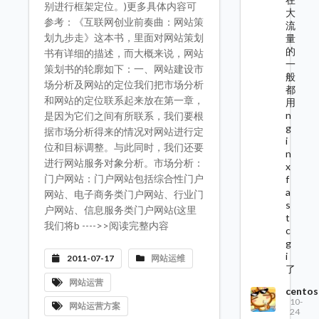
别进行框架定位。)更多具体内容可
大
参考：《互联网创业前奏曲：网站策
流
划九步走》这本书，里面对网站策划
量
的
书有详细的描述，而大概来说，网站
一
策划书的轮廓如下：一、网站建设市
般
场分析及网站的定位我们把市场分析
都
和网站的定位联系起来放在第一章，
用
n
是因为它们之间有所联系，我们要根
g
据市场分析得来的情况对网站进行定
i
位和目标调整。与此同时，我们还要
n
进行网站服务对象分析。市场分析：
x
门户网站：门户网站包括综合性门户
f
a
网站、电子商务类门户网站、行业门
s
户网站、信息服务类门户网站(这里
t
我们将b ---->>阅读完整内容
c
g
i
2011-07-17
网站运维
了
网站运营
centos
10-
网站运营方案
24