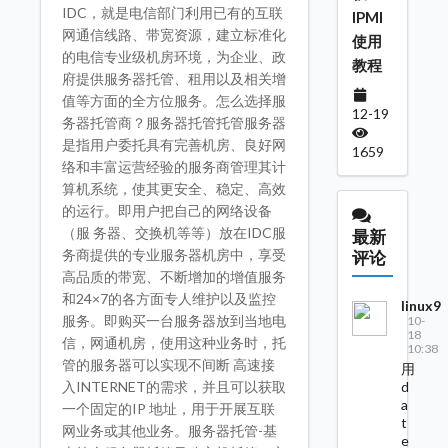
IDC，就是电信部门利用已有的互联
IPMI
网通信线路、带宽资源，建立标准化
使用
的电信专业级机房环境，为企业、政
教程
府提供服务器托管、租用以及相关增
值等方面的全方位服务。怎么选择服
12-19
务器托管商？服务器托管托管服务器
是指用户委托具有完善机房、良好网
1659
络和丰富运营经验的服务商管理其计
算机系统，使其更安全、稳定、高效
的运行。即用户把自己的网络设备
（服 务器、交换机等等）放在IDC服
最新
务商提供的专业服务器机房中，享受
评论
高品质的带宽、不断增加的增值服务
和24×7的各方面专人维护以及监控
linux9
服务。即购买一台服务器放到当地电
10-
18
信，网通机房，使用这种业务时，托
10:38
管的服务器可以实现不间断 高速接
用
d
入INTERNET的需求，并且可以获取
a
一个固定的IP 地址，用于开展互联
t
网业务或其他业务。服务器托管-基
e