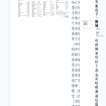
不
ReCAPTCHA，但
兼
是已经包括了谷歌
容
大部分的并购。图
了
中每个站点代表一
围
个并购。最长的、
城
包含最多站点的一
09-
08
条路线是技术（紫
11:11
罗兰色）和服务
你
（绿色）。可以看
好
脚
到并行在两条线上
本
的新公司可能会更
写
容易被谷歌收购，
好
至少过去是这样。
了
其他更短一些，但
怎
么
是有重叠的线路包
实
括广告（粉色）、
时
搜索（橙色）、地
检
图（紫红色）、社
测
运
交（红色）、视频
行
（深红色）。不知
呢