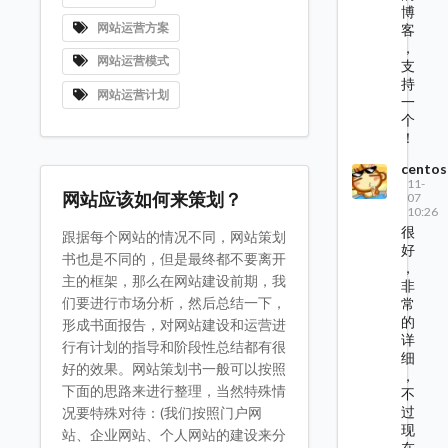
博
网站运营方案
客
，
网站运营模式
支
持
网站运营计划
一
个
！
centos
11-
网站应该如何来策划？
07
10:26
很
跟据每个网站的情况不同，网站策划
好
书也是不同的，但是最终都不要离开
，
主的框架，那么在网站建设前期，我
非
们要进行市场分析，然后总结一下，
常
的
形成书面报告，对网站建设和运营进
详
行有计划的指导和阶段性总结都有很
细
好的效果。网站策划书一般可以按照
，
下面的思路来进行整理，当然特殊情
不
过
况要特殊对待：(我们按照门户网
现
站、企业网站、个人网站的建设来分
在