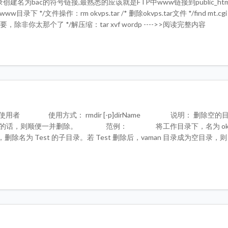
ac /*给tool目录创建名为bac的符号链接,最熟悉的应该就是FTP中www链接到public_h
ww目录下 */文件操作：rm okvps.tar /* 删除okvps.tar文件 */find mt.cg
要，除非你太那个了 */解压缩：tar xvf wordp ---->>阅读完整内容
者 使用方式： rmdir [-p]dirName 说明： 删除空的
录的话，则顺便一并删除。 范例： 将工作目录下，名为 okvp
删除名为 Test 的子目录。若 Test 删除后，vaman 目录成为空目录，则 v