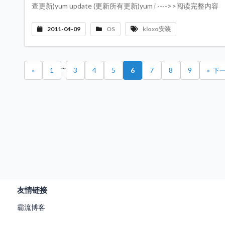
查更新)yum update (更新所有更新)yum i ---->>阅读完整内容
2011-04-09
OS
kloxo安装
...
«
1
3
4
5
6
7
8
9
»
友情链接
霸流博客