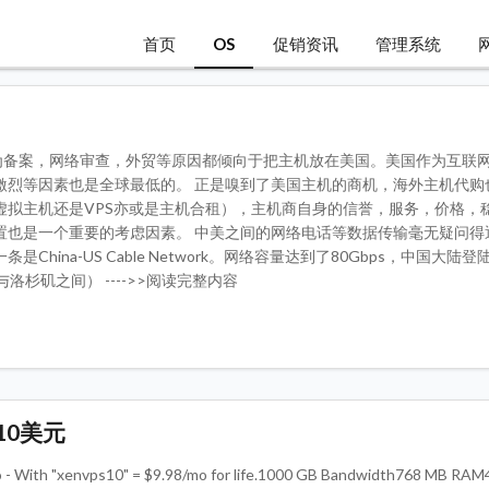
首页
OS
促销资讯
管理系统
S的时候因为备案，网络审查，外贸等原因都倾向于把主机放在美国。美国作为互联
激烈等因素也是全球最低的。 正是嗅到了美国主机的商机，海外主机代购
虚拟主机还是VPS亦或是主机合租），主机商自身的信誉，服务，价格，
置也是一个重要的考虑因素。 中美之间的网络电话等数据传输毫无疑问得
na-US Cable Network。网络容量达到了80Gbps，中国大陆
与洛杉矶之间） ---->>阅读完整内容
10美元
th "xenvps10" = $9.98/mo for life.1000 GB Bandwidth768 MB RAM4