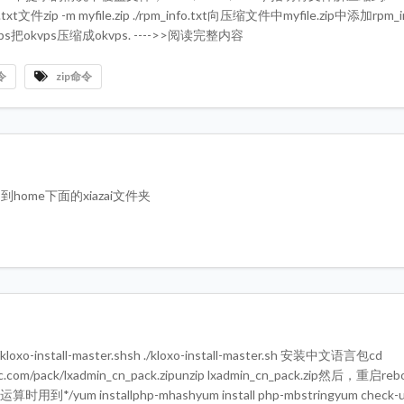
t文件zip -m myfile.zip ./rpm_info.txt向压缩文件中myfile.zip中添加rpm_i
kvps把okvps压缩成okvps. ---->>阅读完整内容
令
zip命令
件复制到home下面的xiazai文件夹
n/kloxo-install-master.shsh ./kloxo-install-master.sh 安装中文语言包cd
tloc.com/pack/lxadmin_cn_pack.zipunzip lxadmin_cn_pack.zip然后，重启re
yum installphp-mhashyum install php-mbstringyum check-u