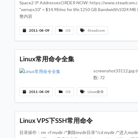
Space2 IP AddressesORDER NOW: https://www.steadcom.com
"xenvps10" = $14.98/mo for life.1250 GB Bandwidth1024
整内容
2011-04-09
OS
Steadcom
Linux常用命令全集
screenshot33112.jpg
数: 72
2011-04-09
OS
Linux命令
Linux VPS下SSH常用命令
目录操作：rm -rf mydir /*删除mydir目录*/cd mydir /*进入m