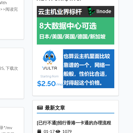
With
---->>阅读完
0:25, 下载次
最新文章
[已行不通]招行香港一卡通的办理流程
录*/mv
01-17
1079