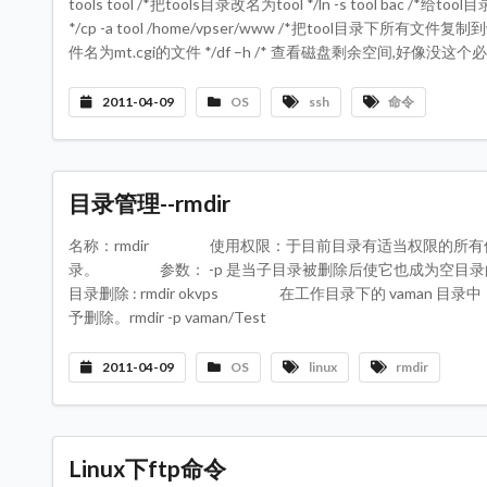
tools tool /*把tools目录改名为tool */ln -s tool b
*/cp -a tool /home/vpser/www /*把tool目录下所有文件复制到w
件名为mt.cgi的文件 */df –h /* 查看磁盘剩余空间,好像没这个必
2011-04-09
OS
ssh
命令
目录管理--rmdir
名称：rmdir 使用权限：于目前目录有适当权限的所有使用
录。 参数： -p 是当子目录被删除后使它也成为空目
目录删除 : rmdir okvps 在工作目录下的 vaman 目录中，
予删除。rmdir -p vaman/Test
2011-04-09
OS
linux
rmdir
Linux下ftp命令