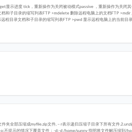
载mget显示进度 tick，重新操作为关闭被动模式passive ，重新操作为关
文档和子目录的缩写列表FTP >mdelete 删除远程电脑上的文档FTP >mdi
s 显示远程目录文档和子目录的缩写列表FTP >pwd 显示远程电脑上的当前目
件和文件夹全部压缩成myfile.zip文件,－r表示递归压缩子目录下所有文件.2.unzipunz
e/sunny/-o:不提示的情况下覆盖文件；-d:-d /home/sunny 指明将文件解压缩到/ho