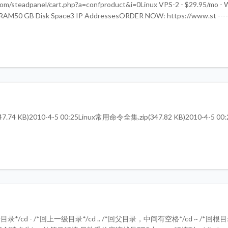
/steadpanel/cart.php?a=confproduct&i=0Linux VPS-2 - $29.95/mo - 
 MB RAM50 GB Disk Space3 IP AddressesORDER NOW: https://www.st 
 (47.74 KB)2010-4-5 00:25Linux常用命令全集.zip(347.82 KB)2010-4-5 0
ydir目录*/cd - /*回上一级目录*/cd .. /*回父目录，中间有空格*/cd ~ /*回根目